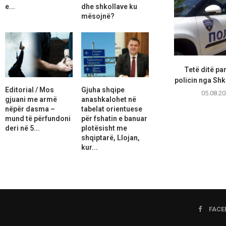
e...
dhe shkollave ku
mësojnë?
Tetë ditë pa
policin nga Shk
Editorial / Mos
Gjuha shqipe
05.08.20
gjuani me armë
anashkalohet në
nëpër dasma –
tabelat orientuese
mund të përfundoni
për fshatin e banuar
deri në 5...
plotësisht me
shqiptarë, Llojan,
kur...
FACE