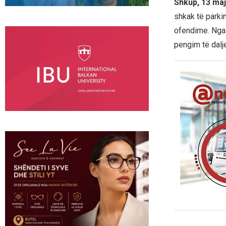
Shkup, 13 maj
shkak të parkim
ofendime. Nga a
pengim të dalj