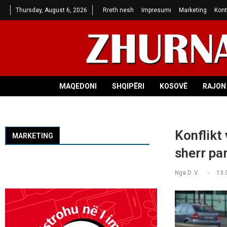
Thursday, August 6, 2026
Rreth nesh
Impresumi
Marketing
Kont
MAQEDONI
SHQIPËRI
KOSOVË
RAJON 
Konflikt 
MARKETING
sherr pa
Nga
D. V.
13.