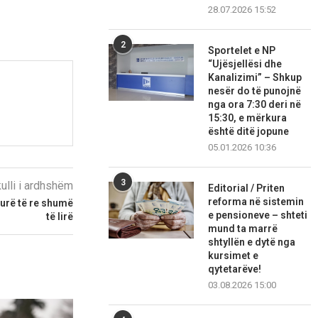
28.07.2026 15:52
2
Sportelet e NP
“Ujësjellësi dhe
Kanalizimi” – Shkup
nesër do të punojnë
nga ora 7:30 deri në
15:30, e mërkura
është ditë jopune
05.01.2026 10:36
3
kulli i ardhshëm
Editorial / Priten
reforma në sistemin
turë të re shumë
e pensioneve – shteti
të lirë
mund ta marrë
shtyllën e dytë nga
kursimet e
qytetarëve!
03.08.2026 15:00