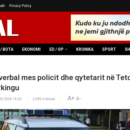
akt
Privacy Policy
/ BOTA
EKONOMI
ED / OP
KRONIKA
SPORT
S
verbal mes policit dhe qytetarit në Tet
rkingu
A+
A-
05.2026 16:02
2,050
e lexuar