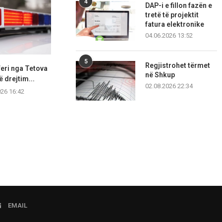
4
DAP-i e fillon fazën e
tretë të projektit
fatura elektronike
04.06.2026 13:52
5
Regjistrohet tërmet
eri nga Tetova
Katër vetura përplasen në
Shkupjani
në Shkup
ë drejtim...
mënyrë zinxhirore, tetë
kavanozë, për
02.08.2026 22:34
persona...
026 16:42
05.08.2
05.08.2026 12:56
EMAIL