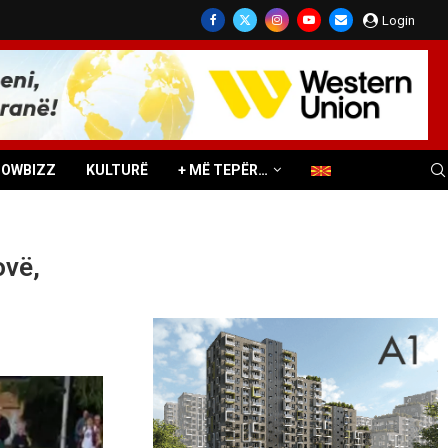
Login
HOWBIZZ
KULTURË
+ MË TEPËR…
ovë,