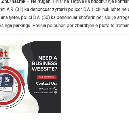
 Zhurnal.mk –
Në rrugën “Iliria” në Tetovë ka ndodhur një konflik
it. A.R. (31) ka denoncuar zyrtarin policor D.A. (i cili nuk ishte në
na tjetër, polici D.A. (50) ka denoncuar shoferin për sjellje arro
es nga parkingu. Policia po punon për zbardhjen e plotë të rretha