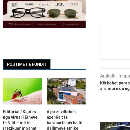
POSTIMET E FUNDIT
Artikulli i më
Kërkohet parab
arsimore që ng
Editorial / Kujdes
A po zhvillohen
nga virusi i Etheve
nxënësit të
të Nilit – më të
barabartë përballë
rrezikuar moshat
dallimeve etnike