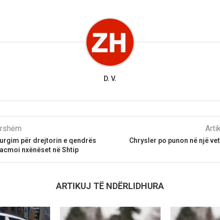
D. V.
parshëm
Arti
urgim për drejtorin e qendrës
Chrysler po punon në një ve
acmoi nxënëset në Shtip
ARTIKUJ TË NDËRLIDHURA