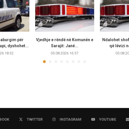
raburgim për
Vjedhje e rëndë në Komunën e
Ndalohet shof
upi, dyshohet...
Sarajit: Janë...
që lëvizi n
26 18:32
05.08.2026 16:57
05.08.2
BOOK
TWITTER
INSTAGRAM
YOUTUBE