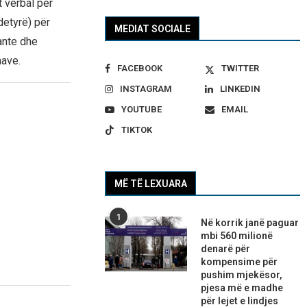
t verbal për
 detyrë) për
MEDIAT SOCIALE
gante dhe
nave.
FACEBOOK
TWITTER
INSTAGRAM
LINKEDIN
YOUTUBE
EMAIL
TIKTOK
MË TË LEXUARA
1
Në korrik janë paguar
mbi 560 milionë
denarë për
kompensime për
pushim mjekësor,
pjesa më e madhe
për lejet e lindjes