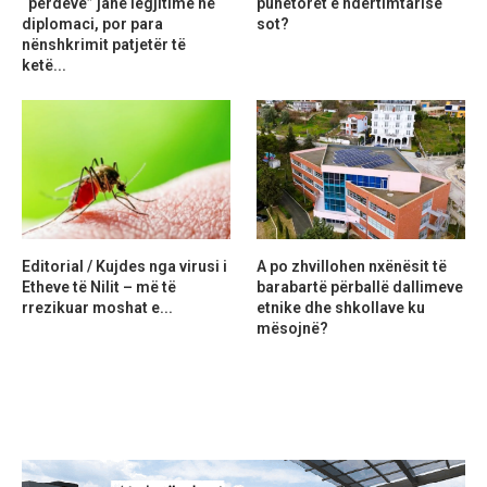
“perdeve” janë legjitime në
punëtorët e ndërtimtarisë
diplomaci, por para
sot?
nënshkrimit patjetër të
ketë...
Editorial / Kujdes nga virusi i
A po zhvillohen nxënësit të
Etheve të Nilit – më të
barabartë përballë dallimeve
rrezikuar moshat e...
etnike dhe shkollave ku
mësojnë?