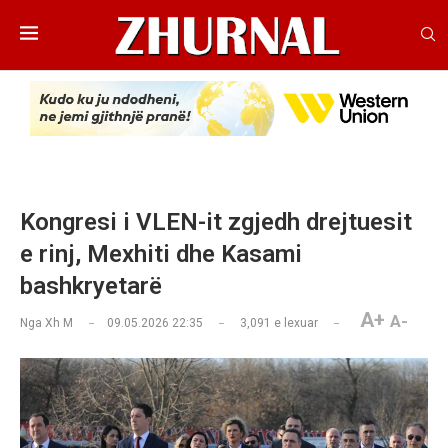
Kongresi i VLEN-it zgjedh drejtuesit
e rinj, Mexhiti dhe Kasami
bashkryetarë
A+
A-
Nga
Xh M
09.05.2026 22:35
3,091
e lexuar