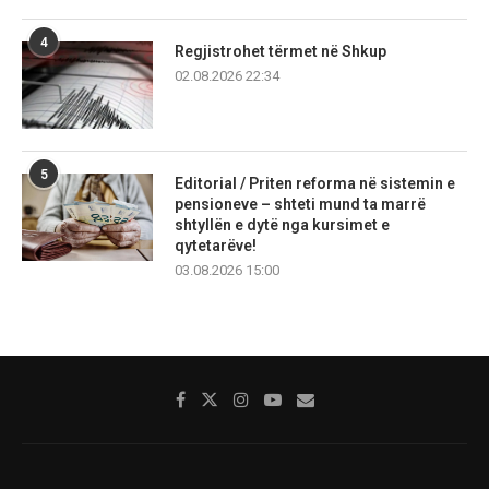
4
Regjistrohet tërmet në Shkup
02.08.2026 22:34
5
Editorial / Priten reforma në sistemin e
pensioneve – shteti mund ta marrë
shtyllën e dytë nga kursimet e
qytetarëve!
03.08.2026 15:00