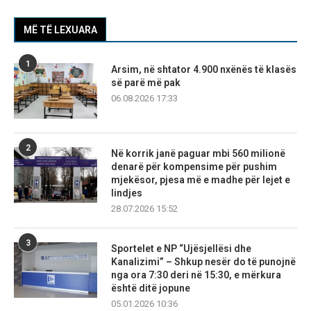
MË TË LEXUARA
1
Arsim, në shtator 4.900 nxënës të klasës
së parë më pak
06.08.2026 17:33
2
Në korrik janë paguar mbi 560 milionë
denarë për kompensime për pushim
mjekësor, pjesa më e madhe për lejet e
lindjes
28.07.2026 15:52
3
Sportelet e NP “Ujësjellësi dhe
Kanalizimi” – Shkup nesër do të punojnë
nga ora 7:30 deri në 15:30, e mërkura
është ditë jopune
05.01.2026 10:36