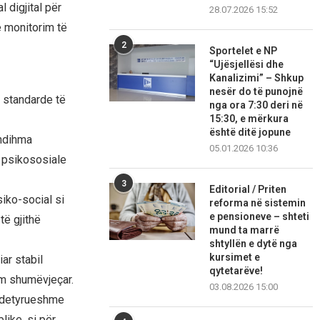
 digjital për
28.07.2026 15:52
e monitorim të
2
Sportelet e NP
“Ujësjellësi dhe
Kanalizimi” – Shkup
nesër do të punojnë
e standarde të
nga ora 7:30 deri në
15:30, e mërkura
është ditë jopune
 ndihma
05.01.2026 10:36
 psikososiale
3
Editorial / Priten
iko-social si
reforma në sistemin
e pensioneve – shteti
të gjithë
mund ta marrë
shtyllën e dytë nga
kursimet e
ar stabil
qytetarëve!
im shumëvjeçar.
03.08.2026 15:00
ë detyrueshme
like, si për