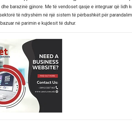
ut dhe barazinë gjinore. Me të vendoset qasje e integruar që lidh
ektorë të ndryshëm në një sistem të përbashkët për parandalim,
bazuar në parimin e kujdesit të duhur.