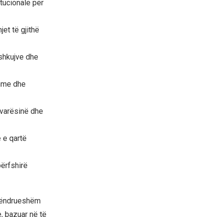
itucionale për
et të gjithë
eshkujve dhe
shme dhe
varësinë dhe
e e qartë
përfshirë
 qëndrueshëm
, bazuar në të