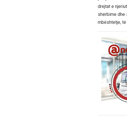
drejtat e njeri
shërbime dhe s
mbështetje, të 