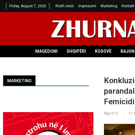
Friday, August 7, 2026
Rreth nesh
Impresumi
Marketing
Kontakt
MAQEDONI
SHQIPËRI
KOSOVË
RAJON 
Konkluzi
MARKETING
parandal
Femicidi
Nga
D. V.
11.