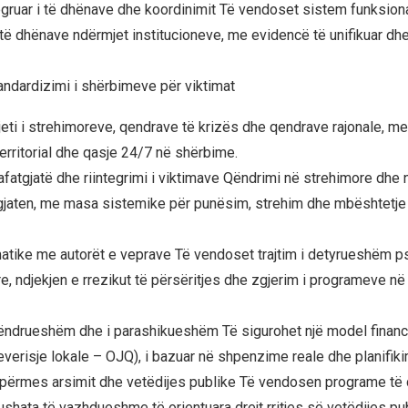
egruar i të dhënave dhe koordinimit Të vendoset sistem funksional
ë dhënave ndërmjet institucioneve, me evidencë të unifikuar dh
tandardizimi i shërbimeve për viktimat
rjeti i strehimoreve, qendrave të krizës dhe qendrave rajonale, m
erritorial dhe qasje 24/7 në shërbime.
afatgjatë dhe riintegrimi i viktimave Qëndrimi në strehimore dhe
zgjaten, me masa sistemike për punësim, strehim dhe mbështetje
atike me autorët e veprave Të vendoset trajtim i detyrueshëm ps
, ndjekjen e rrezikut të përsëritjes dhe zgjerim i programeve në 
qëndrueshëm dhe i parashikueshëm Të sigurohet një model financi
everisje lokale – OJQ), i bazuar në shpenzime reale dhe planifik
 përmes arsimit dhe vetëdijes publike Të vendosen programe t
shata të vazhdueshme të orientuara drejt rritjes së vetëdijes pub