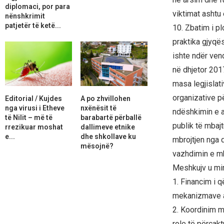
diplomaci, por para
viktimat ashtu 
nënshkrimit
patjetër të ketë...
10. Zbatim i pl
praktika gjyqë
ishte ndër ven
në dhjetor 201
masa legjislati
organizative p
Editorial / Kujdes
A po zhvillohen
nga virusi i Etheve
nxënësit të
ndëshkimin e a
të Nilit – më të
barabartë përballë
publik të mbaj
rrezikuar moshat
dallimeve etnike
e...
dhe shkollave ku
mbrojtjen nga 
mësojnë?
vazhdimin e mb
Meshkujv u mir
1. Financim i 
mekanizmave af
2. Koordinim m
role të përcak