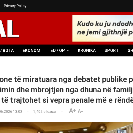
Privacy Policy
/ BOTA
EKONOMI
ED / OP
KRONIKA
SPORT
S
one të miratuara nga debatet publike p
imin dhe mbrojtjen nga dhuna në familj
 të trajtohet si vepra penale më e rënd
A+
A-
06.2026 13:02
1,402
e lexuar