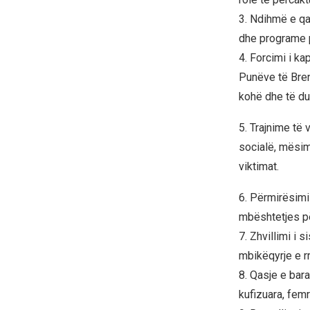
3. Ndihmë e qa
dhe programe p
4. Forcimi i k
Punëve të Bren
kohë dhe të du
5. Trajnime të
socialë, mësim
viktimat.
6. Përmirësimi 
mbështetjes pë
7. Zhvillimi i 
mbikëqyrje e rr
8. Qasje e bara
kufizuara, femr