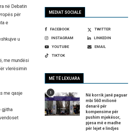
ra në Debatin
MEDIAT SOCIALE
vropës për
ta e
FACEBOOK
TWITTER
INSTAGRAM
LINKEDIN
eshkujve u
YOUTUBE
EMAIL
TIKTOK
ndë, me mundësi
ër vlerësimin
MË TË LEXUARA
ues me qasje
1
Në korrik janë paguar
mbi 560 milionë
denarë për
 gjitha
kompensime për
 vendoset
pushim mjekësor,
pjesa më e madhe
për lejet e lindjes