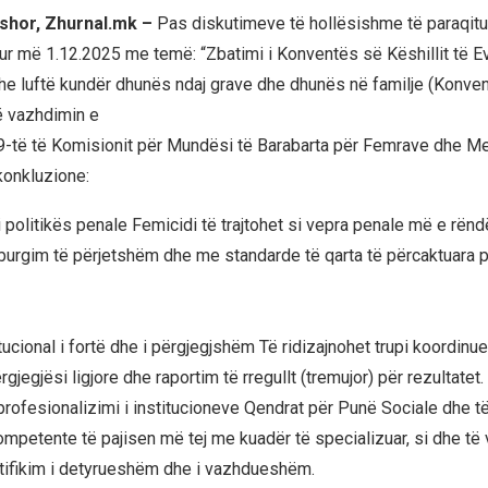
shor, Zhurnal.mk –
Pas diskutimeve të hollësishme të paraqitu
tur më 1.12.2025 me temë: “Zbatimi i Konventës së Këshillit të E
he luftë kundër dhunës ndaj grave dhe dhunës në familje (Konven
në vazhdimin e
-të të Komisionit për Mundësi të Barabarta për Femrave dhe M
konkluzione:
i politikës penale Femicidi të trajtohet si vepra penale më e rë
burgim të përjetshëm dhe me standarde të qarta të përcaktuara p
tucional i fortë dhe i përgjegjshëm Të ridizajnohet trupi koordin
gjegjësi ligjore dhe raportim të rregullt (tremujor) për rezultatet.
profesionalizimi i institucioneve Qendrat për Punë Sociale dhe të
kompetente të pajisen më tej me kuadër të specializuar, si dhe të
rtifikim i detyrueshëm dhe i vazhdueshëm.