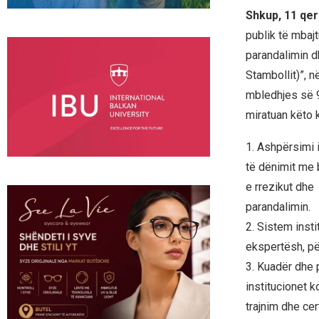
Shkup, 11 qer
publik të mbaj
parandalimin d
Stambollit)”, 
mbledhjes së 9
miratuan këto 
1. Ashpërsimi 
të dënimit me 
e rrezikut dhe
parandalimin.
2. Sistem insti
ekspertësh, për
3. Kuadër dhe 
institucionet 
trajnim dhe ce