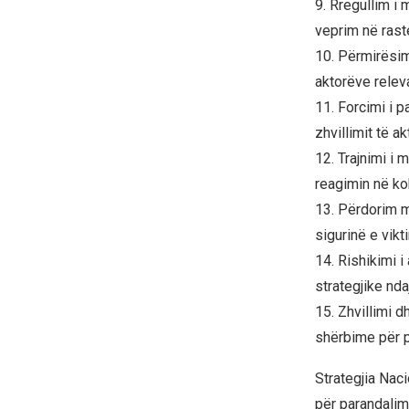
9. Rregullim i 
veprim në raste 
10. Përmirësim
aktorëve relev
11. Forcimi i 
zhvillimit të ak
12. Trajnimi i
reagimin në ko
13. Përdorim 
sigurinë e vikt
14. Rishikimi i
strategjike nda
15. Zhvillimi 
shërbime për p
Strategjia Nac
për parandalim