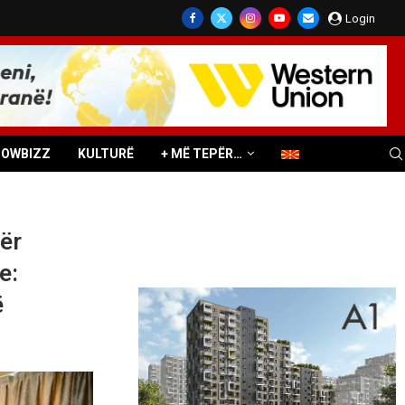
Login
HOWBIZZ
KULTURË
+ MË TEPËR…
ër
e:
ë