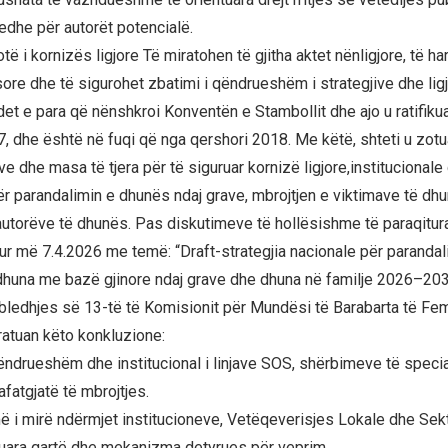
edhe për autorët potencialë.
otë i kornizës ligjore Të miratohen të gjitha aktet nënligjore, të 
sore dhe të sigurohet zbatimi i qëndrueshëm i strategjive dhe lig
det e para që nënshkroi Konventën e Stambollit dhe ajo u ratifik
7, dhe është në fuqi që nga qershori 2018. Me këtë, shteti u zotu
ve dhe masa të tjera për të siguruar kornizë ligjore,institucionale
ër parandalimin e dhunës ndaj grave, mbrojtjen e viktimave të dhu
utorëve të dhunës. Pas diskutimeve të hollësishme të paraqitur
tur më 7.4.2026 me temë: “Draft-strategjia nacionale për paranda
dhuna me bazë gjinore ndaj grave dhe dhuna në familje 2026–203
ledhjes së 13-të të Komisionit për Mundësi të Barabarta të Fe
atuan këto konkluzione:
qëndrueshëm dhe institucional i linjave SOS, shërbimeve të speci
atgjatë të mbrojtjes.
ë i mirë ndërmjet institucioneve, Vetëqeverisjes Lokale dhe Sekto
tuara qartë dhe mekanizma detyrues për veprim.