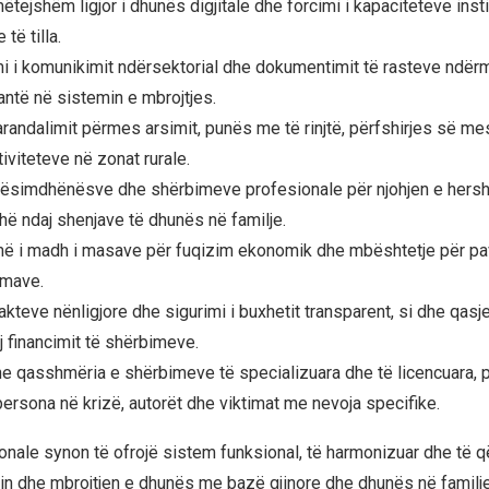
mëtejshëm ligjor i dhunës digjitale dhe forcimi i kapaciteteve inst
të tilla.
i i komunikimit ndërsektorial dhe dokumentimit të rasteve ndërmj
antë në sistemin e mbrojtjes.
parandalimit përmes arsimit, punës me të rinjtë, përfshirjes së m
tiviteteve në zonat rurale.
 mësimdhënësve dhe shërbimeve profesionale për njohjen e her
hë ndaj shenjave të dhunës në familje.
më i madh i masave për fuqizim ekonomik dhe mbështetje për pa
imave.
 akteve nënligjore dhe sigurimi i buxhetit transparent, si dhe qasj
j financimit të shërbimeve.
dhe qasshmëria e shërbimeve të specializuara dhe të licencuara, 
ersona në krizë, autorët dhe viktimat me nevoja specifike.
ionale synon të ofrojë sistem funksional, të harmonizuar dhe të
in dhe mbrojtjen e dhunës me bazë gjinore dhe dhunës në familje