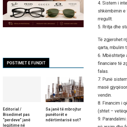
4. Sistem i int
shkëmbimin e t
rregullt.
5. Rritja dhe s
Të zgjerohet r
qarta, mbulim t
6. Mbështetje 
financiare të 
POSTIMET E FUNDIT
falas.
7. Punë sistem
masë gjyqësore
vendin.
8. Financim i 
Editorial /
Sa janë të mbrojtur
(shtet – vetëq
Bisedimet pas
punëtorët e
9. Parandalimi
“perdeve” janë
ndërtimtarisë sot?
legjitime në
në arsim dhe fu