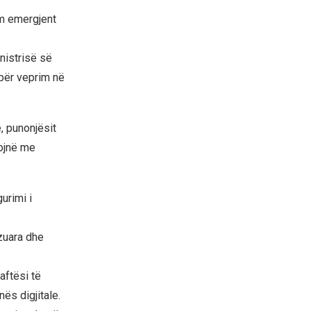
im emergjent
nistrisë së
për veprim në
, punonjësit
nojnë me
urimi i
izuara dhe
aftësi të
ës digjitale.