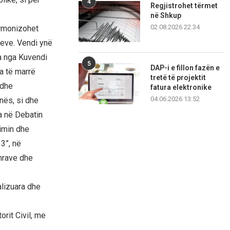
4
Regjistrohet tërmet
në Shkup
02.08.2026 22:34
harmonizohet
jeve. Vendi ynë
ua nga Kuvendi
5
DAP-i e fillon fazën e
a të marrë
tretë të projektit
 dhe
fatura elektronike
04.06.2026 13:52
nës, si dhe
a në Debatin
limin dhe
3”, në
mrave dhe
alizuara dhe
rit Civil, me