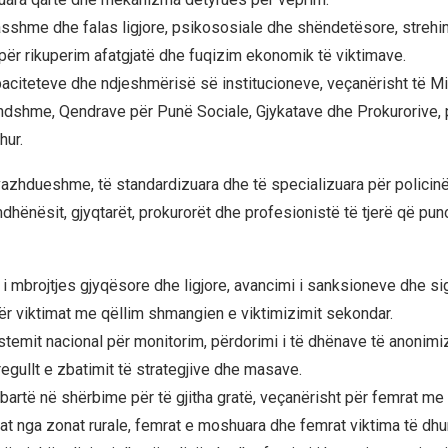
sshme dhe falas ligjore, psikososiale dhe shëndetësore, streh
ër rikuperim afatgjatë dhe fuqizim ekonomik të viktimave.
apaciteteve dhe ndjeshmërisë së institucioneve, veçanërisht të Mi
dshme, Qendrave për Punë Sociale, Gjykatave dhe Prokurorive, 
hur.
 vazhdueshme, të standardizuara dhe të specializuara për policinë
dhënësit, gjyqtarët, prokurorët dhe profesionistë të tjerë që pu
i mbrojtjes gjyqësore dhe ligjore, avancimi i sanksioneve dhe sig
r viktimat me qëllim shmangien e viktimizimit sekondar.
sistemit nacional për monitorim, përdorimi i të dhënave të anonim
egullt e zbatimit të strategjive dhe masave.
bartë në shërbime për të gjitha gratë, veçanërisht për femrat me 
at nga zonat rurale, femrat e moshuara dhe femrat viktima të dhun