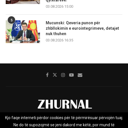
03.08.2026 15:00
5
Mucunski: Qeveria punon për
zhbllokimin e eurointegrimeve, detajet
nuk thuhen
03.08.2026 16:35
Kjo faqe interneti përdor cookies për të përmirësuar përvojën tuaj.
Rreth nesh
Impresumi
Marketing
Kontakt
Ne do të supozojmë se jeni dakord me këtë, por mund të