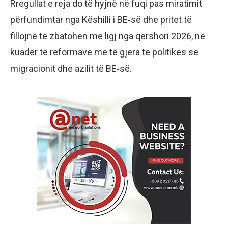
Rregullat e reja do të hyjnë në fuqi pas miratimit
përfundimtar nga Këshilli i BE‑së dhe pritet të
fillojnë të zbatohen me ligj nga qershori 2026, në
kuadër të reformave më të gjera të politikës së
migracionit dhe azilit të BE‑së.