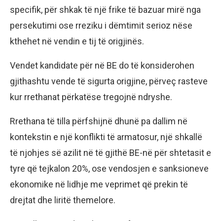
specifik, për shkak të një frike të bazuar mirë nga
persekutimi ose rreziku i dëmtimit serioz nëse
kthehet në vendin e tij të origjinës.
Vendet kandidate për në BE do të konsiderohen
gjithashtu vende të sigurta origjine, përveç rasteve
kur rrethanat përkatëse tregojnë ndryshe.
Rrethana të tilla përfshijnë dhunë pa dallim në
kontekstin e një konflikti të armatosur, një shkallë
të njohjes së azilit në të gjithë BE-në për shtetasit e
tyre që tejkalon 20%, ose vendosjen e sanksioneve
ekonomike në lidhje me veprimet që prekin të
drejtat dhe liritë themelore.