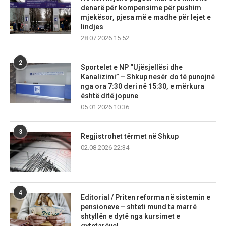
denarë për kompensime për pushim
mjekësor, pjesa më e madhe për lejet e
lindjes
28.07.2026 15:52
2
Sportelet e NP “Ujësjellësi dhe
Kanalizimi” – Shkup nesër do të punojnë
nga ora 7:30 deri në 15:30, e mërkura
është ditë jopune
05.01.2026 10:36
3
Regjistrohet tërmet në Shkup
02.08.2026 22:34
4
Editorial / Priten reforma në sistemin e
pensioneve – shteti mund ta marrë
shtyllën e dytë nga kursimet e
qytetarëve!