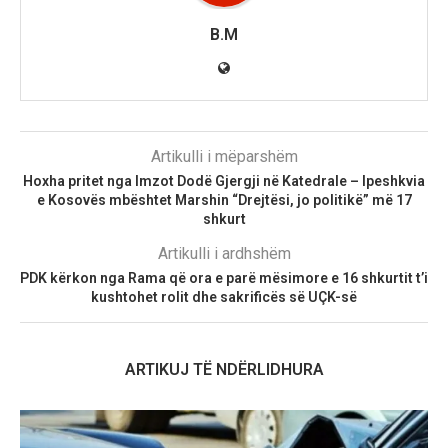
B.M
Artikulli i mëparshëm
Hoxha pritet nga Imzot Dodë Gjergji në Katedrale – Ipeshkvia
e Kosovës mbështet Marshin “Drejtësi, jo politikë” më 17
shkurt
Artikulli i ardhshëm
PDK kërkon nga Rama që ora e parë mësimore e 16 shkurtit t’i
kushtohet rolit dhe sakrificës së UÇK-së
ARTIKUJ TË NDËRLIDHURA