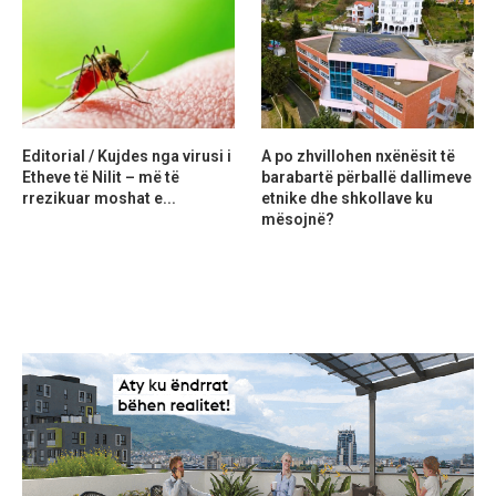
Editorial / Kujdes nga virusi i
A po zhvillohen nxënësit të
Etheve të Nilit – më të
barabartë përballë dallimeve
rrezikuar moshat e...
etnike dhe shkollave ku
mësojnë?