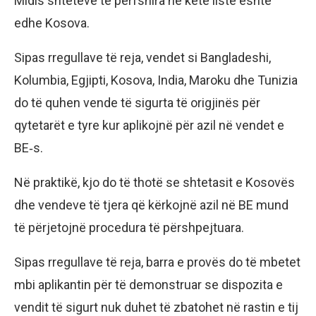
Midis shteteve të përfshira në këtë listë është
edhe Kosova.
Sipas rregullave të reja, vendet si Bangladeshi,
Kolumbia, Egjipti, Kosova, India, Maroku dhe Tunizia
do të quhen vende të sigurta të origjinës për
qytetarët e tyre kur aplikojnë për azil në vendet e
BE‑s.
Në praktikë, kjo do të thotë se shtetasit e Kosovës
dhe vendeve të tjera që kërkojnë azil në BE mund
të përjetojnë procedura të përshpejtuara.
Sipas rregullave të reja, barra e provës do të mbetet
mbi aplikantin për të demonstruar se dispozita e
vendit të sigurt nuk duhet të zbatohet në rastin e tij