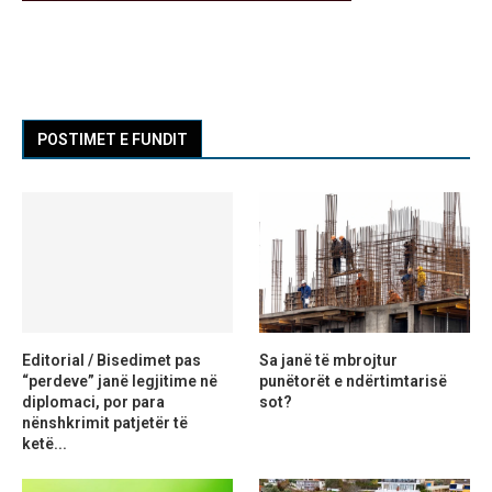
POSTIMET E FUNDIT
Editorial / Bisedimet pas
Sa janë të mbrojtur
“perdeve” janë legjitime në
punëtorët e ndërtimtarisë
diplomaci, por para
sot?
nënshkrimit patjetër të
ketë...