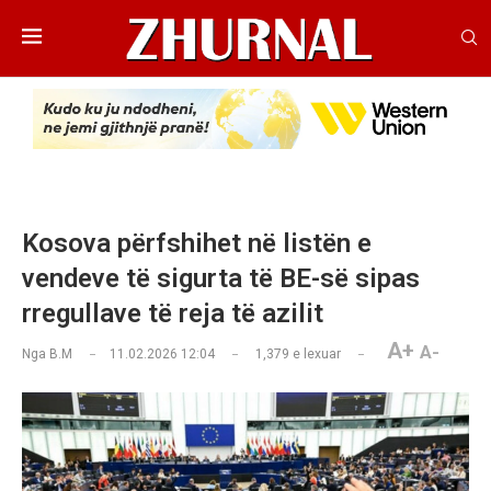
Kosova përfshihet në listën e
vendeve të sigurta të BE-së sipas
rregullave të reja të azilit
A+
A-
Nga
B.M
11.02.2026 12:04
1,379
e lexuar