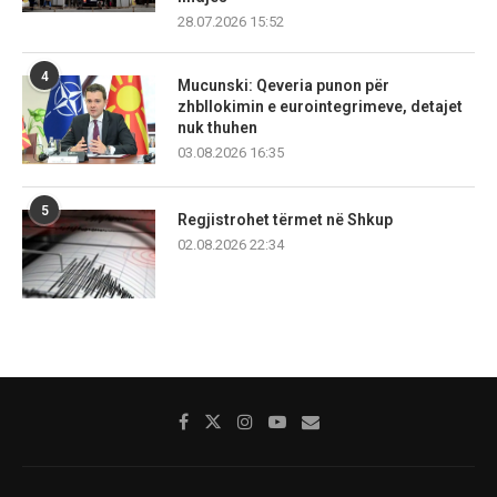
28.07.2026 15:52
4
Mucunski: Qeveria punon për
zhbllokimin e eurointegrimeve, detajet
nuk thuhen
03.08.2026 16:35
5
Regjistrohet tërmet në Shkup
02.08.2026 22:34