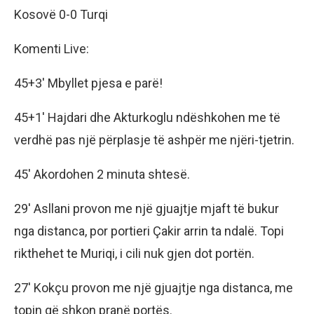
Kosovë 0-0 Turqi
Komenti Live:
45+3′ Mbyllet pjesa e parë!
45+1′ Hajdari dhe Akturkoglu ndëshkohen me të
verdhë pas një përplasje të ashpër me njëri-tjetrin.
45′ Akordohen 2 minuta shtesë.
29′ Asllani provon me një gjuajtje mjaft të bukur
nga distanca, por portieri Çakir arrin ta ndalë. Topi
rikthehet te Muriqi, i cili nuk gjen dot portën.
27′ Kokçu provon me një gjuajtje nga distanca, me
topin që shkon pranë portës.