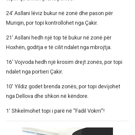
24′ Asllani lëviz bukur në zonë dhe pason për
Muriqin, por topi kontrollohet nga Çakir.
21′ Asllani hedh një top të bukur në zonë për
Hoxhën, goditja e të cilit ndalet nga mbrojtja.
16′ Vojvoda hedh një krosim drejt zonës, por topi
ndalet nga portieri Çakir.
10′ Yildiz godet brenda zonës, por topi devijohet
nga Dellova dhe shkon në këndore.
1′ Shkelmohet topi i parë në “Fadil Vokrri”!