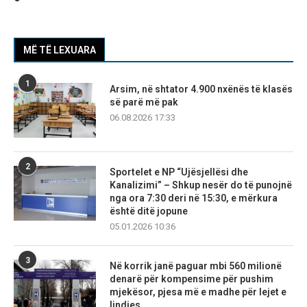
MË TË LEXUARA
1
Arsim, në shtator 4.900 nxënës të klasës
së parë më pak
06.08.2026 17:33
2
Sportelet e NP “Ujësjellësi dhe
Kanalizimi” – Shkup nesër do të punojnë
nga ora 7:30 deri në 15:30, e mërkura
është ditë jopune
05.01.2026 10:36
3
Në korrik janë paguar mbi 560 milionë
denarë për kompensime për pushim
mjekësor, pjesa më e madhe për lejet e
lindjes