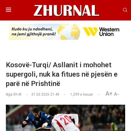
Kosovë-Turqi/ Asllanit i mohohet
supergoli, nuk ka fitues në pjesën e
parë në Prishtinë
A+
A-
Nga
Xh M
31.03.2026 21:49
1,299
e lexuar