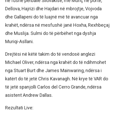
në fushë përballë Sllovakisë, me Muriç në portë,
Dellova, Hajrizi dhe Hajdari në mbrojtje, Vojvoda
dhe Gallapeni do të luajnë më të avancuar nga
krahët, ndërsa në mesfushë janë Hoxha, Rexhbeçaj
dhe Muslija. Sulmi do të përbëhet nga dyshja
Muriqi-Asllani.
Drejtësi në këtë takim do të vendosë anglezi
Michael Oliver, ndërsa nga krahët do të ndihmohet
nga Stuart Burt dhe James Mainwaring, ndërsa i
katërt do të jetë Chris Kavanagh. Në krye të VAR do
të jetë spanjolli Carlos del Cerro Grande, ndërsa
asistent Andrew Dallas.
Rezultati Live: