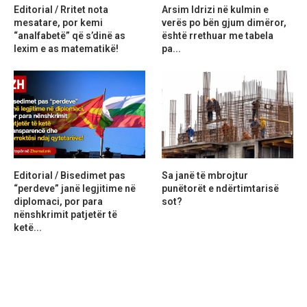
Editorial / Rritet nota
Arsim Idrizi në kulmin e
mesatare, por kemi
verës po bën gjum dimëror,
“analfabetë” që s’dinë as
është rrethuar me tabela
lexim e as matematikë!
pa...
Editorial / Bisedimet pas
Sa janë të mbrojtur
“perdeve” janë legjitime në
punëtorët e ndërtimtarisë
diplomaci, por para
sot?
nënshkrimit patjetër të
ketë...