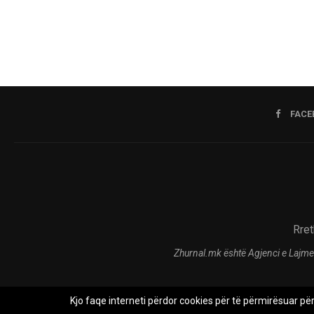
FACE
Rret
Zhurnal.mk është Agjenci e Lajme
Kjo faqe interneti përdor cookies për të përmirësuar pë