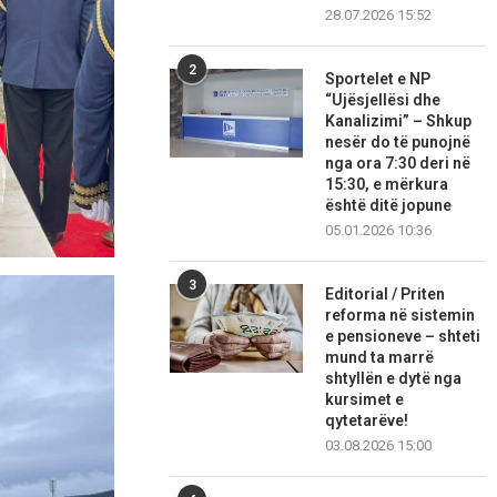
28.07.2026 15:52
2
Sportelet e NP
“Ujësjellësi dhe
Kanalizimi” – Shkup
nesër do të punojnë
nga ora 7:30 deri në
15:30, e mërkura
është ditë jopune
05.01.2026 10:36
3
Editorial / Priten
reforma në sistemin
e pensioneve – shteti
mund ta marrë
shtyllën e dytë nga
kursimet e
qytetarëve!
03.08.2026 15:00