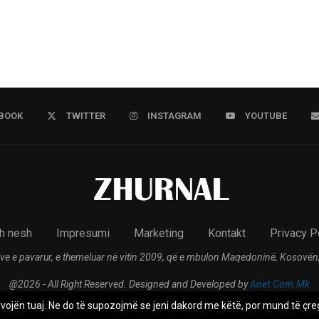
BOOK
TWITTER
INSTAGRAM
YOUTUBE
h nesh
Impresumi
Marketing
Kontakt
Privacy P
ve e pavarur, e themeluar në vitin 2009, që e mbulon Maqedoninë, Kosovën,
@2026 - All Right Reserved. Designed and Developed by
Anet.Com.Mk
rvojën tuaj. Ne do të supozojmë se jeni dakord me këtë, por mund të çreg