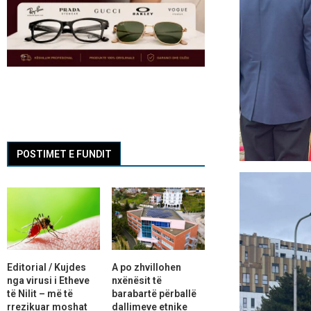
POSTIMET E FUNDIT
Editorial / Kujdes
A po zhvillohen
nga virusi i Etheve
nxënësit të
të Nilit – më të
barabartë përballë
rrezikuar moshat
dallimeve etnike