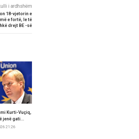
kulli i ardhshëm
on 18-vjetorin e
ë e fortë, le të
hkë drejt BE -së
mi Kurti-Vuçiq,
Kuvendi mblidhet nesër për
Përfundon mbl
 jenë gati...
konstituimin e legjislaturës
parlamentar të
së...
026 21:26
05.08.2
05.08.2026 21:24