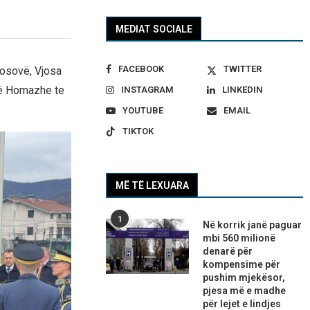
MEDIAT SOCIALE
FACEBOOK
TWITTER
Kosovë, Vjosa
ërë Homazhe te
INSTAGRAM
LINKEDIN
YOUTUBE
EMAIL
TIKTOK
MË TË LEXUARA
1
Në korrik janë paguar
mbi 560 milionë
denarë për
kompensime për
pushim mjekësor,
pjesa më e madhe
për lejet e lindjes