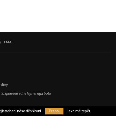
EMAIL
olicy
 Shqipërinë edhe lajmet nga bota.
jistroheni nëse dëshironi.
Pranoj
Lexo më tepër