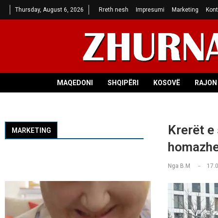
Thursday, August 6, 2026
Rreth nesh
Impresumi
Marketing
Kont
MAQEDONI
SHQIPËRI
KOSOVË
RAJON 
Krerët e 
MARKETING
homazhe 
Nga
B.M
17.