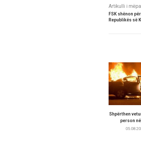
Artikulli i më
FSK shënon përv
Republikës së 
Shpërthen vetur
person në 
05.08.20