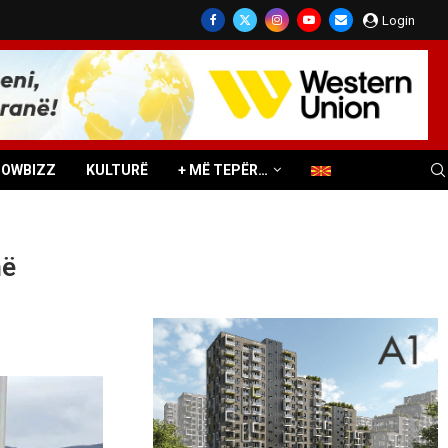
Login
HOWBIZZ
KULTURË
+ MË TEPËR…
në