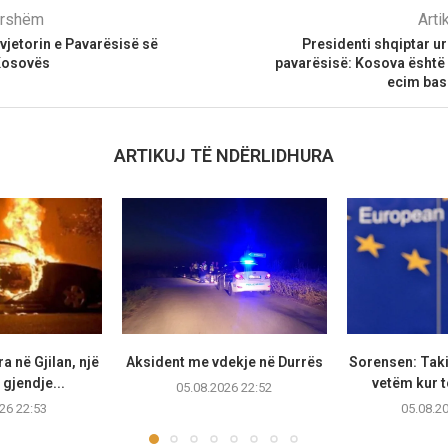
parshëm
Arti
jetorin e Pavarësisë së
Presidenti shqiptar ur
Kosovës
pavarësisë: Kosova është m
ecim bas
ARTIKUJ TË NDËRLIDHURA
a në Gjilan, një
Aksident me vdekje në Durrës
Sorensen: Taki
gjendje...
vetëm kur të
05.08.2026 22:52
26 22:53
05.08.2