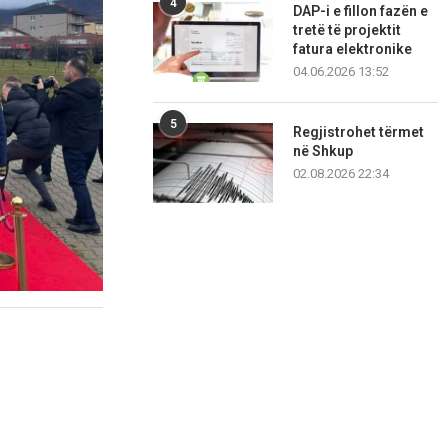
4
DAP-i e fillon fazën e
tretë të projektit
fatura elektronike
04.06.2026 13:52
5
Regjistrohet tërmet
në Shkup
02.08.2026 22:34