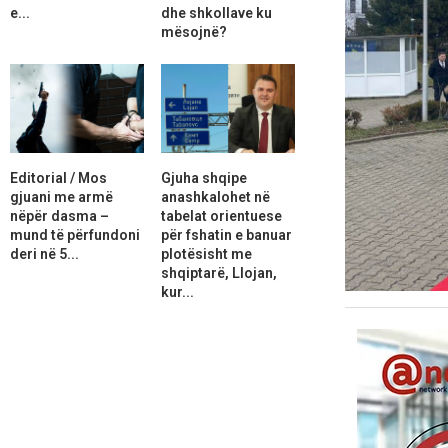
e...
dhe shkollave ku
mësojnë?
Editorial / Mos
Gjuha shqipe
gjuani me armë
anashkalohet në
nëpër dasma –
tabelat orientuese
mund të përfundoni
për fshatin e banuar
deri në 5...
plotësisht me
shqiptarë, Llojan,
kur...