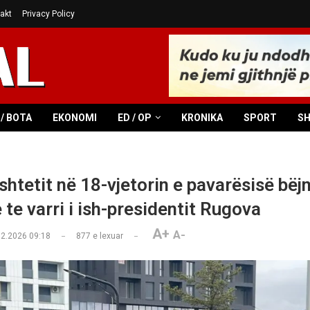
akt
Privacy Policy
/ BOTA
EKONOMI
ED / OP
KRONIKA
SPORT
S
shtetit në 18-vjetorin e pavarësisë bëj
te varri i ish-presidentit Rugova
A+
A-
02.2026 09:18
877
e lexuar