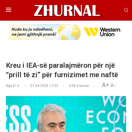
Kreu i IEA-së paralajmëron për një
“prill të zi” për furnizimet me naftë
A+
A-
Nga
D. V.
07.04.2026 13:52
638
e lexuar