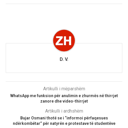
D. V.
Artikulli i mëparshëm
WhatsApp me funksion për anulimin e zhurmës në thirrjet
zanore dhe video-thirrjet
Artikulli i ardhshëm
Bujar Osmani thotë se i “informoi përfaqesues
ndërkombëtar” për natyrën e protestave të studentëve