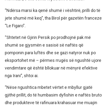
“Ndërsa marsi ka qenë shumë i vështirë, prilli do të
jete shumë më keq”, tha Birol për gazetën franceze
“Le Figaro”.
“Shtetet në Gjirin Persik po prodhojnë pak më
shumë se gjysmën e sasisë së naftës që
pomponin para luftës dhe se gazi natyror nuk po
eksportohet më – përmes rrugës së ngushtë ujore
vendimtare që është bllokuar në mënyrë efektive
nga Irani”, shtoi ai.
“Nëse ngushtica mbetet vërtet e mbyllur gjatë
gjithë prillit, do të humbasim dyfishin e naftës bruto
dhe produkteve të rafinuara krahasuar me muajin