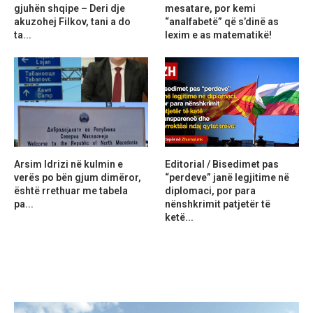
gjuhën shqipe – Deri dje
mesatare, por kemi
akuzohej Filkov, tani a do
“analfabetë” që s’dinë as
ta...
lexim e as matematikë!
Arsim Idrizi në kulmin e
Editorial / Bisedimet pas
verës po bën gjum dimëror,
“perdeve” janë legjitime në
është rrethuar me tabela
diplomaci, por para
pa...
nënshkrimit patjetër të
ketë...