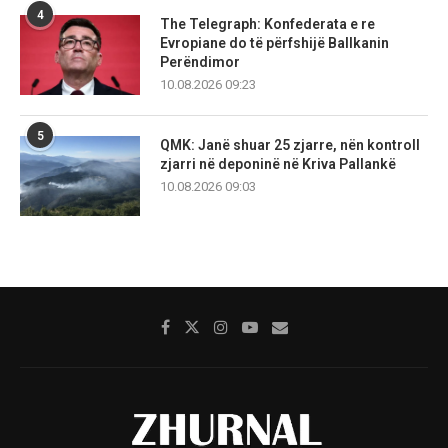
4
The Telegraph: Konfederata e re
Evropiane do të përfshijë Ballkanin
Perëndimor
10.08.2026 09:23
5
QMK: Janë shuar 25 zjarre, nën kontroll
zjarri në deponinë në Kriva Pallankë
10.08.2026 09:03