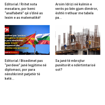
Editorial / Rritet nota
Arsim Idrizi në kulmin e
mesatare, por kemi
verës po bën gjum dimëror,
“analfabetë” që s’dinë as
është rrethuar me tabela
lexim e as matematikë!
pa...
Editorial / Bisedimet pas
Sa janë të mbrojtur
“perdeve” janë legjitime në
punëtorët e ndërtimtarisë
diplomaci, por para
sot?
nënshkrimit patjetër të
ketë...