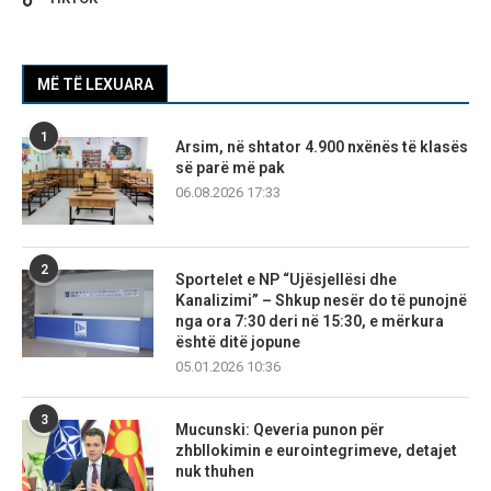
MË TË LEXUARA
1
Arsim, në shtator 4.900 nxënës të klasës
së parë më pak
06.08.2026 17:33
2
Sportelet e NP “Ujësjellësi dhe
Kanalizimi” – Shkup nesër do të punojnë
nga ora 7:30 deri në 15:30, e mërkura
është ditë jopune
05.01.2026 10:36
3
Mucunski: Qeveria punon për
zhbllokimin e eurointegrimeve, detajet
nuk thuhen