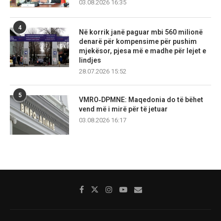
03.08.2026 16:35
4
Në korrik janë paguar mbi 560 milionë
denarë për kompensime për pushim
mjekësor, pjesa më e madhe për lejet e
lindjes
28.07.2026 15:52
5
VMRO‑DPMNE: Maqedonia do të bëhet
vend më i mirë për të jetuar
03.08.2026 16:17