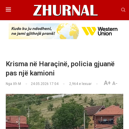
Krisma në Haraçinë, policia gjuanë
pas një kamioni
A+
A-
Nga
Xh M
24.05.2026 17:04
2,964
e lexuar