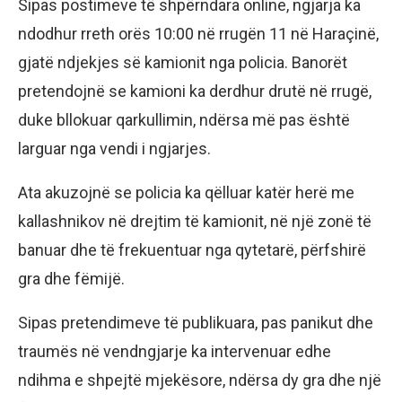
Sipas postimeve të shpërndara online, ngjarja ka
ndodhur rreth orës 10:00 në rrugën 11 në Haraçinë,
gjatë ndjekjes së kamionit nga policia. Banorët
pretendojnë se kamioni ka derdhur drutë në rrugë,
duke bllokuar qarkullimin, ndërsa më pas është
larguar nga vendi i ngjarjes.
Ata akuzojnë se policia ka qëlluar katër herë me
kallashnikov në drejtim të kamionit, në një zonë të
banuar dhe të frekuentuar nga qytetarë, përfshirë
gra dhe fëmijë.
Sipas pretendimeve të publikuara, pas panikut dhe
traumës në vendngjarje ka intervenuar edhe
ndihma e shpejtë mjekësore, ndërsa dy gra dhe një