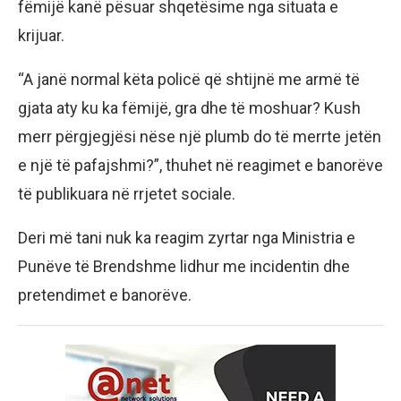
fëmijë kanë pësuar shqetësime nga situata e
krijuar.
“A janë normal këta policë që shtijnë me armë të
gjata aty ku ka fëmijë, gra dhe të moshuar? Kush
merr përgjegjësi nëse një plumb do të merrte jetën
e një të pafajshmi?”, thuhet në reagimet e banorëve
të publikuara në rrjetet sociale.
Deri më tani nuk ka reagim zyrtar nga Ministria e
Punëve të Brendshme lidhur me incidentin dhe
pretendimet e banorëve.