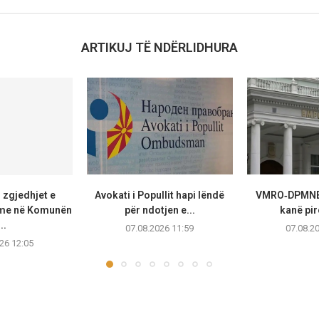
ARTIKUJ TË NDËRLIDHURA
 zgjedhjet e
Avokati i Popullit hapi lëndë
VMRO‑DPMNE 
me në Komunën
për ndotjen e...
kanë pirë
..
07.08.2026 11:59
07.08.2
26 12:05