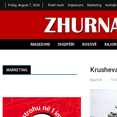
Friday, August 7, 2026
Rreth nesh
Impresumi
Marketing
Kontakt
MAQEDONI
SHQIPËRI
KOSOVË
RAJON 
Krusheva 
MARKETING
Nga
B.M
10.