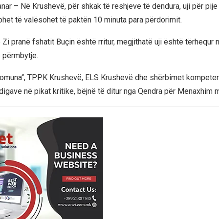
nar – Në Krushevë, për shkak të reshjeve të dendura, uji për pije ë
et të valësohet të paktën 10 minuta para përdorimit.
të Zi pranë fshatit Buçin është rritur, megjithatë uji është tërhequr
 përmbytje.
Komuna“, TPPK Krushevë, ELS Krushevë dhe shërbimet kompeten
 digave në pikat kritike, bëjnë të ditur nga Qendra për Menaxhim 