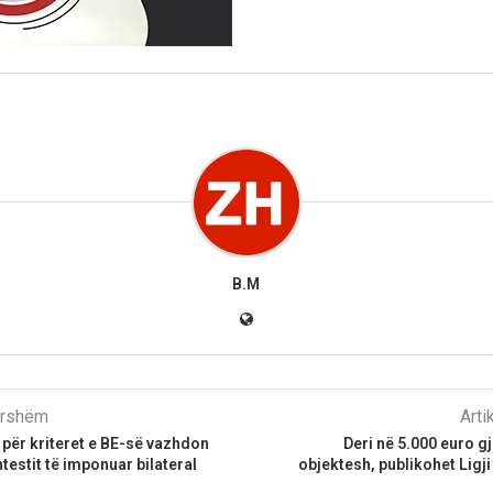
B.M
parshëm
Arti
 për kriteret e BE-së vazhdon
Deri në 5.000 euro g
testit të imponuar bilateral
objektesh, publikohet Ligji 