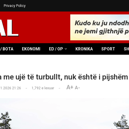
Privacy Policy
/ BOTA
EKONOMI
ED / OP
KRONIKA
SPORT
S
me ujë të turbullt, nuk është i pijshëm
A+
A-
01.2026 21:26
1,792
e lexuar