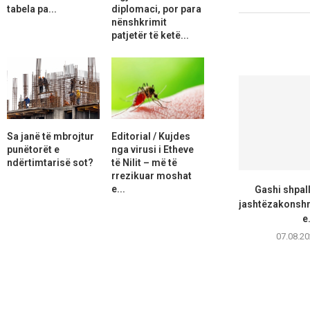
tabela pa...
diplomaci, por para
nënshkrimit
patjetër të ketë...
Sa janë të mbrojtur
Editorial / Kujdes
punëtorët e
nga virusi i Etheve
ndërtimtarisë sot?
të Nilit – më të
rrezikuar moshat
e...
Gashi shpall
jashtëzakonsh
e.
07.08.20