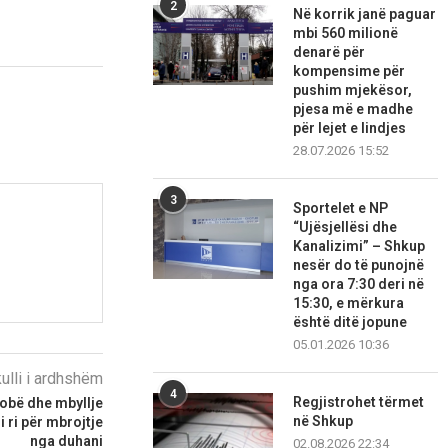
2
Në korrik janë paguar
mbi 560 milionë
denarë për
kompensime për
pushim mjekësor,
pjesa më e madhe
për lejet e lindjes
28.07.2026 15:52
3
Sportelet e NP
“Ujësjellësi dhe
Kanalizimi” – Shkup
nesër do të punojnë
nga ora 7:30 deri në
15:30, e mërkura
është ditë jopune
05.01.2026 10:36
kulli i ardhshëm
4
Regjistrohet tërmet
jobë dhe mbyllje
në Shkup
i ri për mbrojtje
nga duhani
02.08.2026 22:34