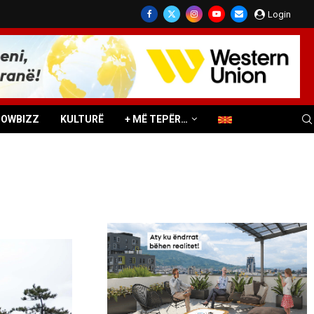
Login
HOWBIZZ
KULTURË
+ MË TEPËR…