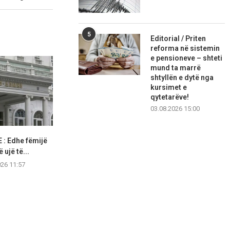
5
Editorial / Priten
reforma në sistemin
e pensioneve – shteti
mund ta marrë
shtyllën e dytë nga
kursimet e
qytetarëve!
03.08.2026 15:00
: Edhe fëmijë
Ekstremet klimatike po bëhen
Për herë të
 ujë të...
provë për infrastrukturën
Kushtetuese k
026 11:57
07.08.2026 11:57
07.08.2