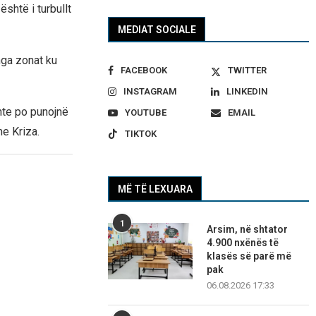
shtë i turbullt
MEDIAT SOCIALE
 nga zonat ku
FACEBOOK
TWITTER
INSTAGRAM
LINKEDIN
te po punojnë
YOUTUBE
EMAIL
me Kriza.
TIKTOK
MË TË LEXUARA
1
Arsim, në shtator
4.900 nxënës të
klasës së parë më
pak
06.08.2026 17:33