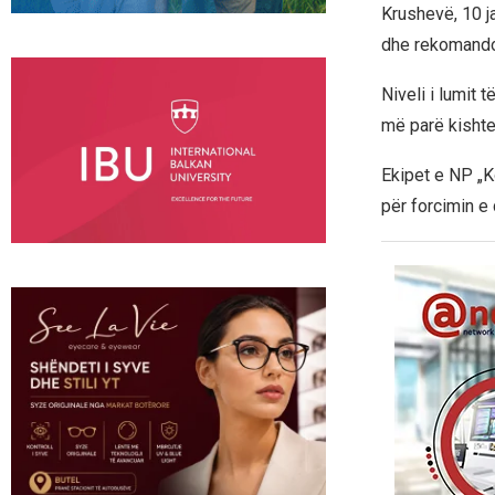
Krushevë, 10 ja
dhe rekomandoh
Niveli i lumit 
më parë kishte
Ekipet e NP „
për forcimin e