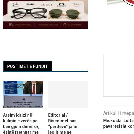
POSTIMET E FUNDIT
Artikulli i më
Arsim Idrizi në
Editorial /
Mickoski: Lufta
kulmin e verës po
Bisedimet pas
pavarësisht kon
bën gjum dimëror,
“perdeve” janë
është rrethuar me
legjitime në