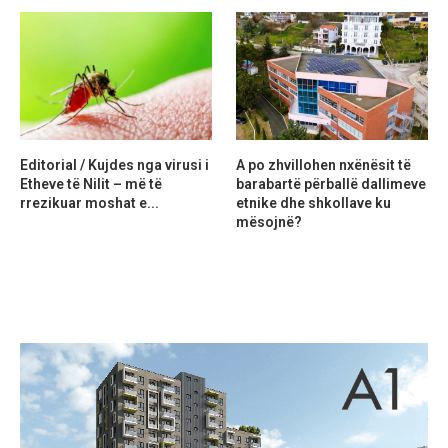
Editorial / Kujdes nga virusi i
A po zhvillohen nxënësit të
Etheve të Nilit – më të
barabartë përballë dallimeve
rrezikuar moshat e...
etnike dhe shkollave ku
mësojnë?