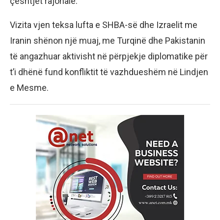
çështjet rajonale.
Vizita vjen teksa lufta e SHBA-së dhe Izraelit me
Iranin shënon një muaj, me Turqinë dhe Pakistanin
të angazhuar aktivisht në përpjekje diplomatike për
t’i dhënë fund konfliktit të vazhdueshëm në Lindjen
e Mesme.