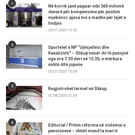
1
Në korrik janë paguar mbi 560 milionë
denarë për kompensime për pushim
mjekësor, pjesa më e madhe për lejet e
lindjes
28.07.2026 15:52
2
Sportelet e NP “Ujësjellësi dhe
Kanalizimi” – Shkup nesër do të punojnë
nga ora 7:30 deri në 15:30, e mërkura
është ditë jopune
05.01.2026 10:36
3
Regjistrohet tërmet në Shkup
02.08.2026 22:34
4
Editorial / Priten reforma në sistemin e
pensioneve – shteti mund ta marrë