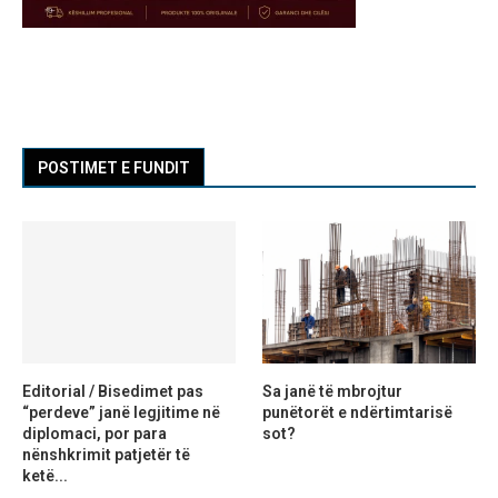
POSTIMET E FUNDIT
Editorial / Bisedimet pas
Sa janë të mbrojtur
“perdeve” janë legjitime në
punëtorët e ndërtimtarisë
diplomaci, por para
sot?
nënshkrimit patjetër të
ketë...