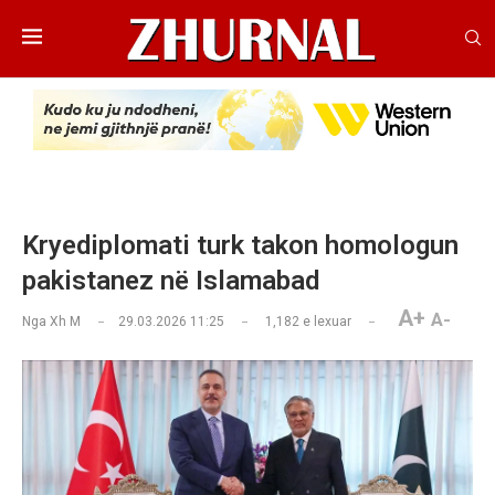
Kryediplomati turk takon homologun
pakistanez në Islamabad
A+
A-
Nga
Xh M
29.03.2026 11:25
1,182
e lexuar