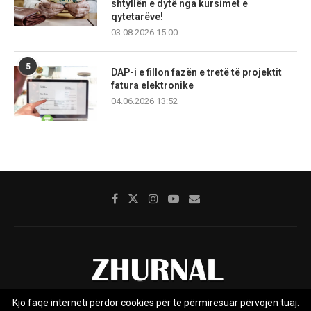
shtyllën e dytë nga kursimet e
qytetarëve!
03.08.2026 15:00
5
DAP-i e fillon fazën e tretë të projektit
fatura elektronike
04.06.2026 13:52
Kjo faqe interneti përdor cookies për të përmirësuar përvojën tuaj.