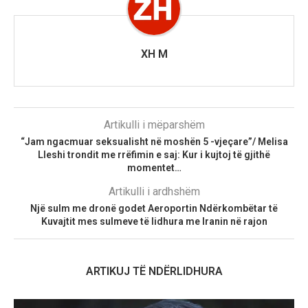
XH M
Artikulli i mëparshëm
“Jam ngacmuar seksualisht në moshën 5 -vjeçare”/ Melisa
Lleshi trondit me rrëfimin e saj: Kur i kujtoj të gjithë
momentet…
Artikulli i ardhshëm
Një sulm me dronë godet Aeroportin Ndërkombëtar të
Kuvajtit mes sulmeve të lidhura me Iranin në rajon
ARTIKUJ TË NDËRLIDHURA