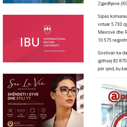
Zgjedhjeve (K
Sipas komunave
votuar 5.730 qy
Mavrovë dhe Ro
10.575 regjistr
Gostivari ka da
gjithsej 82.87
për qind, ku ka