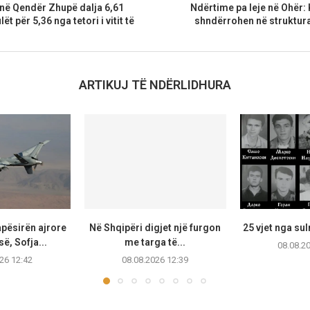
 në Qendër Zhupë dalja 6,61
Ndërtime pa leje në Ohër:
ët për 5,36 nga tetori i vitit të
shndërrohen në struktur
ARTIKUJ TË NDËRLIDHURA
apësirën ajrore
Në Shqipëri digjet një furgon
25 vjet nga su
së, Sofja...
me targa të...
08.08.2
26 12:42
08.08.2026 12:39