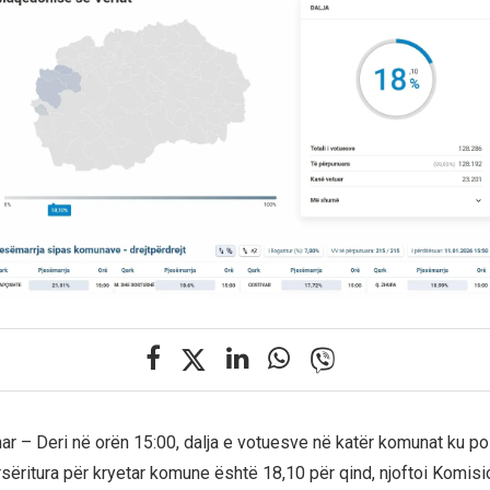
anar – Deri në orën 15:00, dalja e votuesve në katër komunat ku 
sëritura për kryetar komune është 18,10 për qind, njoftoi Komisio