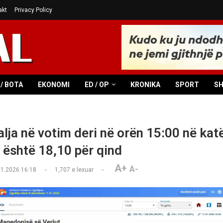
akt
Privacy Policy
/ BOTA
EKONOMI
ED / OP
KRONIKA
SPORT
S
lja në votim deri në orën 15:00 në kat
është 18,10 për qind
A+
A-
01.2026 16:18
1,707
e lexuar