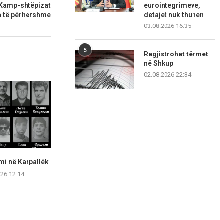
 Kamp-shtëpizat
eurointegrimeve,
a të përhershme
detajet nuk thuhen
03.08.2026 16:35
5
Regjistrohet tërmet
në Shkup
02.08.2026 22:34
lmi në Karpallëk
Kreu i Tetovës Kasami
Pas përplasj
promovon rrugën e re...
ndryshohet tab
026 12:14
Vendo
08.08.2026 12:00
08.08.2