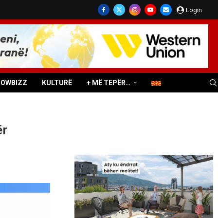
Login
HOWBIZZ
KULTURË
+ MË TEPËR…
ër