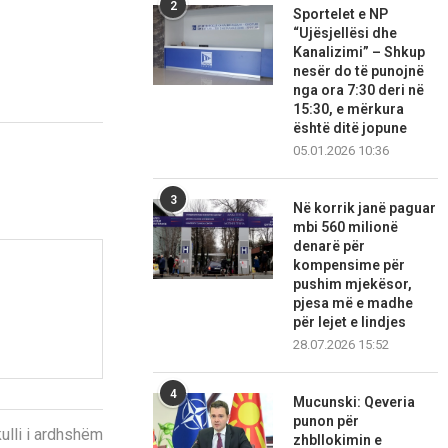
2
Sportelet e NP
“Ujësjellësi dhe
Kanalizimi” – Shkup
nesër do të punojnë
nga ora 7:30 deri në
15:30, e mërkura
është ditë jopune
05.01.2026 10:36
3
Në korrik janë paguar
mbi 560 milionë
denarë për
kompensime për
pushim mjekësor,
pjesa më e madhe
për lejet e lindjes
28.07.2026 15:52
4
Mucunski: Qeveria
punon për
kulli i ardhshëm
zhbllokimin e