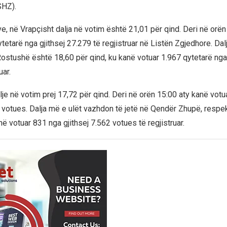
SHZ).
, në Vrapçisht dalja në votim është 21,01 për qind. Deri në orën
tetarë nga gjithsej 27.279 të regjistruar në Listën Zgjedhore. Dal
stushë është 18,60 për qind, ku kanë votuar 1.967 qytetarë nga 
uar.
lje në votim prej 17,72 për qind. Deri në orën 15:00 aty kanë vot
0 votues. Dalja më e ulët vazhdon të jetë në Qendër Zhupë, respek
në votuar 831 nga gjithsej 7.562 votues të regjistruar.