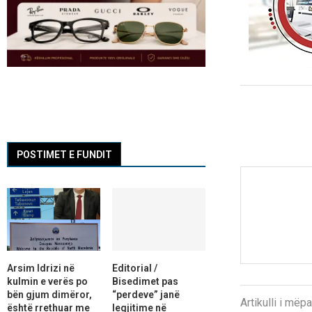
POSTIMET E FUNDIT
Arsim Idrizi në
Editorial /
kulmin e verës po
Bisedimet pas
bën gjum dimëror,
“perdeve” janë
Artikulli i më
është rrethuar me
legjitime në