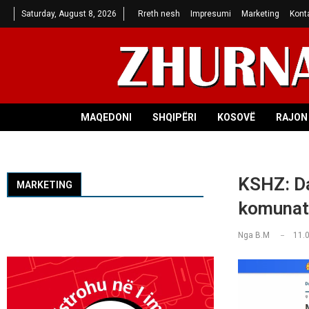
Saturday, August 8, 2026
Rreth nesh
Impresumi
Marketing
Kont
MAQEDONI
SHQIPËRI
KOSOVË
RAJON 
KSHZ: Da
MARKETING
komunat 
Nga
B.M
11.