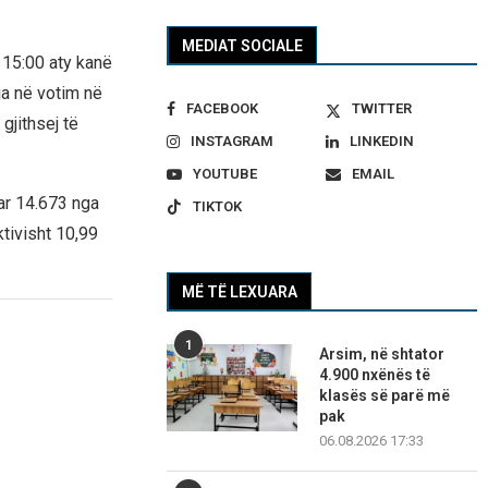
MEDIAT SOCIALE
 15:00 aty kanë
ja në votim në
FACEBOOK
TWITTER
gjithsej të
INSTAGRAM
LINKEDIN
YOUTUBE
EMAIL
uar 14.673 nga
TIKTOK
tivisht 10,99
MË TË LEXUARA
1
Arsim, në shtator
4.900 nxënës të
klasës së parë më
pak
06.08.2026 17:33