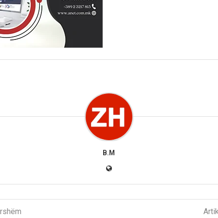
B.M
parshëm
Arti