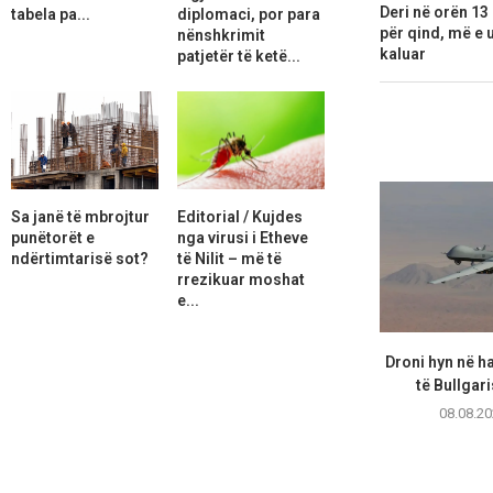
Deri në orën 13
tabela pa...
diplomaci, por para
për qind, më e ul
nënshkrimit
kaluar
patjetër të ketë...
Sa janë të mbrojtur
Editorial / Kujdes
punëtorët e
nga virusi i Etheve
ndërtimtarisë sot?
të Nilit – më të
rrezikuar moshat
e...
Droni hyn në h
të Bullgari
08.08.20