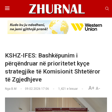
KSHZ-IFES: Bashkëpunim i
përqëndruar në prioritetet kyçe
strategjike të Komisionit Shtetëror
të Zgjedhjeve
A+
A-
Nga
B.M
09.02.2026 17:06
1,421
e lexuar