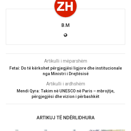
B.M
Artikulli i mëparshëm
Fetai: Do të kërkohet përgjegjësi ligjore dhe institucionale
nga Ministri i Drejtësisë
Artikulli i ardhshëm
Mendi Qyra: Takim në UNESCO në Paris – mbrojtje,
përgjegjësi dhe vizion i përbashkët
ARTIKUJ TË NDËRLIDHURA