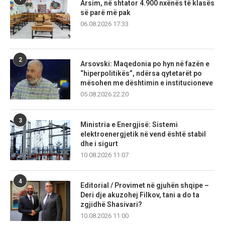
Arsim, në shtator 4.900 nxënës të klasës
së parë më pak
06.08.2026 17:33
2
Arsovski: Maqedonia po hyn në fazën e
“hiperpolitikës”, ndërsa qytetarët po
mësohen me dështimin e institucioneve
05.08.2026 22:20
3
Ministria e Energjisë: Sistemi
elektroenergjetik në vend është stabil
dhe i sigurt
10.08.2026 11:07
4
Editorial / Provimet në gjuhën shqipe –
Deri dje akuzohej Filkov, tani a do ta
zgjidhë Shasivari?
10.08.2026 11:00