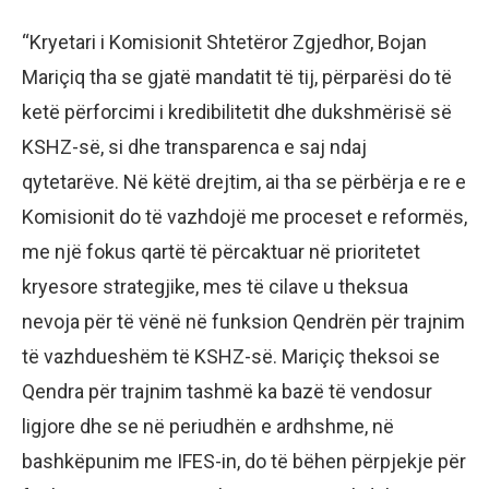
“Kryetari i Komisionit Shtetëror Zgjedhor, Bojan
Mariçiq tha se gjatë mandatit të tij, përparësi do të
ketë përforcimi i kredibilitetit dhe dukshmërisë së
KSHZ-së, si dhe transparenca e saj ndaj
qytetarëve. Në këtë drejtim, ai tha se përbërja e re e
Komisionit do të vazhdojë me proceset e reformës,
me një fokus qartë të përcaktuar në prioritetet
kryesore strategjike, mes të cilave u theksua
nevoja për të vënë në funksion Qendrën për trajnim
të vazhdueshëm të KSHZ-së. Mariçiç theksoi se
Qendra për trajnim tashmë ka bazë të vendosur
ligjore dhe se në periudhën e ardhshme, në
bashkëpunim me IFES-in, do të bëhen përpjekje për