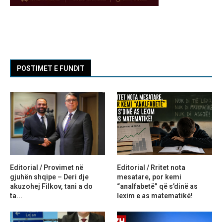
POSTIMET E FUNDIT
Editorial / Provimet në
Editorial / Rritet nota
gjuhën shqipe – Deri dje
mesatare, por kemi
akuzohej Filkov, tani a do
“analfabetë” që s’dinë as
ta...
lexim e as matematikë!