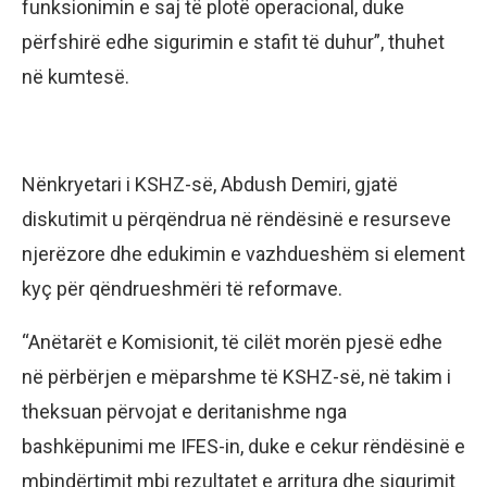
funksionimin e saj të plotë operacional, duke
përfshirë edhe sigurimin e stafit të duhur”, thuhet
në kumtesë.
Nënkryetari i KSHZ-së, Abdush Demiri, gjatë
diskutimit u përqëndrua në rëndësinë e resurseve
njerëzore dhe edukimin e vazhdueshëm si element
kyç për qëndrueshmëri të reformave.
“Anëtarët e Komisionit, të cilët morën pjesë edhe
në përbërjen e mëparshme të KSHZ-së, në takim i
theksuan përvojat e deritanishme nga
bashkëpunimi me IFES-in, duke e cekur rëndësinë e
mbindërtimit mbi rezultatet e arritura dhe sigurimit