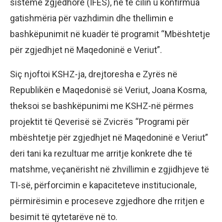
sisteme zgjedhore (IFES), në të cilin u konfirmua
gatishmëria për vazhdimin dhe thellimin e
bashkëpunimit në kuadër të programit “Mbështetje
për zgjedhjet në Maqedoninë e Veriut”.
Siç njoftoi KSHZ-ja, drejtoresha e Zyrës në
Republikën e Maqedonisë së Veriut, Joana Kosma,
theksoi se bashkëpunimi me KSHZ-në përmes
projektit të Qeverisë së Zvicrës “Programi për
mbështetje për zgjedhjet në Maqedoninë e Veriut”
deri tani ka rezultuar me arritje konkrete dhe të
matshme, veçanërisht në zhvillimin e zgjidhjeve të
TI-së, përforcimin e kapaciteteve institucionale,
përmirësimin e proceseve zgjedhore dhe rritjen e
besimit të qytetarëve në to.