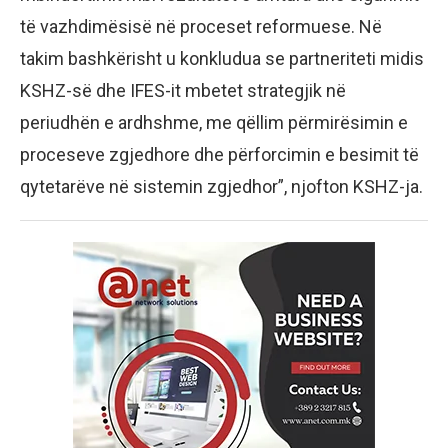
të vazhdimësisë në proceset reformuese. Në
takim bashkërisht u konkludua se partneriteti midis
KSHZ-së dhe IFES-it mbetet strategjik në
periudhën e ardhshme, me qëllim përmirësimin e
proceseve zgjedhore dhe përforcimin e besimit të
qytetarëve në sistemin zgjedhor”, njofton KSHZ-ja.