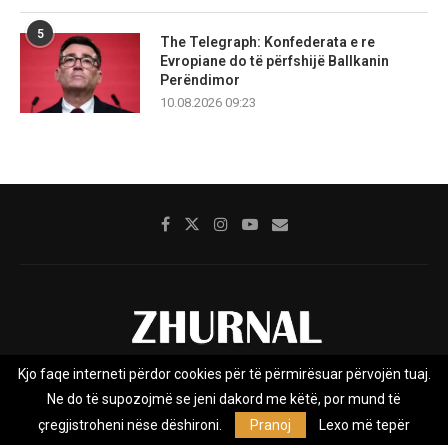
5
The Telegraph: Konfederata e re
Evropiane do të përfshijë Ballkanin
Perëndimor
10.08.2026 09:23
Kjo faqe interneti përdor cookies për të përmirësuar përvojën tuaj.
Rreth nesh
Impresumi
Marketing
Kontakt
Ne do të supozojmë se jeni dakord me këtë, por mund të
Privacy Policy
çregjistroheni nëse dëshironi.
Pranoj
Lexo më tepër
Zhurnal.mk është Agjenci e Lajmeve e pavarur, e themeluar në vitin