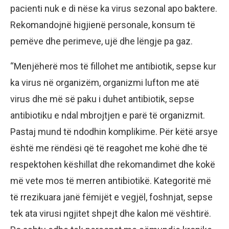
pacienti nuk e di nëse ka virus sezonal apo baktere.
Rekomandojnë higjienë personale, konsum të
pemëve dhe perimeve, ujë dhe lëngje pa gaz.
“Menjëherë mos të fillohet me antibiotik, sepse kur
ka virus në organizëm, organizmi lufton me atë
virus dhe më së paku i duhet antibiotik, sepse
antibiotiku e ndal mbrojtjen e parë të organizmit.
Pastaj mund të ndodhin komplikime. Për këtë arsye
është me rëndësi që të reagohet me kohë dhe të
respektohen këshillat dhe rekomandimet dhe kokë
më vete mos të merren antibiotikë. Kategoritë më
të rrezikuara janë fëmijët e vegjël, foshnjat, sepse
tek ata virusi ngjitet shpejt dhe kalon më vështirë.