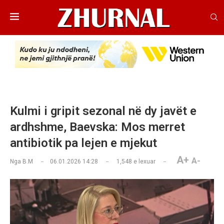
Kulmi i gripit sezonal në dy javët e
ardhshme, Baevska: Mos merret
antibiotik pa lejen e mjekut
A+
A-
Nga
B.M
06.01.2026 14:28
1,548
e lexuar