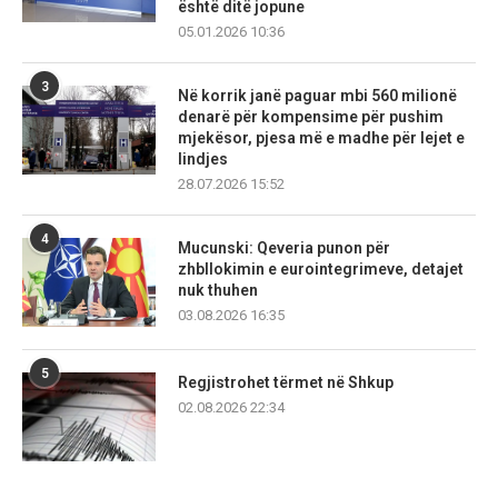
është ditë jopune
05.01.2026 10:36
3
Në korrik janë paguar mbi 560 milionë
denarë për kompensime për pushim
mjekësor, pjesa më e madhe për lejet e
lindjes
28.07.2026 15:52
4
Mucunski: Qeveria punon për
zhbllokimin e eurointegrimeve, detajet
nuk thuhen
03.08.2026 16:35
5
Regjistrohet tërmet në Shkup
02.08.2026 22:34