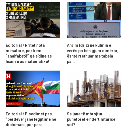
Editorial / Rritet nota
Arsim Idrizi në kulmin e
mesatare, por kemi
verës po bën gjum dimëror,
“analfabetë” që s’dinë as
është rrethuar me tabela
lexim e as matematikë!
pa...
Editorial / Bisedimet pas
Sa janë të mbrojtur
“perdeve” janë legjitime në
punëtorët e ndërtimtarisë
diplomaci, por para
sot?