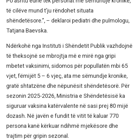
Po ashtu edhe tek personat me sëmundje kronike,
të cilëve mund t’ju rëndohet situata
shëndetësore.”, – deklaroi pediatri dhe pulmologu,
Tatjana Baevska.
Ndërkohë nga Instituti i Shëndetit Publik vazhdojnë
të theksojnë se mbrojtja më e mirë nga gripi
mbetet vaksinimi, sidomos për popullatën mbi 65
vjet, fëmijët 5 – 6 vjeç, ata me sëmundje kronike,
gratë shtatzëne dhe nëpunësit shëndetësorë. Për
sezonin 2025-2026, Ministria e Shëndetësisë ka
siguruar vaksina katërvalente në sasi prej 80 mijë
dozash. Në javën e fundit të vitit të kaluar 770
persona kanë kërkuar ndihmë mjekësore dhe
trajtim për gripin sezonal.