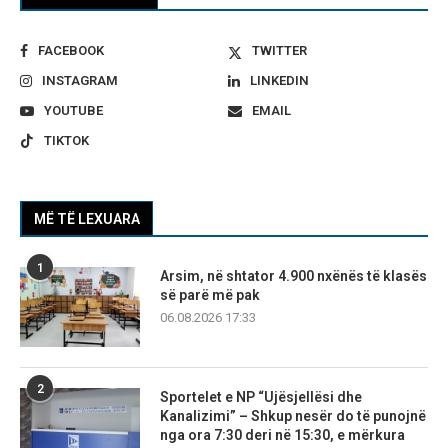
FACEBOOK
TWITTER
INSTAGRAM
LINKEDIN
YOUTUBE
EMAIL
TIKTOK
MË TË LEXUARA
1
Arsim, në shtator 4.900 nxënës të klasës
së parë më pak
06.08.2026 17:33
2
Sportelet e NP “Ujësjellësi dhe
Kanalizimi” – Shkup nesër do të punojnë
nga ora 7:30 deri në 15:30, e mërkura