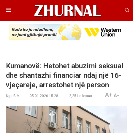
Kumanovë: Hetohet abuzimi seksual
dhe shantazhi financiar ndaj një 16-
vjeçareje, arrestohet një person
A+
A-
Nga
B.M
05.01.2026 15:28
2,251
e lexuar