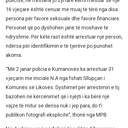
policisë, në rrethana jo zyrtare kemi mësuar se një
16 vjeçare është cenuar me muaj të tërë nga disa
persona për favore seksuale dhe favore financiare.
Personat që po dyshohen janë të moshave të
ndryshme. Për këtë rast është arrestuar një person,
ndërsa për identifikimin e të tjerëve po punohet
akoma.
“Më 2 janar policia e Kumanovës ka arrestuar 31
vjeçarin me iniciale N.A nga fshati Sllupçan i
Komunës së Likovës. Dyshimet për arrestimin e tij
bazohen në kërcënimet që i njëjti i ka bërë një
vajze të mitur se derisa nuk i jep para, do t’i
publikon fotografi eksplicite”, thonë nga MPB.