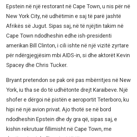
Epstein në një restorant në Cape Town, u nis për në
New York City, në udhëtimin e saj të parë jashtë
Afrikës së Jugut. Sipas saj, në të njëjtin takim në
Cape Town ndodheshin edhe ish-presidenti
amerikan Bill Clinton, i cili ishte në një vizitë zyrtare
për ndërgjegjësim mbi AIDS-in, si dhe aktorët Kevin
Spacey dhe Chris Tucker.
Bryant pretendon se pak orë pas mbërritjes në New
York, iu tha se do të udhëtonte drejt Karaibeve. Një
shofer e dërgoi në pistën e aeroportit Teterboro, ku
hipi në një avion privat. Ajo thotë se në bord
ndodheshin Epstein dhe dy gra që, sipas saj, e
kishin rekrutuar fillimisht në Cape Town, me