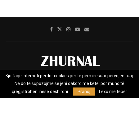
Kjo faqe interneti përdor cookies për të përmirësuar përvojën tuaj.
Rreth nesh
Impresumi
Marketing
Kontakt
Ne do të supozojmë se jeni dakord me këtë, por mund të
Privacy Policy
çregjistroheni nëse dëshironi.
Pranoj
Lexo më tepër
Zhurnal.mk është Agjenci e Lajmeve e pavarur, e themeluar në vitin
2009, që e mbulon Maqedoninë, Kosovën, Shqipërinë edhe lajmet
nga bota.
@2026 - All Right Reserved. Designed and Developed by
Anet.Com.Mk