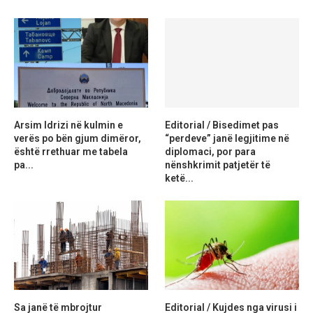
Arsim Idrizi në kulmin e
Editorial / Bisedimet pas
verës po bën gjum dimëror,
“perdeve” janë legjitime në
është rrethuar me tabela
diplomaci, por para
pa...
nënshkrimit patjetër të
ketë...
Sa janë të mbrojtur
Editorial / Kujdes nga virusi i