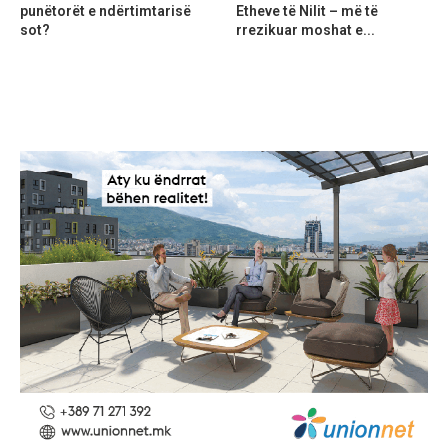
punëtorët e ndërtimtarisë
Etheve të Nilit – më të
sot?
rrezikuar moshat e...