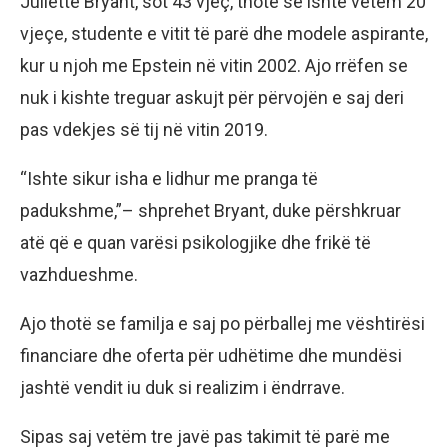
Juliette Bryant, sot 43 vjeç, thotë se ishte vetëm 20
vjeçe, studente e vitit të parë dhe modele aspirante,
kur u njoh me Epstein në vitin 2002. Ajo rrëfen se
nuk i kishte treguar askujt për përvojën e saj deri
pas vdekjes së tij në vitin 2019.
“Ishte sikur isha e lidhur me pranga të
padukshme,”– shprehet Bryant, duke përshkruar
atë që e quan varësi psikologjike dhe frikë të
vazhdueshme.
Ajo thotë se familja e saj po përballej me vështirësi
financiare dhe oferta për udhëtime dhe mundësi
jashtë vendit iu duk si realizim i ëndrrave.
Sipas saj vetëm tre javë pas takimit të parë me