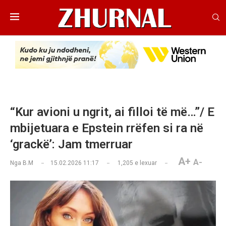
“Kur avioni u ngrit, ai filloi të më…”/ E
mbijetuara e Epstein rrëfen si ra në
‘grackë’: Jam tmerruar
A+
A-
Nga
B.M
15.02.2026 11:17
1,205
e lexuar