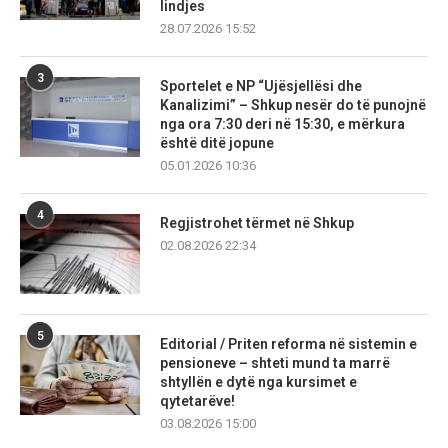
lindjes
28.07.2026 15:52
3
Sportelet e NP “Ujësjellësi dhe
Kanalizimi” – Shkup nesër do të punojnë
nga ora 7:30 deri në 15:30, e mërkura
është ditë jopune
05.01.2026 10:36
4
Regjistrohet tërmet në Shkup
02.08.2026 22:34
5
Editorial / Priten reforma në sistemin e
pensioneve – shteti mund ta marrë
shtyllën e dytë nga kursimet e
qytetarëve!
03.08.2026 15:00