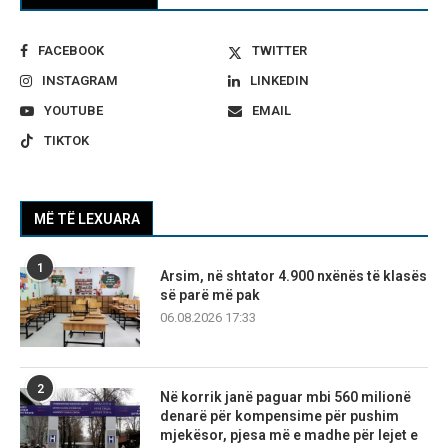
FACEBOOK
TWITTER
INSTAGRAM
LINKEDIN
YOUTUBE
EMAIL
TIKTOK
MË TË LEXUARA
1
Arsim, në shtator 4.900 nxënës të klasës
së parë më pak
06.08.2026 17:33
2
Në korrik janë paguar mbi 560 milionë
denarë për kompensime për pushim
mjekësor, pjesa më e madhe për lejet e