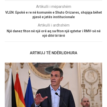
Artikulli i mëparshëm
VLEN: Epokë e re në komunën e Shuto Orizares, shqipja bëhet
pjesë e jetës institucionale
Artikulli i ardhshëm
Një danez fiton në një orë aq sa fiton një qytetar i RMV-së në
një ditë të tërë
ARTIKUJ TË NDËRLIDHURA