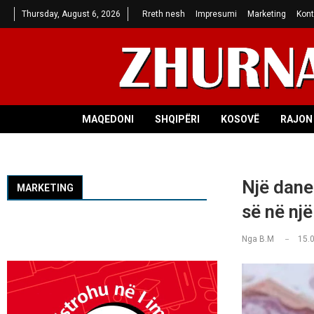
Thursday, August 6, 2026
Rreth nesh
Impresumi
Marketing
Kont
MAQEDONI
SHQIPËRI
KOSOVË
RAJON 
Një danez
MARKETING
së në një
Nga
B.M
15.