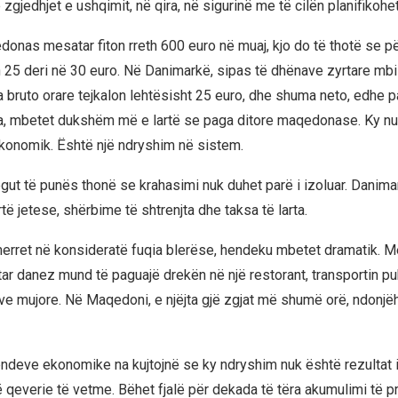
zgjedhjet e ushqimit, në qira, në sigurinë me të cilën planifikohe
onas mesatar fiton rreth 600 euro në muaj, kjo do të thotë se pë
h 25 deri në 30 euro. Në Danimarkë, sipas të dhënave zyrtare mbi
 bruto orare tejkalon lehtësisht 25 euro, dhe shuma neto, edhe p
ta, mbetet dukshëm më e lartë se paga ditore maqedonase. Ky n
konomik. Është një ndryshim në sistem.
egut të punës thonë se krahasimi nuk duhet parë i izoluar. Danima
të jetese, shërbime të shtrenjta dhe taksa të larta.
erret në konsideratë fuqia blerëse, hendeku mbetet dramatik. Me
ar danez mund të paguajë drekën në një restorant, transportin pu
ave mujore. Në Maqedoni, e njëjta gjë zgjat më shumë orë, ndonj
endeve ekonomike na kujtojnë se ky ndryshim nuk është rezultat 
 qeverie të vetme. Bëhet fjalë për dekada të tëra akumulimi të pro