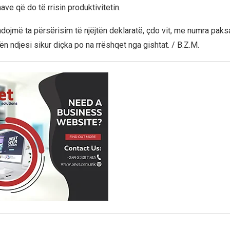
ve që do të rrisin produktivitetin.
dojmë ta përsërisim të njëjtën deklaratë, çdo vit, me numra paks
ën ndjesi sikur diçka po na rrëshqet nga gishtat. / B.Z.M.