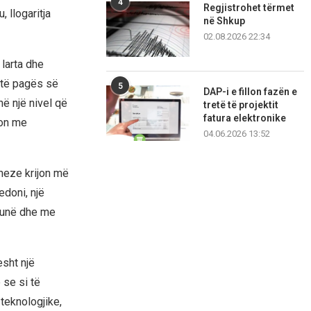
4
Regjistrohet tërmet
, llogaritja
në Shkup
02.08.2026 22:34
larta dhe
 të pagës së
5
DAP-i e fillon fazën e
ë një nivel që
tretë të projektit
fatura elektronike
don me
04.06.2026 13:52
aneze krijon më
edoni, një
punë dhe me
esht një
 se si të
teknologjike,