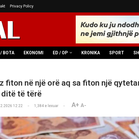
akt
Privacy Policy
/ BOTA
EKONOMI
ED / OP
KRONIKA
SPORT
S
 fiton në një orë aq sa fiton një qyteta
 ditë të tërë
A+
A-
02.2026 12:22
1,384
e lexuar