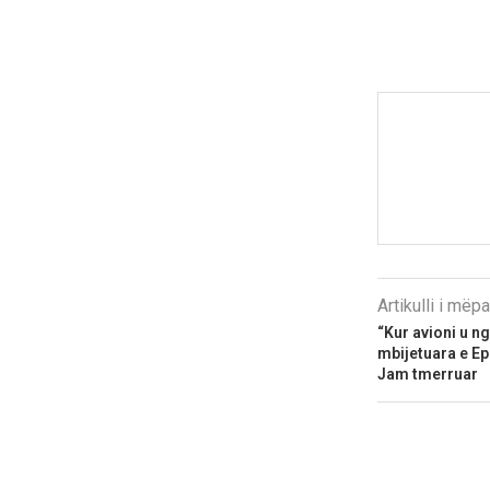
Artikulli i më
“Kur avioni u ngr
mbijetuara e Eps
Jam tmerruar