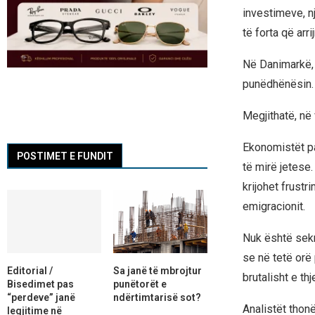
investimeve, n
të forta që arr
Në Danimarkë, 
punëdhënësin.
Megjithatë, në 
Ekonomistët pa
POSTIMET E FUNDIT
të mirë jetese
krijohet frustr
emigracionit.
Nuk është sekre
se në tetë orë 
Editorial /
Sa janë të mbrojtur
brutalisht e thj
Bisedimet pas
punëtorët e
“perdeve” janë
ndërtimtarisë sot?
Analistët thon
legjitime në