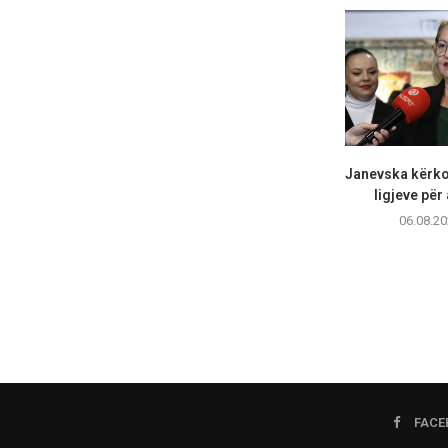
Janevska kërko
ligjeve për 
06.08.20
FACE