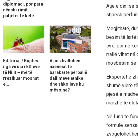
diplomaci, por para
Atje e dini se s
nënshkrimit
shpesh përfund
patjetër të ketë...
Megjithatë, du
besim të lartë
tyre, por në k
rrallë vihet n
Editorial / Kujdes
A po zhvillohen
mosbesim se f
nga virusi i Etheve
nxënësit të
të Nilit – më të
barabartë përballë
Ekspertët e zh
rrezikuar moshat
dallimeve etnike
e...
dhe shkollave ku
shumë vlerë të 
mësojnë?
pjesë e madhe
marzhe të ulëta
Në fund të fun
formulë sensac
zvogëlohet hen