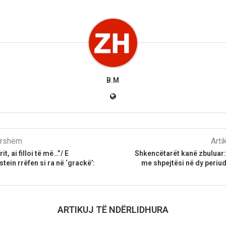
B.M
parshëm
Arti
it, ai filloi të më…”/ E
Shkencëtarët kanë zbuluar:
tein rrëfen si ra në ‘grackë’:
me shpejtësi në dy periud
ARTIKUJ TË NDËRLIDHURA