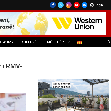
Login
HOWBIZZ
KULTURË
+ MË TEPËR…
r i RMV-