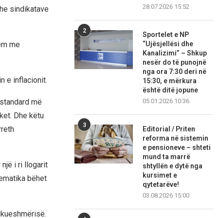
28.07.2026 15:52
dhe sindikatave
2
Sportelet e NP
tëm me
“Ujësjellësi dhe
Kanalizimi” – Shkup
nesër do të punojnë
nga ora 7:30 deri në
 e inflacionit.
15:30, e mërkura
është ditë jopune
ë standard më
05.01.2026 10:36
ket. Dhe këtu
3
rreth
Editorial / Priten
reforma në sistemin
e pensioneve – shteti
mund ta marrë
ë i ri llogarit
shtyllën e dytë nga
kursimet e
tematika bëhet
qytetarëve!
03.08.2026 15:00
hikueshmërisë.