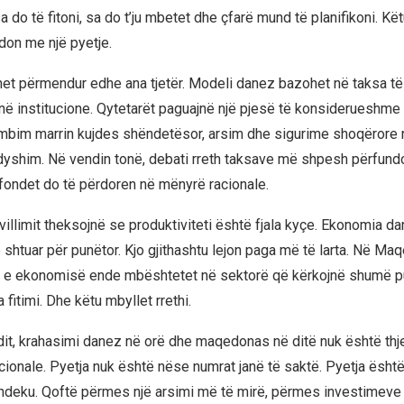
a do të fitoni, sa do t’ju mbetet dhe çfarë mund të planifikoni. Këtu
on me një pyetje.
het përmendur edhe ana tjetër. Modeli danez bazohet në taksa të 
 në institucione. Qytetarët paguajnë një pjesë të konsiderueshme
ëmbim marrin kujdes shëndetësor, arsim dhe sigurime shoqërore n
ë dyshim. Në vendin tonë, debati rreth taksave më shpesh përfun
ondet do të përdoren në mënyrë racionale.
villimit theksojnë se produktiviteti është fjala kyçe. Ekonomia d
shtuar për punëtor. Kjo gjithashtu lejon paga më të larta. Në Maq
 e ekonomisë ende mbështetet në sektorë që kërkojnë shumë 
 fitimi. Dhe këtu mbyllet rrethi.
dit, krahasimi danez në orë dhe maqedonas në ditë nuk është thj
ionale. Pyetja nuk është nëse numrat janë të saktë. Pyetja është
deku. Qoftë përmes një arsimi më të mirë, përmes investimeve 