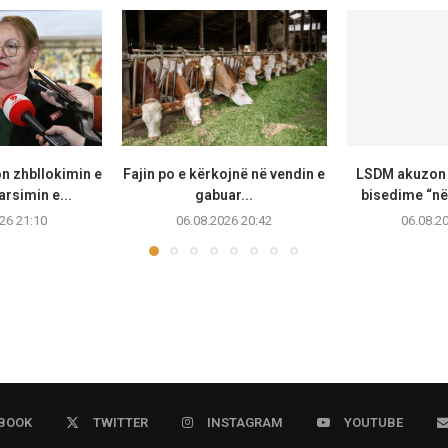
n zhbllokimin e
Fajin po e kërkojnë në vendin e
LSDM akuzon 
arsimin e...
gabuar...
bisedime “në
26 21:10
06.08.2026 20:42
06.08.2
BOOK
TWITTER
INSTAGRAM
YOUTUBE