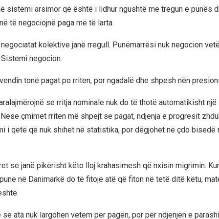
jë sistemi arsimor që është i lidhur ngushtë me tregun e punës 
ijnë të negociojnë paga më të larta.
negociatat kolektive janë rregull. Punëmarrësi nuk negocion ve
 Sistemi negocion.
vendin tonë pagat po rriten, por ngadalë dhe shpesh nën presionin
ralajmërojnë se rritja nominale nuk do të thotë automatikisht nj
. Nëse çmimet rriten më shpejt se pagat, ndjenja e progresit zhdu
imi i qetë që nuk shihet në statistika, por dëgjohet në çdo bisedë 
t se janë pikërisht këto lloj krahasimesh që nxisin migrimin. Kur nj
punë në Danimarkë do të fitojë atë që fiton në tetë ditë këtu, ma
eshtë.
ë se ata nuk largohen vetëm për pagën, por për ndjenjën e paras