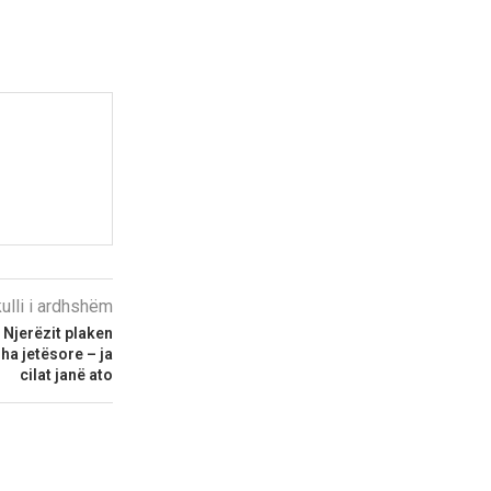
kulli i ardhshëm
 Njerëzit plaken
ha jetësore – ja
cilat janë ato