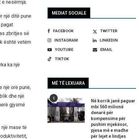
t e nesërmja.
MEDIAT SOCIALE
r një ditë pune
 pagat
FACEBOOK
TWITTER
as zbritjes së
INSTAGRAM
LINKEDIN
uk është vetëm
YOUTUBE
EMAIL
TIKTOK
rka ka një
MË TË LEXUARA
 një orë punë,
blik dhe një
1
Në korrik janë paguar
ëherë gjysmë
mbi 560 milionë
denarë për
kompensime për
pushim mjekësor,
i një mase të
pjesa më e madhe
duktivitetit,
për lejet e lindjes