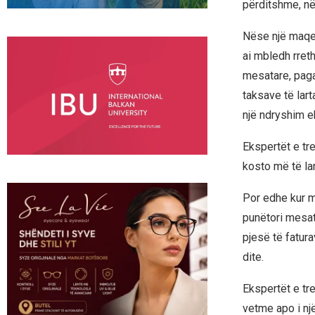
përditshme, në 
Nëse një maqed
ai mbledh rret
mesatare, paga
taksave të lar
një ndryshim e
Ekspertët e tr
kosto më të lar
Por edhe kur m
punëtori mesat
pjesë të fatur
dite.
Ekspertët e tr
vetme apo i një