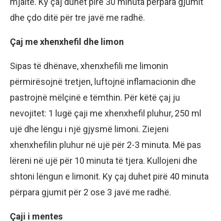
mjaltë. Ky çaj duhet pirë 30 minuta përpara gjumit
dhe çdo ditë për tre javë me radhë.
Çaj me xhenxhefil dhe limon
Sipas të dhënave, xhenxhefili me limonin
përmirësojnë tretjen, luftojnë inflamacionin dhe
pastrojnë mëlçinë e tëmthin. Për këtë çaj ju
nevojitet: 1 lugë çaji me xhenxhefil pluhur, 250 ml
ujë dhe lëngu i një gjysmë limoni. Ziejeni
xhenxhefilin pluhur në ujë për 2-3 minuta. Më pas
lëreni në ujë për 10 minuta të tjera. Kullojeni dhe
shtoni lëngun e limonit. Ky çaj duhet pirë 40 minuta
përpara gjumit për 2 ose 3 javë me radhë.
Çaji i mentes