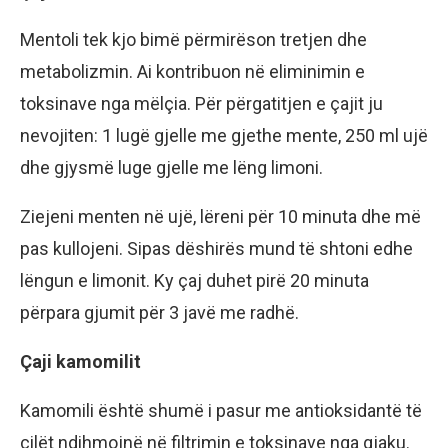
Mentoli tek kjo bimë përmirëson tretjen dhe
metabolizmin. Ai kontribuon në eliminimin e
toksinave nga mëlçia. Për përgatitjen e çajit ju
nevojiten: 1 lugë gjelle me gjethe mente, 250 ml ujë
dhe gjysmë luge gjelle me lëng limoni.
Ziejeni menten në ujë, lëreni për 10 minuta dhe më
pas kullojeni. Sipas dëshirës mund të shtoni edhe
lëngun e limonit. Ky çaj duhet pirë 20 minuta
përpara gjumit për 3 javë me radhë.
Çaji kamomilit
Kamomili është shumë i pasur me antioksidantë të
cilët ndihmojnë në filtrimin e toksinave nga gjaku.