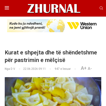
Kurat e shpejta dhe të shëndetshme
për pastrimin e mëlçisë
A+
A-
Nga
D V
22.06.2026 09:11
947
e lexuar