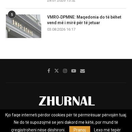
28.07.2026 15:52
5
VMRO‑DPMNE: Maqedonia do të bëhet
vend më i mirë për të jetuar
03.08.2026 16:17
Kjo faqe interneti përdor cookies për të përmirësuar përvojën tuaj.
Rreth nesh
Impresumi
Marketing
Kontakt
Ne do të supozojmë se jeni dakord me këtë, por mund të
Privacy Policy
çregjistroheni nëse dëshironi.
Pranoj
Lexo më tepër