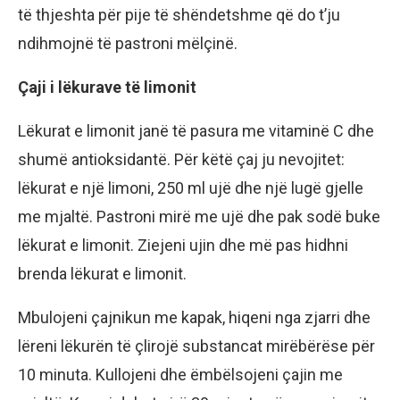
të thjeshta për pije të shëndetshme që do t’ju
ndihmojnë të pastroni mëlçinë.
Çaji i lëkurave të limonit
Lëkurat e limonit janë të pasura me vitaminë C dhe
shumë antioksidantë. Për këtë çaj ju nevojitet:
lëkurat e një limoni, 250 ml ujë dhe një lugë gjelle
me mjaltë. Pastroni mirë me ujë dhe pak sodë buke
lëkurat e limonit. Ziejeni ujin dhe më pas hidhni
brenda lëkurat e limonit.
Mbulojeni çajnikun me kapak, hiqeni nga zjarri dhe
lëreni lëkurën të çlirojë substancat mirëbërëse për
10 minuta. Kullojeni dhe ëmbëlsojeni çajin me