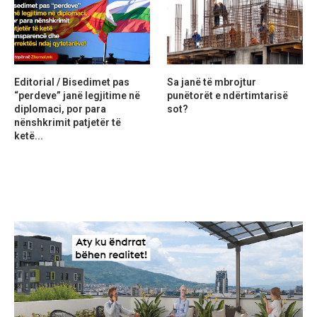
Editorial / Bisedimet pas
Sa janë të mbrojtur
“perdeve” janë legjitime në
punëtorët e ndërtimtarisë
diplomaci, por para
sot?
nënshkrimit patjetër të
ketë...