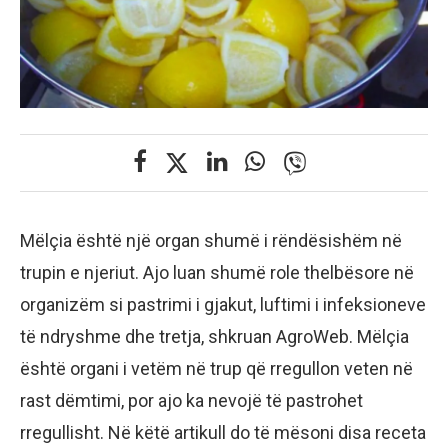
Mëlçia është një organ shumë i rëndësishëm në
trupin e njeriut. Ajo luan shumë role thelbësore në
organizëm si pastrimi i gjakut, luftimi i infeksioneve
të ndryshme dhe tretja, shkruan AgroWeb. Mëlçia
është organi i vetëm në trup që rregullon veten në
rast dëmtimi, por ajo ka nevojë të pastrohet
rregullisht. Në këtë artikull do të mësoni disa receta