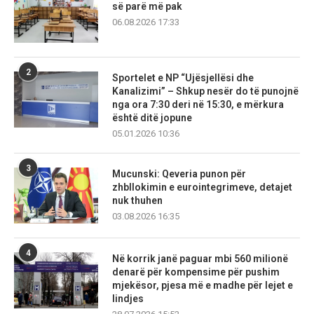
së parë më pak
06.08.2026 17:33
2
Sportelet e NP “Ujësjellësi dhe
Kanalizimi” – Shkup nesër do të punojnë
nga ora 7:30 deri në 15:30, e mërkura
është ditë jopune
05.01.2026 10:36
3
Mucunski: Qeveria punon për
zhbllokimin e eurointegrimeve, detajet
nuk thuhen
03.08.2026 16:35
4
Në korrik janë paguar mbi 560 milionë
denarë për kompensime për pushim
mjekësor, pjesa më e madhe për lejet e
lindjes