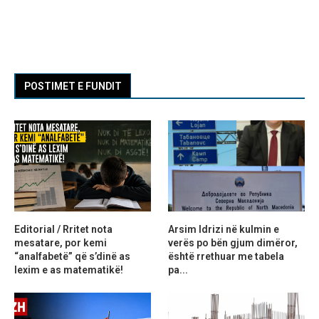
POSTIMET E FUNDIT
Editorial / Rritet nota
Arsim Idrizi në kulmin e
mesatare, por kemi
verës po bën gjum dimëror,
“analfabetë” që s’dinë as
është rrethuar me tabela
lexim e as matematikë!
pa...