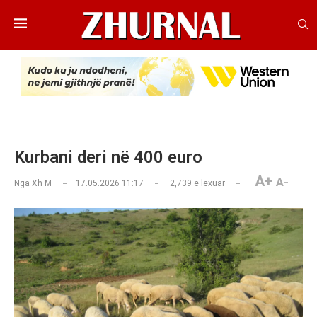
​Kurbani deri në 400 euro
A+
A-
Nga
Xh M
17.05.2026 11:17
2,739
e lexuar