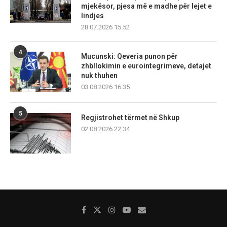
mjekësor, pjesa më e madhe për lejet e
lindjes
28.07.2026 15:52
4
Mucunski: Qeveria punon për
zhbllokimin e eurointegrimeve, detajet
nuk thuhen
03.08.2026 16:35
5
Regjistrohet tërmet në Shkup
02.08.2026 22:34