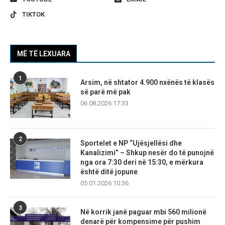
TIKTOK
MË TË LEXUARA
1
Arsim, në shtator 4.900 nxënës të klasës
së parë më pak
06.08.2026 17:33
2
Sportelet e NP “Ujësjellësi dhe
Kanalizimi” – Shkup nesër do të punojnë
nga ora 7:30 deri në 15:30, e mërkura
është ditë jopune
05.01.2026 10:36
3
Në korrik janë paguar mbi 560 milionë
denarë për kompensime për pushim