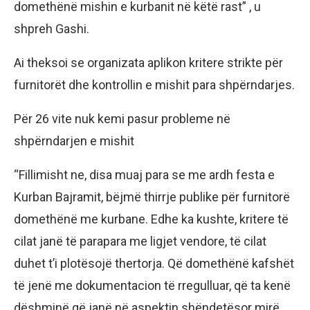
domethënë mishin e kurbanit në këtë rast” , u
shpreh Gashi.
Ai theksoi se organizata aplikon kritere strikte për
furnitorët dhe kontrollin e mishit para shpërndarjes.
Për 26 vite nuk kemi pasur probleme në
shpërndarjen e mishit
“Fillimisht ne, disa muaj para se me ardh festa e
Kurban Bajramit, bëjmë thirrje publike për furnitorë
domethënë me kurbane. Edhe ka kushte, kritere të
cilat janë të parapara me ligjet vendore, të cilat
duhet t’i plotësojë thertorja. Që domethënë kafshët
të jenë me dokumentacion të rregulluar, që ta kenë
dëshminë që janë në aspektin shëndetësor mirë.