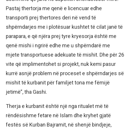
Pastaj thertorja me qenë e licencuar edhe
transporti prej thertores deri në vend të
shpërndarjes me i plotësuar kushtet të cilat janë të
parapara, e që njëra prej tyre kryesorja është me
qenë mishi i ngrirë edhe me u shpërndarë me
mjete transportuese adekuate të mishit. Dhe për 26
vite që implimentohet si projekt, nuk kemi pasur
kurrë asnjë problem në proceset e shpërndarjes së
mishit të kurbanit për familjet tona me fëmijë
jetimë”, tha Gashi.
Therja e kurbanit është një nga ritualet më të
rëndësishme fetare në Islam dhe kryhet gjatë
festës së Kurban Bajramit, në shenjë bindjeje,