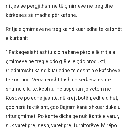
rritjes së përgjithshme të çmimeve në treg dhe
kërkesës së madhe për kafshë.
Rritja e çmimeve në treg ka ndikuar edhe te kafshët
e kurbanit
“ Fatkeqësisht ashtu siç na kanë përcjellë rritja e
çmimeve në treg e cdo gjëje, e çdo produkti,
rrjedhimisht ka ndikuar edhe te cështja e kafshëve
të kurbanit. Vecanërisht tash që kërkesa është
shumë e lartë, kështu, në aspektin jo vetëm në
Kosovë po edhe jashtë, në krejt botën, edhe dihet,
çdo herë faktikisht, çdo Bajram kanë shkuar duke u
rritur çmimet. Po është dicka që nuk është e varur,
nuk varet prej nesh, varet prej furnitorëve. Mirëpo