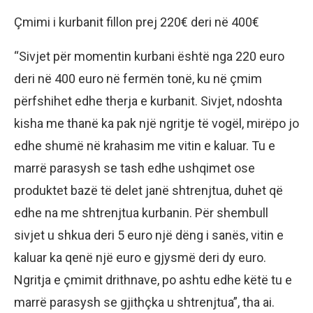
Çmimi i kurbanit fillon prej 220€ deri në 400€
“Sivjet për momentin kurbani është nga 220 euro
deri në 400 euro në fermën tonë, ku në çmim
përfshihet edhe therja e kurbanit. Sivjet, ndoshta
kisha me thanë ka pak një ngritje të vogël, mirëpo jo
edhe shumë në krahasim me vitin e kaluar. Tu e
marrë parasysh se tash edhe ushqimet ose
produktet bazë të delet janë shtrenjtua, duhet që
edhe na me shtrenjtua kurbanin. Për shembull
sivjet u shkua deri 5 euro një dëng i sanës, vitin e
kaluar ka qenë një euro e gjysmë deri dy euro.
Ngritja e çmimit drithnave, po ashtu edhe këtë tu e
marrë parasysh se gjithçka u shtrenjtua”, tha ai.