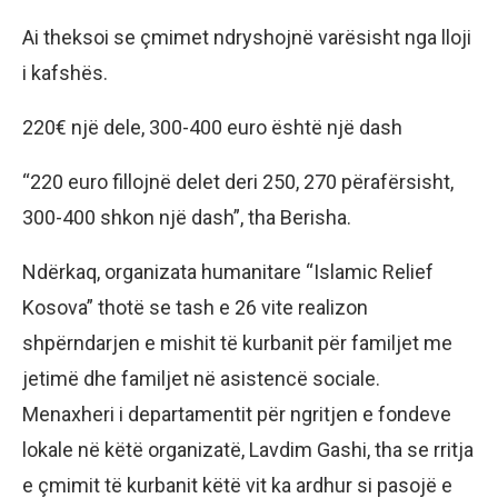
Ai theksoi se çmimet ndryshojnë varësisht nga lloji
i kafshës.
220€ një dele, 300-400 euro është një dash
“220 euro fillojnë delet deri 250, 270 përafërsisht,
300-400 shkon një dash”, tha Berisha.
Ndërkaq, organizata humanitare “Islamic Relief
Kosova” thotë se tash e 26 vite realizon
shpërndarjen e mishit të kurbanit për familjet me
jetimë dhe familjet në asistencë sociale.
Menaxheri i departamentit për ngritjen e fondeve
lokale në këtë organizatë, Lavdim Gashi, tha se rritja
e çmimit të kurbanit këtë vit ka ardhur si pasojë e