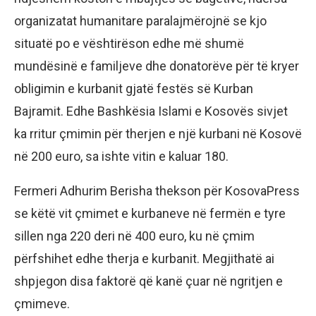
organizatat humanitare paralajmërojnë se kjo
situatë po e vështirëson edhe më shumë
mundësinë e familjeve dhe donatorëve për të kryer
obligimin e kurbanit gjatë festës së Kurban
Bajramit. Edhe Bashkësia Islami e Kosovës sivjet
ka rritur çmimin për therjen e një kurbani në Kosovë
në 200 euro, sa ishte vitin e kaluar 180.
Fermeri Adhurim Berisha thekson për KosovaPress
se këtë vit çmimet e kurbaneve në fermën e tyre
sillen nga 220 deri në 400 euro, ku në çmim
përfshihet edhe therja e kurbanit. Megjithatë ai
shpjegon disa faktorë që kanë çuar në ngritjen e
çmimeve.