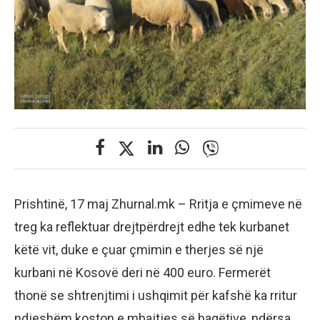
Prishtinë, 17 maj Zhurnal.mk – Rritja e çmimeve në
treg ka reflektuar drejtpërdrejt edhe tek kurbanet
këtë vit, duke e çuar çmimin e therjes së një
kurbani në Kosovë deri në 400 euro. Fermerët
thonë se shtrenjtimi i ushqimit për kafshë ka rritur
ndjeshëm koston e mbajtjes së bagëtive, ndërsa