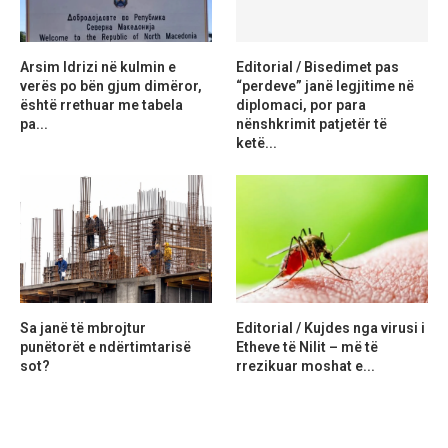
Arsim Idrizi në kulmin e
Editorial / Bisedimet pas
verës po bën gjum dimëror,
“perdeve” janë legjitime në
është rrethuar me tabela
diplomaci, por para
pa...
nënshkrimit patjetër të
ketë...
Sa janë të mbrojtur
Editorial / Kujdes nga virusi i
punëtorët e ndërtimtarisë
Etheve të Nilit – më të
sot?
rrezikuar moshat e...