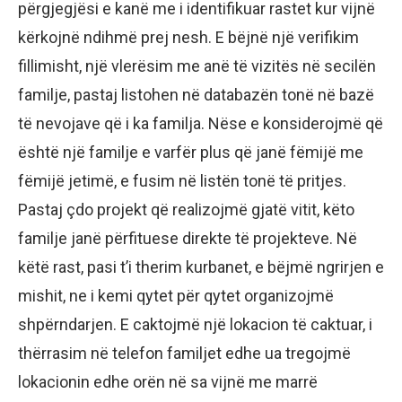
përgjegjësi e kanë me i identifikuar rastet kur vijnë
kërkojnë ndihmë prej nesh. E bëjnë një verifikim
fillimisht, një vlerësim me anë të vizitës në secilën
familje, pastaj listohen në databazën tonë në bazë
të nevojave që i ka familja. Nëse e konsiderojmë që
është një familje e varfër plus që janë fëmijë me
fëmijë jetimë, e fusim në listën tonë të pritjes.
Pastaj çdo projekt që realizojmë gjatë vitit, këto
familje janë përfituese direkte të projekteve. Në
këtë rast, pasi t’i therim kurbanet, e bëjmë ngrirjen e
mishit, ne i kemi qytet për qytet organizojmë
shpërndarjen. E caktojmë një lokacion të caktuar, i
thërrasim në telefon familjet edhe ua tregojmë
lokacionin edhe orën në sa vijnë me marrë