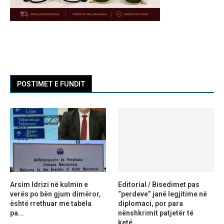
POSTIMET E FUNDIT
Arsim Idrizi në kulmin e
Editorial / Bisedimet pas
verës po bën gjum dimëror,
“perdeve” janë legjitime në
është rrethuar me tabela
diplomaci, por para
pa...
nënshkrimit patjetër të
ketë...