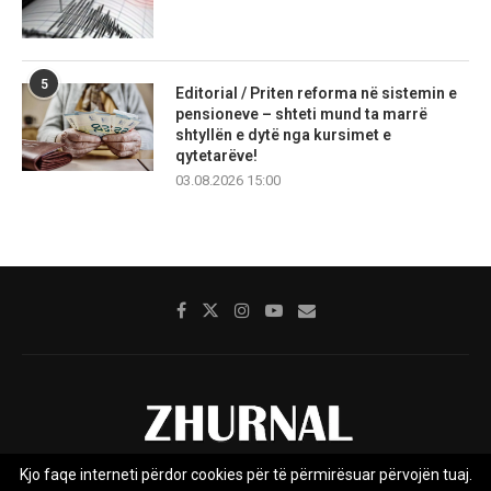
5
Editorial / Priten reforma në sistemin e
pensioneve – shteti mund ta marrë
shtyllën e dytë nga kursimet e
qytetarëve!
03.08.2026 15:00
Kjo faqe interneti përdor cookies për të përmirësuar përvojën tuaj.