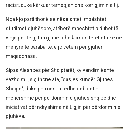
racist, duke kërkuar tërheqjen dhe korrigjimin e tij.
Nga kjo parti thonë se nëse shteti mbështet
studimet gjuhësore, atëherë mbështetja duhet të
vlejë për të gjitha gjuhët dhe komunitetet etnike në
mënyrë të barabartë, e jo vetëm për gjuhën
maqedonase.
Sipas Aleancës për Shqiptarët, ky vendim është
vazhdim i, siç thonë ata, “qasjes kundër Gjuhës
Shqipe”, duke përmendur edhe debatet e
mëhershme për përdorimin e gjuhës shqipe dhe
iniciativat për ndryshime në Ligjin për përdorimin e
gjuhëve.