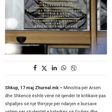
Shkup, 17 maj Zhurnal.mk –
Ministria për Arsim
dhe Shkencë është vënë në qendër të kritikave pas
shpalljes së një thirrjeje për ndarjen e bursave
vetëm për studentët e katedrës së Gjuhës dhe