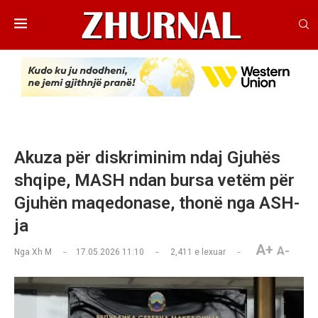
Akuza për diskriminim ndaj Gjuhës
shqipe, MASH ndan bursa vetëm për
Gjuhën maqedonase, thonë nga ASH-
ja
A+
A-
Nga
Xh M
17.05.2026 11:10
2,411
e lexuar