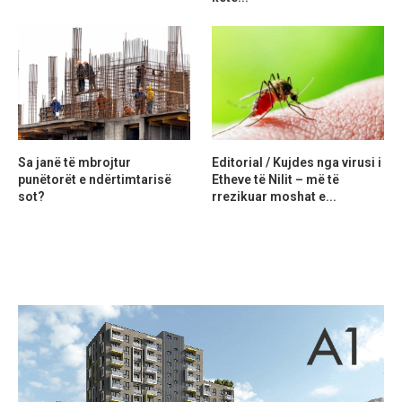
Sa janë të mbrojtur
Editorial / Kujdes nga virusi i
punëtorët e ndërtimtarisë
Etheve të Nilit – më të
sot?
rrezikuar moshat e...