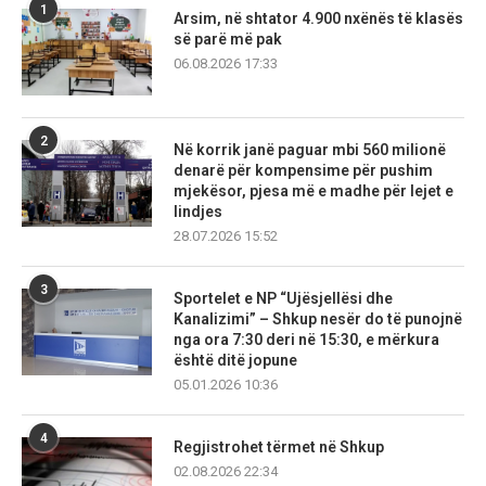
1
Arsim, në shtator 4.900 nxënës të klasës
së parë më pak
06.08.2026 17:33
2
Në korrik janë paguar mbi 560 milionë
denarë për kompensime për pushim
mjekësor, pjesa më e madhe për lejet e
lindjes
28.07.2026 15:52
3
Sportelet e NP “Ujësjellësi dhe
Kanalizimi” – Shkup nesër do të punojnë
nga ora 7:30 deri në 15:30, e mërkura
është ditë jopune
05.01.2026 10:36
4
Regjistrohet tërmet në Shkup
02.08.2026 22:34