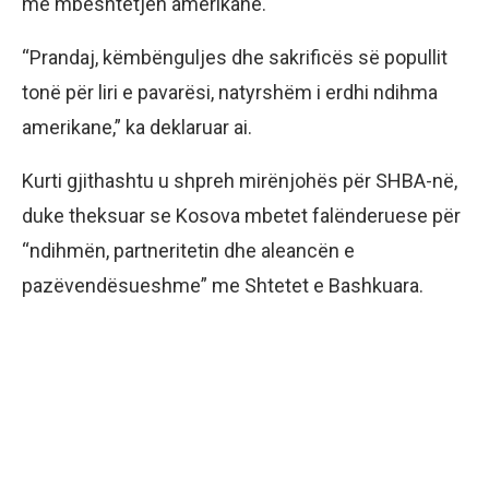
me mbështetjen amerikane.
“Prandaj, këmbënguljes dhe sakrificës së popullit
tonë për liri e pavarësi, natyrshëm i erdhi ndihma
amerikane,” ka deklaruar ai.
Kurti gjithashtu u shpreh mirënjohës për SHBA-në,
duke theksuar se Kosova mbetet falënderuese për
“ndihmën, partneritetin dhe aleancën e
pazëvendësueshme” me Shtetet e Bashkuara.