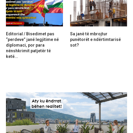
Editorial / Bisedimet pas
Sa janë të mbrojtur
“perdeve” janë legjitime në
punëtorët e ndërtimtarisë
diplomaci, por para
sot?
nënshkrimit patjetër të
ketë...