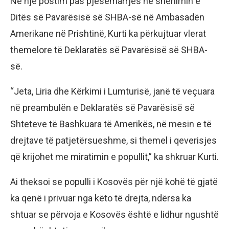
Në një postim pas pjesëmarrjes në shënimin e
Ditës së Pavarësisë së SHBA-së në Ambasadën
Amerikane në Prishtinë, Kurti ka përkujtuar vlerat
themelore të Deklaratës së Pavarësisë së SHBA-
së.
“Jeta, Liria dhe Kërkimi i Lumturisë, janë të veçuara
në preambulën e Deklaratës së Pavarësisë së
Shteteve të Bashkuara të Amerikës, në mesin e të
drejtave të patjetërsueshme, si themel i qeverisjes
që krijohet me miratimin e popullit,” ka shkruar Kurti.
Ai theksoi se populli i Kosovës për një kohë të gjatë
ka qenë i privuar nga këto të drejta, ndërsa ka
shtuar se përvoja e Kosovës është e lidhur ngushtë