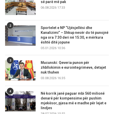
së parë më pak
06.08.2026 17:33
2
Sportelet e NP “Ujësjellësi dhe
Kanalizimi” – Shkup nesër do të punojnë
nga ora 7:30 deri në 15:30, e mërkura
është ditë jopune
05.01.2026 10:36
3
Mucunski: Qeveria punon për
zhbllokimin e eurointegrimeve, detajet
nuk thuhen
03.08.2026 16:35
4
Në korrik janë paguar mbi 560 milionë
denarë për kompensime për pushim
mjekësor, pjesa më e madhe për lejet e
lindjes
28.07.2026 15:52