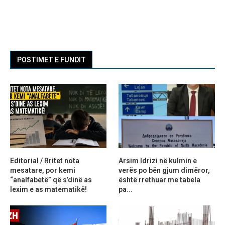
POSTIMET E FUNDIT
Editorial / Rritet nota
Arsim Idrizi në kulmin e
mesatare, por kemi
verës po bën gjum dimëror,
“analfabetë” që s’dinë as
është rrethuar me tabela
lexim e as matematikë!
pa...