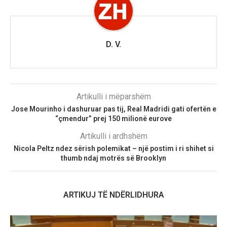
D. V.
Artikulli i mëparshëm
Jose Mourinho i dashuruar pas tij, Real Madridi gati ofertën e
“çmendur” prej 150 milionë eurove
Artikulli i ardhshëm
Nicola Peltz ndez sërish polemikat – një postim i ri shihet si
thumb ndaj motrës së Brooklyn
ARTIKUJ TË NDËRLIDHURA