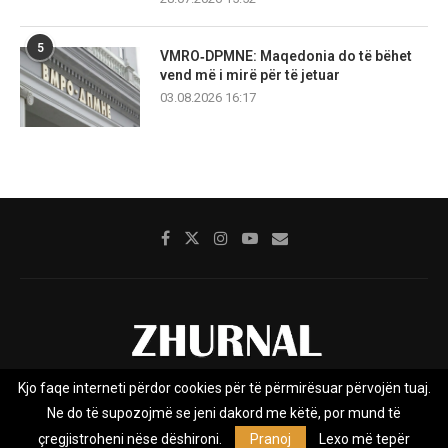
5
VMRO‑DPMNE: Maqedonia do të bëhet
vend më i mirë për të jetuar
03.08.2026 16:17
Kjo faqe interneti përdor cookies për të përmirësuar përvojën tuaj.
Rreth nesh
Impresumi
Marketing
Kontakt
Ne do të supozojmë se jeni dakord me këtë, por mund të
Privacy Policy
çregjistroheni nëse dëshironi.
Pranoj
Lexo më tepër