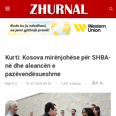
Kurti: Kosova mirënjohëse për SHBA-
në dhe aleancën e
pazëvendësueshme
A+
A-
Nga
D. V.
01.07.2026 09:32
1,201
e lexuar