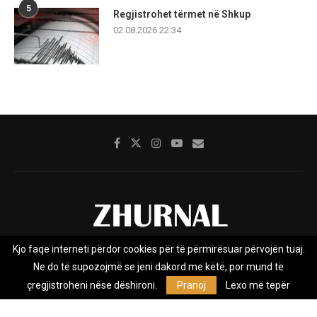
5
Regjistrohet tërmet në Shkup
02.08.2026 22:34
Kjo faqe interneti përdor cookies për të përmirësuar përvojën tuaj.
Rreth nesh
Impresumi
Marketing
Kontakt
Ne do të supozojmë se jeni dakord me këtë, por mund të
Privacy Policy
çregjistroheni nëse dëshironi.
Pranoj
Lexo më tepër
Zhurnal.mk është Agjenci e Lajmeve e pavarur, e themeluar në vitin
2009, që e mbulon Maqedoninë, Kosovën, Shqipërinë edhe lajmet