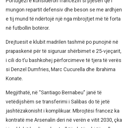
Portugezi e konsideron francezin si pjesën që i
mungon repartit defensiv dhe beson se me ardhjen
e tij mund të ndërtojë një nga mbrojtjet më të forta
në futbollin botëror.
Drejtuesit e klubit madrilen tashmë po punojnë në
prapaskenë për të siguruar shërbimet e 25-vjeçarit,
i cili do t’u bashkohej përforcimeve të tjera të verës
si Denzel Dumfries, Marc Cucurella dhe Ibrahima
Konate.
Megjithatë, në “Santiago Bernabeu” janë të
vetëdijshëm se transferimi i Salibas do të jetë
jashtëzakonisht i komplikuar. Mbrojtësi francez ka
kontratë me Arsenalin deri në verën e vitit 2030, çka