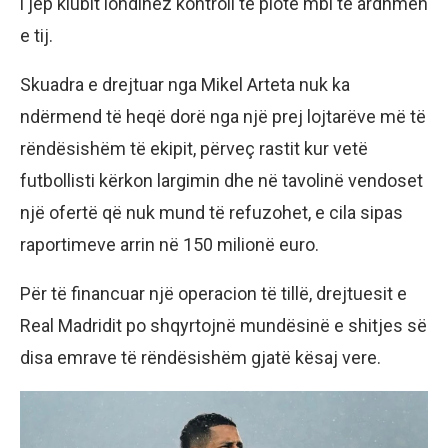
i jep klubit londinez kontroll të plotë mbi të ardhmen
e tij.
Skuadra e drejtuar nga Mikel Arteta nuk ka
ndërmend të heqë dorë nga një prej lojtarëve më të
rëndësishëm të ekipit, përveç rastit kur vetë
futbollisti kërkon largimin dhe në tavolinë vendoset
një ofertë që nuk mund të refuzohet, e cila sipas
raportimeve arrin në 150 milionë euro.
Për të financuar një operacion të tillë, drejtuesit e
Real Madridit po shqyrtojnë mundësinë e shitjes së
disa emrave të rëndësishëm gjatë kësaj vere.