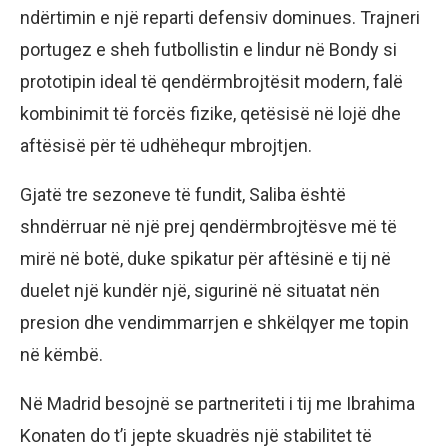
ndërtimin e një reparti defensiv dominues. Trajneri
portugez e sheh futbollistin e lindur në Bondy si
prototipin ideal të qendërmbrojtësit modern, falë
kombinimit të forcës fizike, qetësisë në lojë dhe
aftësisë për të udhëhequr mbrojtjen.
Gjatë tre sezoneve të fundit, Saliba është
shndërruar në një prej qendërmbrojtësve më të
mirë në botë, duke spikatur për aftësinë e tij në
duelet një kundër një, sigurinë në situatat nën
presion dhe vendimmarrjen e shkëlqyer me topin
në këmbë.
Në Madrid besojnë se partneriteti i tij me Ibrahima
Konaten do t’i jepte skuadrës një stabilitet të