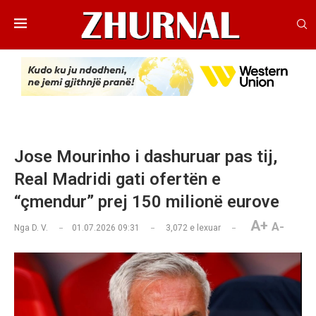
Jose Mourinho i dashuruar pas tij,
Real Madridi gati ofertën e
“çmendur” prej 150 milionë eurove
A+
A-
Nga
D. V.
01.07.2026 09:31
3,072
e lexuar