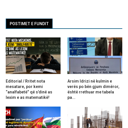
POSTIMET E FUNDIT
Editorial / Rritet nota
Arsim Idrizi në kulmin e
mesatare, por kemi
verës po bën gjum dimëror,
“analfabetë” që s’dinë as
është rrethuar me tabela
lexim e as matematikë!
pa...