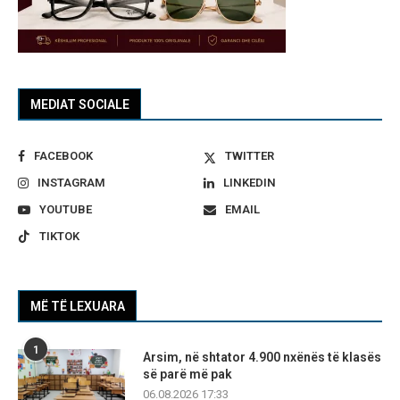
MEDIAT SOCIALE
FACEBOOK
TWITTER
INSTAGRAM
LINKEDIN
YOUTUBE
EMAIL
TIKTOK
MË TË LEXUARA
1
Arsim, në shtator 4.900 nxënës të klasës
së parë më pak
06.08.2026 17:33