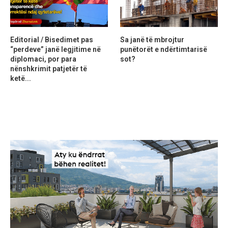
Editorial / Bisedimet pas
Sa janë të mbrojtur
“perdeve” janë legjitime në
punëtorët e ndërtimtarisë
diplomaci, por para
sot?
nënshkrimit patjetër të
ketë...