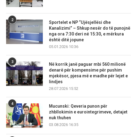
2
Sportelet e NP “Ujësjellësi dhe
Kanalizimi” – Shkup nesër do të punojnë
nga ora 7:30 deri në 15:30, e mërkura
është ditë jopune
05.01.2026 10:36
3
Në korrik janë paguar mbi 560 milionë
denarë për kompensime për pushim
mjekësor, pjesa më e madhe për lejet e
lindjes
28.07.2026 15:52
4
Mucunski: Qeveria punon për
zhbllokimin e eurointegrimeve, detajet
nuk thuhen
03.08.2026 16:35