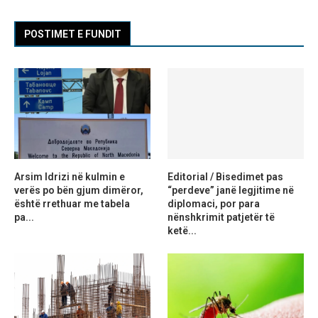
POSTIMET E FUNDIT
Arsim Idrizi në kulmin e
Editorial / Bisedimet pas
verës po bën gjum dimëror,
“perdeve” janë legjitime në
është rrethuar me tabela
diplomaci, por para
pa...
nënshkrimit patjetër të
ketë...