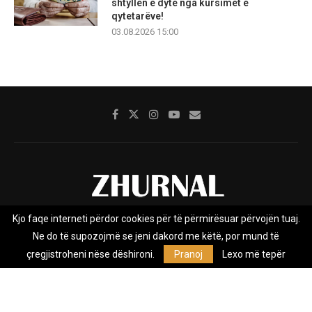
shtyllën e dytë nga kursimet e
qytetarëve!
03.08.2026 15:00
Kjo faqe interneti përdor cookies për të përmirësuar përvojën tuaj.
Rreth nesh
Impresumi
Marketing
Kontakt
Ne do të supozojmë se jeni dakord me këtë, por mund të
Privacy Policy
çregjistroheni nëse dëshironi.
Pranoj
Lexo më tepër
Zhurnal.mk është Agjenci e Lajmeve e pavarur, e themeluar në vitin
2009, që e mbulon Maqedoninë, Kosovën, Shqipërinë edhe lajmet
nga bota.