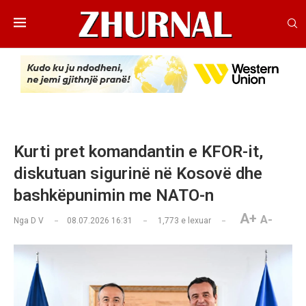
Kurti pret komandantin e KFOR-it,
diskutuan sigurinë në Kosovë dhe
bashkëpunimin me NATO-n
A+
A-
Nga
D V
08.07.2026 16:31
1,773
e lexuar