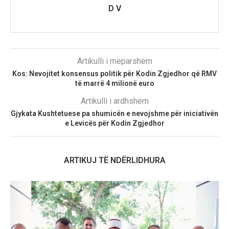
D V
Artikulli i mëparshëm
Kos: Nevojitet konsensus politik për Kodin Zgjedhor që RMV
të marrë 4 milionë euro
Artikulli i ardhshëm
Gjykata Kushtetuese pa shumicën e nevojshme për iniciativën
e Levicës për Kodin Zgjedhor
ARTIKUJ TË NDËRLIDHURA