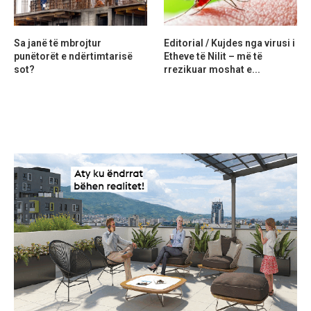
Sa janë të mbrojtur
Editorial / Kujdes nga virusi i
punëtorët e ndërtimtarisë
Etheve të Nilit – më të
sot?
rrezikuar moshat e...