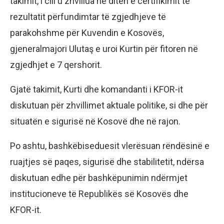
takimit, i cili u zhvillua në ditën e certifikimit të
rezultatit përfundimtar të zgjedhjeve të
parakohshme për Kuvendin e Kosovës,
gjeneralmajori Ulutaş e uroi Kurtin për fitoren në
zgjedhjet e 7 qershorit.
Gjatë takimit, Kurti dhe komandanti i KFOR-it
diskutuan për zhvillimet aktuale politike, si dhe për
situatën e sigurisë në Kosovë dhe në rajon.
Po ashtu, bashkëbiseduesit vlerësuan rëndësinë e
ruajtjes së paqes, sigurisë dhe stabilitetit, ndërsa
diskutuan edhe për bashkëpunimin ndërmjet
institucioneve të Republikës së Kosovës dhe
KFOR-it.