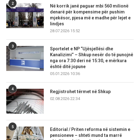
2
Në korrik janë paguar mbi 560 milionë
denarë për kompensime për pushim
mjekësor, pjesa më e madhe për lejet e
lindjes
28.07.2026 15:52
3
Sportelet e NP “Ujësjellësi dhe
Kanalizimi” – Shkup nesër do të punojnë
nga ora 7:30 deri në 15:30, e mërkura
është ditë jopune
05.01.2026 10:36
4
Regjistrohet tërmet në Shkup
02.08.2026 22:34
5
Editorial / Priten reforma në sistemin e
pensioneve – shteti mund ta marrë