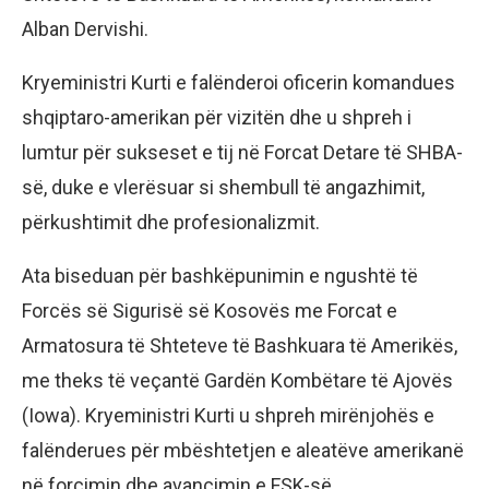
Alban Dervishi.
Kryeministri Kurti e falënderoi oficerin komandues
shqiptaro-amerikan për vizitën dhe u shpreh i
lumtur për sukseset e tij në Forcat Detare të SHBA-
së, duke e vlerësuar si shembull të angazhimit,
përkushtimit dhe profesionalizmit.
Ata biseduan për bashkëpunimin e ngushtë të
Forcës së Sigurisë së Kosovës me Forcat e
Armatosura të Shteteve të Bashkuara të Amerikës,
me theks të veçantë Gardën Kombëtare të Ajovës
(Iowa). Kryeministri Kurti u shpreh mirënjohës e
falënderues për mbështetjen e aleatëve amerikanë
në forcimin dhe avancimin e FSK-së.