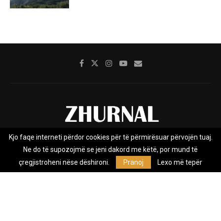
Kjo faqe interneti përdor cookies për të përmirësuar përvojën tuaj.
Rreth nesh
Impresumi
Marketing
Kontakt
Ne do të supozojmë se jeni dakord me këtë, por mund të
Privacy Policy
çregjistroheni nëse dëshironi.
Pranoj
Lexo më tepër
Zhurnal.mk është Agjenci e Lajmeve e pavarur, e themeluar në vitin
2009, që e mbulon Maqedoninë, Kosovën, Shqipërinë edhe lajmet
nga bota.
@2026 - All Right Reserved. Designed and Developed by
Anet.Com.Mk