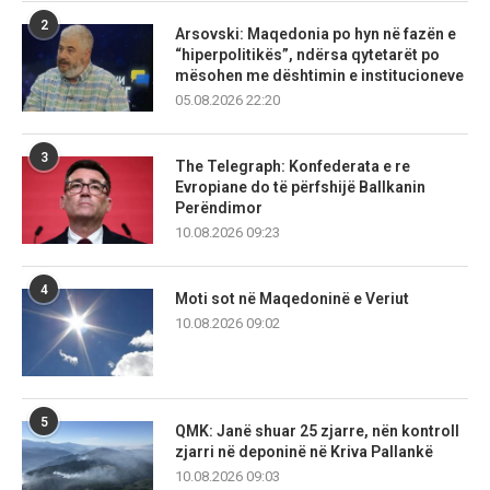
2
Arsovski: Maqedonia po hyn në fazën e
“hiperpolitikës”, ndërsa qytetarët po
mësohen me dështimin e institucioneve
05.08.2026 22:20
3
The Telegraph: Konfederata e re
Evropiane do të përfshijë Ballkanin
Perëndimor
10.08.2026 09:23
4
Moti sot në Maqedoninë e Veriut
10.08.2026 09:02
5
QMK: Janë shuar 25 zjarre, nën kontroll
zjarri në deponinë në Kriva Pallankë
10.08.2026 09:03