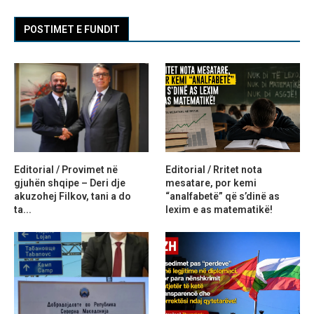
POSTIMET E FUNDIT
Editorial / Provimet në
Editorial / Rritet nota
gjuhën shqipe – Deri dje
mesatare, por kemi
akuzohej Filkov, tani a do
“analfabetë” që s’dinë as
ta...
lexim e as matematikë!