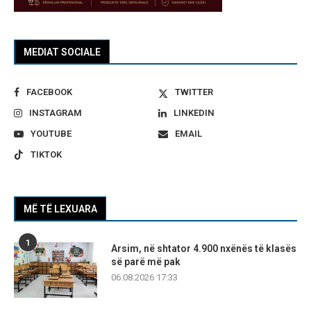
MEDIAT SOCIALE
FACEBOOK
TWITTER
INSTAGRAM
LINKEDIN
YOUTUBE
EMAIL
TIKTOK
MË TË LEXUARA
1
Arsim, në shtator 4.900 nxënës të klasës
së parë më pak
06.08.2026 17:33