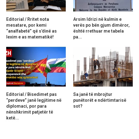
Editorial / Rritet nota
Arsim Idrizi në kulmin e
mesatare, por kemi
verës po bën gjum dimëror,
“analfabetë” që s’dinë as
është rrethuar me tabela
lexim e as matematikë!
pa...
Editorial / Bisedimet pas
Sa janë të mbrojtur
“perdeve” janë legjitime në
punëtorët e ndërtimtarisë
diplomaci, por para
sot?
nënshkrimit patjetër të
ketë...