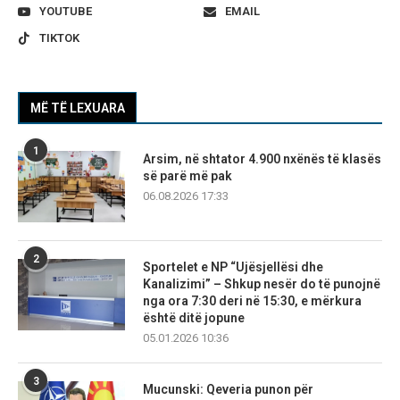
YOUTUBE
EMAIL
TIKTOK
MË TË LEXUARA
1
Arsim, në shtator 4.900 nxënës të klasës
së parë më pak
06.08.2026 17:33
2
Sportelet e NP “Ujësjellësi dhe
Kanalizimi” – Shkup nesër do të punojnë
nga ora 7:30 deri në 15:30, e mërkura
është ditë jopune
05.01.2026 10:36
3
Mucunski: Qeveria punon për