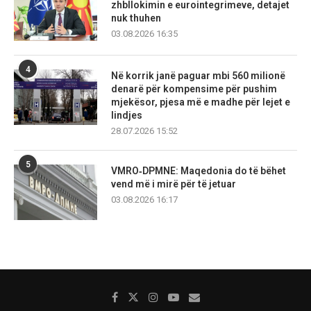
zhbllokimin e eurointegrimeve, detajet
nuk thuhen
03.08.2026 16:35
4
Në korrik janë paguar mbi 560 milionë
denarë për kompensime për pushim
mjekësor, pjesa më e madhe për lejet e
lindjes
28.07.2026 15:52
5
VMRO‑DPMNE: Maqedonia do të bëhet
vend më i mirë për të jetuar
03.08.2026 16:17