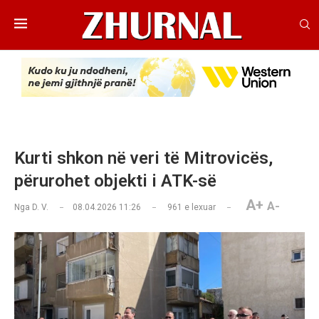
​Kurti shkon në veri të Mitrovicës,
përurohet objekti i ATK-së
A+
A-
Nga
D. V.
08.04.2026 11:26
961
e lexuar