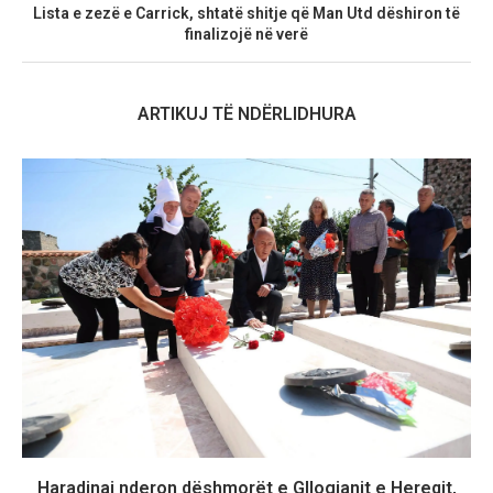
Lista e zezë e Carrick, shtatë shitje që Man Utd dëshiron të
finalizojë në verë
ARTIKUJ TË NDËRLIDHURA
Haradinaj nderon dëshmorët e Gllogjanit e Hereqit,