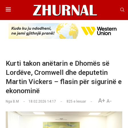
Kurti takon anëtarin e Dhomës së
Lordëve, Cromwell dhe deputetin
Martin Vickers – flasin për sigurinë e
ekonominë
A+
A-
Nga
B.M
18.02.2026 14:17
825
e lexuar