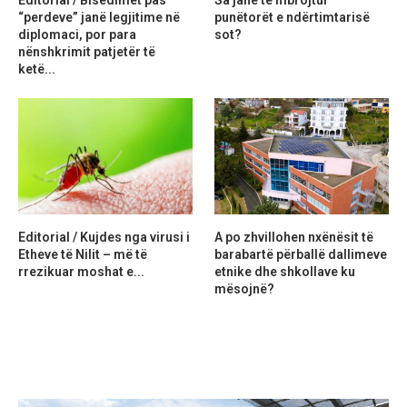
Editorial / Bisedimet pas
Sa janë të mbrojtur
“perdeve” janë legjitime në
punëtorët e ndërtimtarisë
diplomaci, por para
sot?
nënshkrimit patjetër të
ketë...
Editorial / Kujdes nga virusi i
A po zhvillohen nxënësit të
Etheve të Nilit – më të
barabartë përballë dallimeve
rrezikuar moshat e...
etnike dhe shkollave ku
mësojnë?