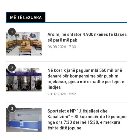
MË TË LEXUARA
1
Arsim, në shtator 4.900 nxënës të klasës
së parë më pak
06.08.2026 17:33
2
Në korrik janë paguar mbi 560 milionë
denarë për kompensime për pushim
mjekësor, pjesa më e madhe për lejet e
lindjes
28.07.2026 15:52
3
Sportelet e NP “Ujësjellësi dhe
Kanalizimi” – Shkup nesër do të punojnë
nga ora 7:30 deri në 15:30, e mërkura
është ditë jopune