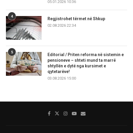
05.01.2026 10:36
4
Regjistrohet tërmet në Shkup
02.08.2026 22:34
5
Editorial / Priten reforma në sistemin e
pensioneve – shteti mund ta marrë
shtyllën e dytë nga kursimet e
qytetarëve!
03.08.2026 15:00