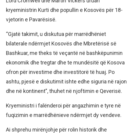
Lord Cromwell dhe Martin Vickers uruan
kryeministrin Kurti dhe popullin e Kosovës për 18-
vjetorin e Pavarësisë.
“Gjatë takimit, u diskutua për marrëdhëniet
bilaterale ndërmjet Kosovës dhe Mbretërisë së
Bashkuar, me theks të veçantë në bashkëpunimin
ekonomik dhe tregtar dhe te mundësitë që Kosova
ofron për investime dhe investitorë të huaj. Po
ashtu, pjesë e diskutimit ishte edhe siguria në rajon
dhe në kontinent”, thuhet në njoftimin e Qeverisë.
Kryeministri i falënderoi për angazhimin e tyre në
fuqizimin e marrëdhënieve ndërmjet dy vendeve.
Ai shprehu mirënjohje për rolin historik dhe