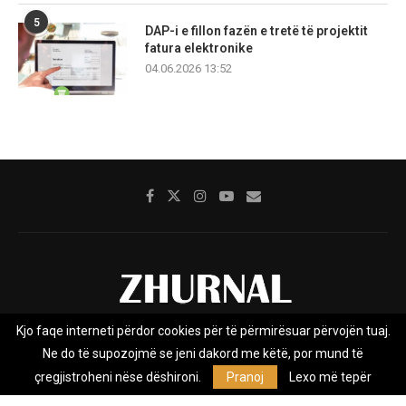
5
DAP-i e fillon fazën e tretë të projektit
fatura elektronike
04.06.2026 13:52
Kjo faqe interneti përdor cookies për të përmirësuar përvojën tuaj.
Rreth nesh
Impresumi
Marketing
Kontakt
Ne do të supozojmë se jeni dakord me këtë, por mund të
Privacy Policy
çregjistroheni nëse dëshironi.
Pranoj
Lexo më tepër
Zhurnal.mk është Agjenci e Lajmeve e pavarur, e themeluar në vitin