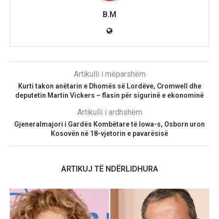
B.M
Artikulli i mëparshëm
Kurti takon anëtarin e Dhomës së Lordëve, Cromwell dhe
deputetin Martin Vickers – flasin për sigurinë e ekonominë
Artikulli i ardhshëm
Gjeneralmajori i Gardës Kombëtare të Iowa-s, Osborn uron
Kosovën në 18-vjetorin e pavarësisë
ARTIKUJ TË NDËRLIDHURA