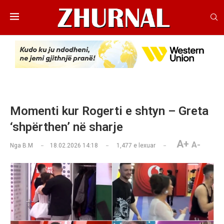
Momenti kur Rogerti e shtyn – Greta
‘shpërthen’ në sharje
A+
A-
Nga
B.M
18.02.2026 14:18
1,477
e lexuar