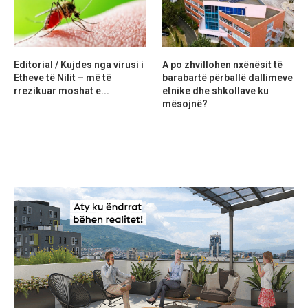
Editorial / Kujdes nga virusi i
A po zhvillohen nxënësit të
Etheve të Nilit – më të
barabartë përballë dallimeve
rrezikuar moshat e...
etnike dhe shkollave ku
mësojnë?