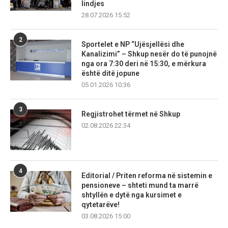
lindjes
28.07.2026 15:52
2
Sportelet e NP “Ujësjellësi dhe
Kanalizimi” – Shkup nesër do të punojnë
nga ora 7:30 deri në 15:30, e mërkura
është ditë jopune
05.01.2026 10:36
3
Regjistrohet tërmet në Shkup
02.08.2026 22:34
4
Editorial / Priten reforma në sistemin e
pensioneve – shteti mund ta marrë
shtyllën e dytë nga kursimet e
qytetarëve!
03.08.2026 15:00