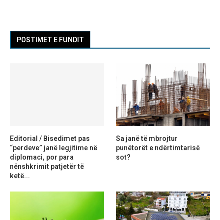
POSTIMET E FUNDIT
Editorial / Bisedimet pas
Sa janë të mbrojtur
“perdeve” janë legjitime në
punëtorët e ndërtimtarisë
diplomaci, por para
sot?
nënshkrimit patjetër të
ketë...