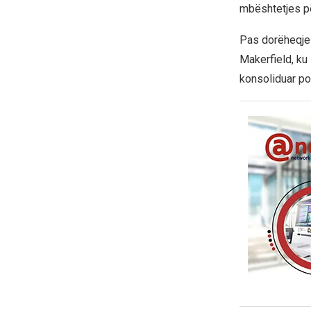
mbështetjes pë
Pas dorëheqjes
Makerfield, ku
konsoliduar poz