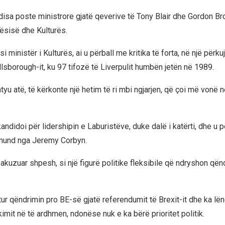
disa poste ministrore gjatë qeverive të Tony Blair dhe Gordon Br
ësisë dhe Kulturës.
si ministër i Kulturës, ai u përball me kritika të forta, në një përk
llsborough-it, ku 97 tifozë të Liverpulit humbën jetën në 1989.
yu atë, të kërkonte një hetim të ri mbi ngjarjen, që çoi më vonë n
andidoi për lidershipin e Laburistëve, duke dalë i katërti, dhe u 
 mund nga Jeremy Corbyn.
 akuzuar shpesh, si një figurë politike fleksibile që ndryshon që
ur qëndrimin pro BE-së gjatë referendumit të Brexit-it dhe ka lën
imit në të ardhmen, ndonëse nuk e ka bërë prioritet politik.