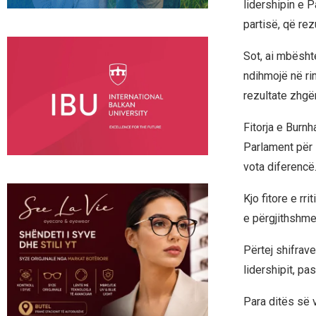
lidershipin e P
partisë, që re
Sot, ai mbësht
ndihmojë në ri
rezultate zhgë
Fitorja e Burn
Parlament për 
vota diferencë
Kjo fitore e rr
e përgjithshme 
Përtej shifrave
lidershipit, pa
Para ditës së 