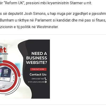
r “Reform UK”, presioni mbi kryeministrin Starmer u rrit.
 së deputetit Josh Simons, u hap rruga për zgjedhjet e pjessh
 Burnham u rikthye në Parlament si kandidat dhe më pas si fitues
icionin e tij politik në Westminster.