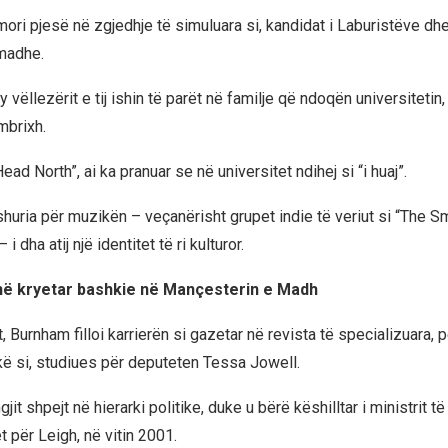
mori pjesë në zgjedhje të simuluara si, kandidat i Laburistëve dhe
madhe.
vëllezërit e tij ishin të parët në familje që ndoqën universitetin, 
mbrixh.
“Head North”, ai ka pranuar se në universitet ndihej si “i huaj”.
shuria për muzikën – veçanërisht grupet indie të veriut si “The S
 dha atij një identitet të ri kulturor.
në kryetar bashkie në Mançesterin e Madh
 Burnham filloi karrierën si gazetar në revista të specializuara, 
ikë si, studiues për deputeten Tessa Jowell.
gjit shpejt në hierarki politike, duke u bërë këshilltar i ministrit t
 për Leigh, në vitin 2001.