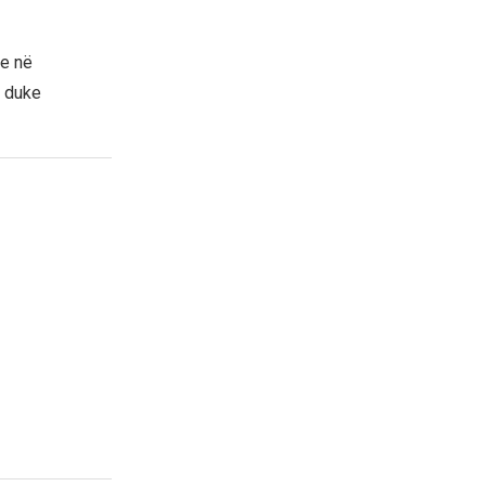
me në
, duke