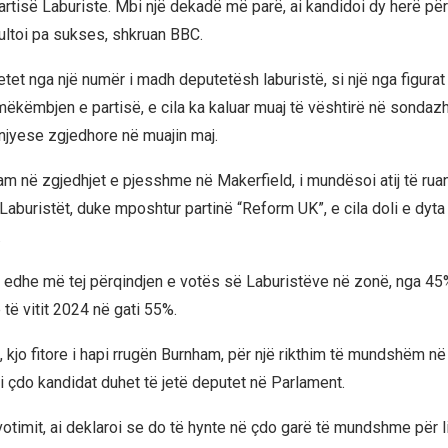
artisë Laburiste. Mbi një dekadë më parë, ai kandidoi dy herë për
zultoi pa sukses, shkruan BBC.
etet nga një numër i madh deputetësh laburistë, si një nga figura
mëkëmbjen e partisë, e cila ka kaluar muaj të vështirë në sondaz
njyese zgjedhore në muajin maj.
ham në zgjedhjet e pjesshme në Makerfield, i mundësoi atij të rua
Laburistët, duke mposhtur partinë “Reform UK”, e cila doli e dyt
.
iti edhe më tej përqindjen e votës së Laburistëve në zonë, nga 45
të vitit 2024 në gati 55%.
, kjo fitore i hapi rrugën Burnham, për një rikthim të mundshëm në
si çdo kandidat duhet të jetë deputet në Parlament.
votimit, ai deklaroi se do të hynte në çdo garë të mundshme për l