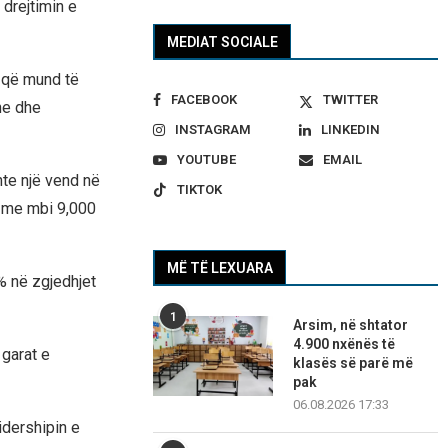
 drejtimin e
MEDIAT SOCIALE
t që mund të
FACEBOOK
TWITTER
he dhe
INSTAGRAM
LINKEDIN
YOUTUBE
EMAIL
nte një vend në
TIKTOK
a me mbi 9,000
MË TË LEXUARA
% në zgjedhjet
1
Arsim, në shtator
4.900 nxënës të
 garat e
klasës së parë më
pak
06.08.2026 17:33
idershipin e