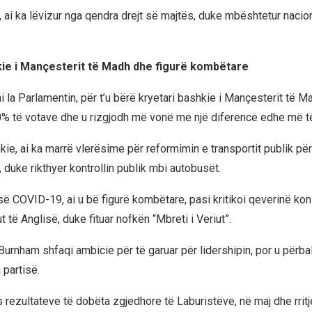
 ai ka lëvizur nga qendra drejt së majtës, duke mbështetur naciona
ie i Mançesterit të Madh dhe figurë kombëtare
i la Parlamentin, për t’u bërë kryetari bashkie i Mançesterit të M
0% të votave dhe u rizgjodh më vonë me një diferencë edhe më 
kie, ai ka marrë vlerësime për reformimin e transportit publik pë
duke rikthyer kontrollin publik mbi autobusët.
ë COVID-19, ai u bë figurë kombëtare, pasi kritikoi qeverinë ko
ut të Anglisë, duke fituar nofkën “Mbreti i Veriut”.
 Burnham shfaqi ambicie për të garuar për lidershipin, por u përb
 partisë.
s rezultateve të dobëta zgjedhore të Laburistëve, në maj dhe rrit