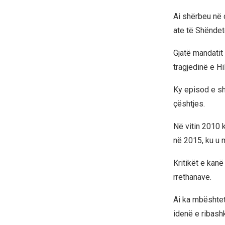
Ai shërbeu në 
ate të Shëndet
Gjatë mandatit 
tragjedinë e Hi
Ky episod e sht
çështjes.
Në vitin 2010 k
në 2015, ku u
Kritikët e kanë
rrethanave.
Ai ka mbështet
idenë e ribashk