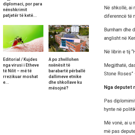
diplomaci, por para
Në shkollë, ai 
nënshkrimit
patjetër të ketë...
diferenncë të 
Burnham dhe dy 
anglisht në Ke
Në librin e tij 
Editorial / Kujdes
A po zhvillohen
Megjithatë, da
nga virusi i Etheve
nxënësit të
të Nilit – më të
barabartë përballë
Stone Roses” – i
rrezikuar moshat
dallimeve etnike
e...
dhe shkollave ku
Nga deputet 
mësojnë?
Pas diplomimit,
hynte në polit
Më vonë, ai u n
më pas deputet