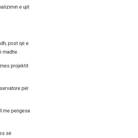
lizimin e ujit
adh, post që e
të madhe.
rmes projektit
nservatore për
all me pengesa
jes së