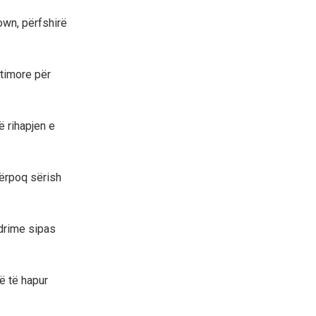
own, përfshirë
ujtimore për
ë rihapjen e
përpoq sërish
ndrime sipas
ë të hapur