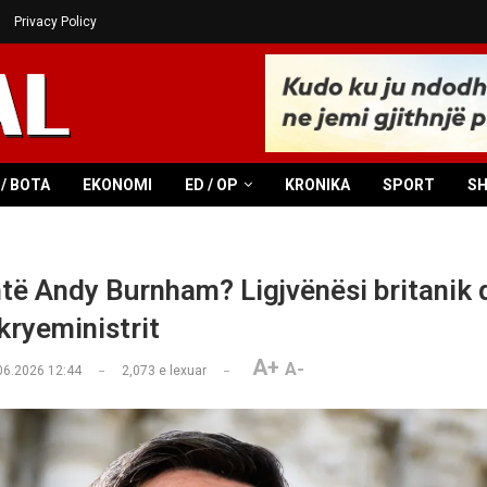
Privacy Policy
/ BOTA
EKONOMI
ED / OP
KRONIKA
SPORT
S
të Andy Burnham? Ligjvënësi britanik 
kryeministrit
A+
A-
06.2026 12:44
2,073
e lexuar