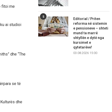
 fitoi me
5
Editorial / Priten
reforma në sistemin
ku ai studioi
e pensioneve – shteti
mund ta marrë
shtyllën e dytë nga
kursimet e
qytetarëve!
03.08.2026 15:00
miths” dhe “The
përpara se të
ë Kulturës dhe