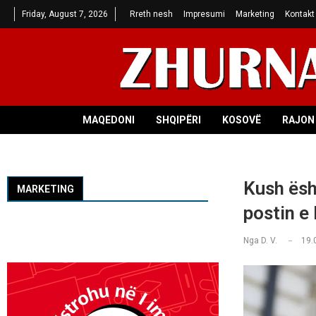
Friday, August 7, 2026
Rreth nesh
Impresumi
Marketing
Kontakt
MAQEDONI
SHQIPËRI
KOSOVË
RAJON 
Kush ësh
MARKETING
postin e 
Nga
D. V.
19.