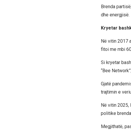
Brenda partisë,
dhe energjisë.
Kryetar bashk
Në vitin 2017 a
fitoi me mbi 6
Si kryetar bash
“Bee Network”, 
Gjatë pandemis
trajtimin e veri
Në vitin 2025,
politike brenda
Megjithatë, pa