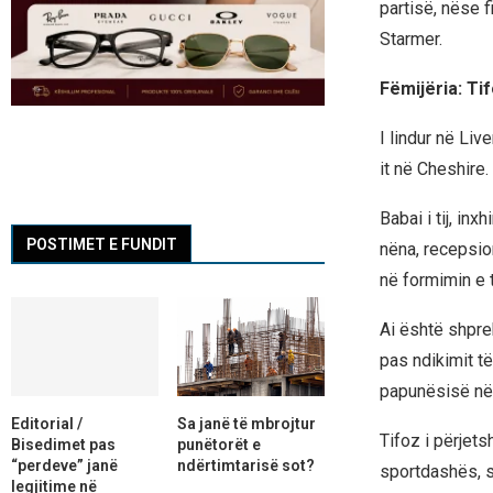
partisë, nëse f
Starmer.
Fëmijëria: Ti
I lindur në Liv
it në Cheshire.
Babai i tij, i
POSTIMET E FUNDIT
nëna, recepsio
në formimin e ti
Ai është shpre
pas ndikimit t
papunësisë në 
Editorial /
Sa janë të mbrojtur
Tifoz i përjet
Bisedimet pas
punëtorët e
“perdeve” janë
ndërtimtarisë sot?
sportdashës, si
legjitime në