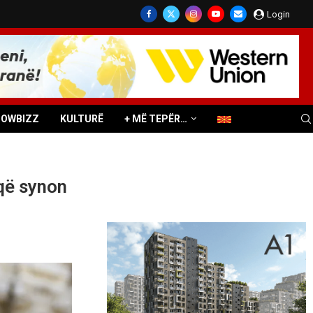
Login
HOWBIZZ
KULTURË
+ MË TEPËR…
që synon