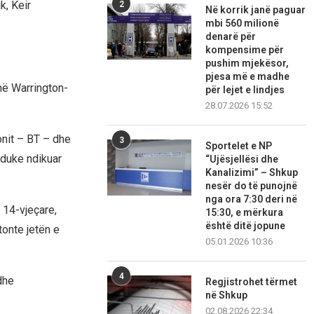
k, Keir
2
Në korrik janë paguar
mbi 560 milionë
denarë për
kompensime për
pushim mjekësor,
pjesa më e madhe
anë Warrington-
për lejet e lindjes
28.07.2026 15:52
onit – BT – dhe
3
Sportelet e NP
 duke ndikuar
“Ujësjellësi dhe
Kanalizimi” – Shkup
nesër do të punojnë
nga ora 7:30 deri në
 14-vjeçare,
15:30, e mërkura
është ditë jopune
tonte jetën e
05.01.2026 10:36
4
dhe
Regjistrohet tërmet
në Shkup
02.08.2026 22:34