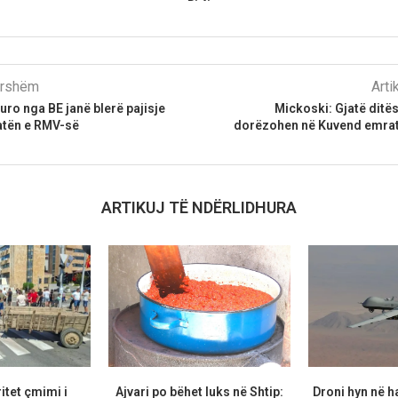
parshëm
Arti
uro nga BE janë blerë pajisje
Mickoski: Gjatë ditë
atën e RMV-së
dorëzohen në Kuvend emrat 
ARTIKUJ TË NDËRLIDHURA
ritet çmimi i
Ajvari po bëhet luks në Shtip:
Droni hyn në h