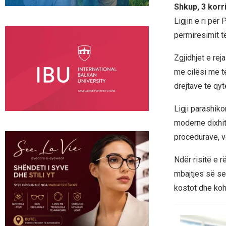
Shkup, 3 korr
Ligjin e ri për
përmirësimit t
Zgjidhjet e rej
me cilësi më të
drejtave të qy
Ligji parashiko
moderne dixhit
procedurave, v
Ndër risitë e 
mbajtjes së se
kostot dhe koh