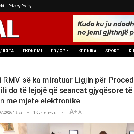
akt
Privacy Policy
/ BOTA
EKONOMI
ED / OP
KRONIKA
SPORT
S
i RMV-së ka miratuar Ligjin për Proce
 cili do të lejojë që seancat gjyqësore të
en me mjete elektronike
A+
A-
07.2026 13:52
1,604
e lexuar