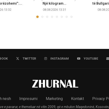
orëzohemi”:...
Një kilogram...
të Bullgari
26 13:32
08.08.2026 13:31
08.08.2
BOOK
TWITTER
INSTAGRAM
YOUTUBE
h nesh
Impresumi
Marketing
Kontakt
Privacy P
ve e pavarur, e themeluar në vitin 2009, që e mbulon Maqedoninë, Kosovën,