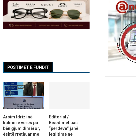
POSTIMET E FUNDIT
Arsim Idrizi në
Editorial /
kulmin e verës po
Bisedimet pas
bën gjum dimëror,
“perdeve” janë
është rrethuar me
legjitime në