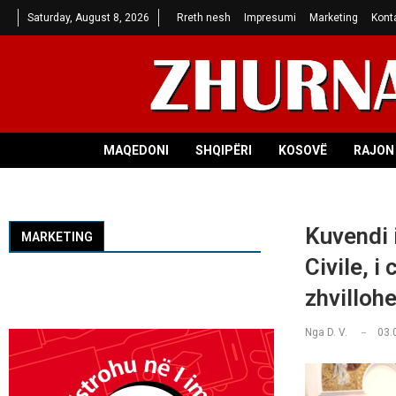
Saturday, August 8, 2026
Rreth nesh
Impresumi
Marketing
Kont
MAQEDONI
SHQIPËRI
KOSOVË
RAJON 
Kuvendi 
MARKETING
Civile, i
zhvilloh
Nga
D. V.
03.