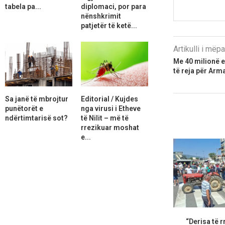
tabela pa...
diplomaci, por para
nënshkrimit
patjetër të ketë...
Artikulli i më
Me 40 milionë e
të reja për Arm
Sa janë të mbrojtur
Editorial / Kujdes
punëtorët e
nga virusi i Etheve
ndërtimtarisë sot?
të Nilit – më të
rrezikuar moshat
e...
“Derisa të r