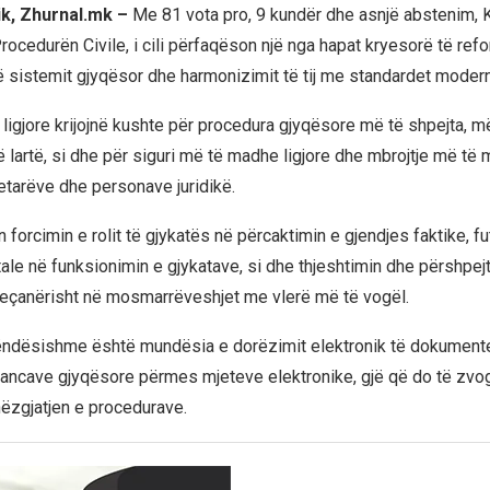
ik, Zhurnal.mk –
Me 81 vota pro, 9 kundër dhe asnjë abstenim, K
 Procedurën Civile, i cili përfaqëson një nga hapat kryesorë të ref
ë sistemit gjyqësor dhe harmonizimit të tij me standardet moder
a ligjore krijojnë kushte për procedura gjyqësore më të shpejta, 
 lartë, si dhe për siguri më të madhe ligjore dhe mbrojtje më të m
tetarëve dhe personave juridikë.
n forcimin e rolit të gjykatës në përcaktimin e gjendjes faktike, f
ale në funksionimin e gjykatave, si dhe thjeshtimin dhe përshpej
eçanërisht në mosmarrëveshjet me vlerë më të vogël.
rëndësishme është mundësia e dorëzimit elektronik të dokumen
ancave gjyqësore përmes mjeteve elektronike, gjë që do të zvog
ëzgjatjen e procedurave.