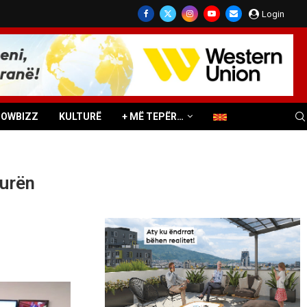
Login
HOWBIZZ
KULTURË
+ MË TEPËR…
durën