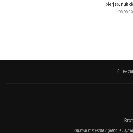
blerjes, nuk d
08.08.20
FACE
Rret
Zhurnal.mk është Agjenci e Lajme