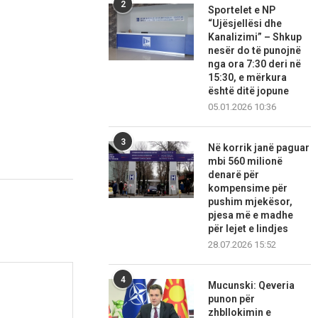
2
Sportelet e NP
“Ujësjellësi dhe
Kanalizimi” – Shkup
nesër do të punojnë
nga ora 7:30 deri në
15:30, e mërkura
është ditë jopune
05.01.2026 10:36
3
Në korrik janë paguar
mbi 560 milionë
denarë për
kompensime për
pushim mjekësor,
pjesa më e madhe
për lejet e lindjes
28.07.2026 15:52
4
Mucunski: Qeveria
punon për
zhbllokimin e