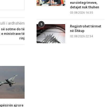
eurointegrimeve,
detajet nuk thuhen
03.08.2026 16:35
kulli i ardhshëm
5
Regjistrohet tërmet
s së sotme do të
në Shkup
e ministrave të
02.08.2026 22:34
rinj
apësirën ajrore
Në Shqipëri digjet një furgon
25 vjet nga su