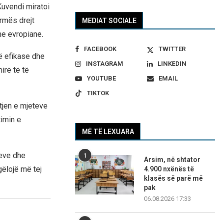
uvendi miratoi
ormës drejt
MEDIAT SOCIALE
ne evropiane.
FACEBOOK
TWITTER
më efikase dhe
INSTAGRAM
LINKEDIN
irë të të
YOUTUBE
EMAIL
TIKTOK
utjen e mjeteve
timin e
MË TË LEXUARA
teve dhe
1
Arsim, në shtator
ëlojë më tej
4.900 nxënës të
klasës së parë më
pak
06.08.2026 17:33