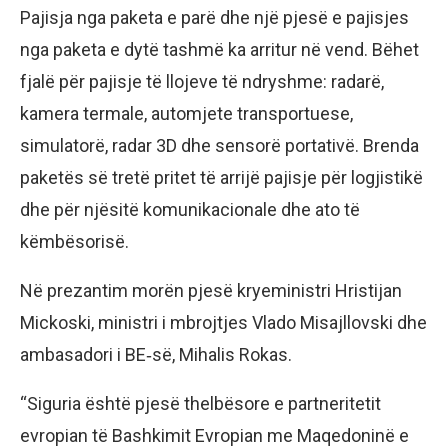
Pajisja nga paketa e parë dhe një pjesë e pajisjes
nga paketa e dytë tashmë ka arritur në vend. Bëhet
fjalë për pajisje të llojeve të ndryshme: radarë,
kamera termale, automjete transportuese,
simulatorë, radar 3D dhe sensorë portativë. Brenda
paketës së tretë pritet të arrijë pajisje për logjistikë
dhe për njësitë komunikacionale dhe ato të
këmbësorisë.
Në prezantim morën pjesë kryeministri Hristijan
Mickoski, ministri i mbrojtjes Vlado Misajllovski dhe
ambasadori i BE‑së, Mihalis Rokas.
“Siguria është pjesë thelbësore e partneritetit
evropian të Bashkimit Evropian me Maqedoninë e