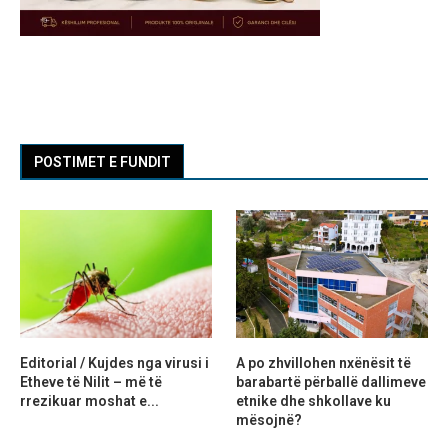
POSTIMET E FUNDIT
Editorial / Kujdes nga virusi i
A po zhvillohen nxënësit të
Etheve të Nilit – më të
barabartë përballë dallimeve
rrezikuar moshat e...
etnike dhe shkollave ku
mësojnë?