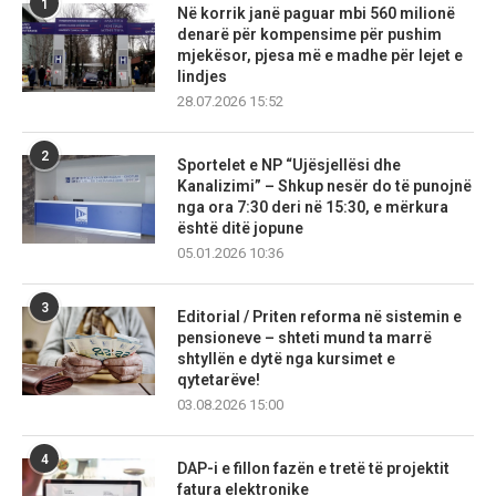
1
Në korrik janë paguar mbi 560 milionë
denarë për kompensime për pushim
mjekësor, pjesa më e madhe për lejet e
lindjes
28.07.2026 15:52
2
Sportelet e NP “Ujësjellësi dhe
Kanalizimi” – Shkup nesër do të punojnë
nga ora 7:30 deri në 15:30, e mërkura
është ditë jopune
05.01.2026 10:36
3
Editorial / Priten reforma në sistemin e
pensioneve – shteti mund ta marrë
shtyllën e dytë nga kursimet e
qytetarëve!
03.08.2026 15:00
4
DAP-i e fillon fazën e tretë të projektit
fatura elektronike