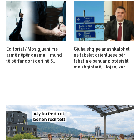
Editorial / Mos gjuani me
Gjuha shqipe anashkalohet
armë nëpër dasma – mund
në tabelat orientuese për
të përfundoni deri në 5...
fshatin e banuar plotësisht
me shqiptarë, Llojan, kur...