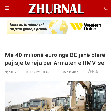
Me 40 milionë euro nga BE janë blerë
pajisje të reja për Armatën e RMV-së
A+
A-
Nga
D. V.
03.07.2026 13:46
1,595
e lexuar