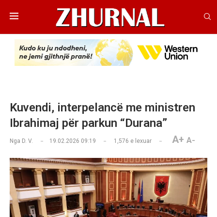
Kuvendi, interpelancë me ministren
Ibrahimaj për parkun “Durana”
A+
A-
Nga
D. V.
19.02.2026 09:19
1,576
e lexuar