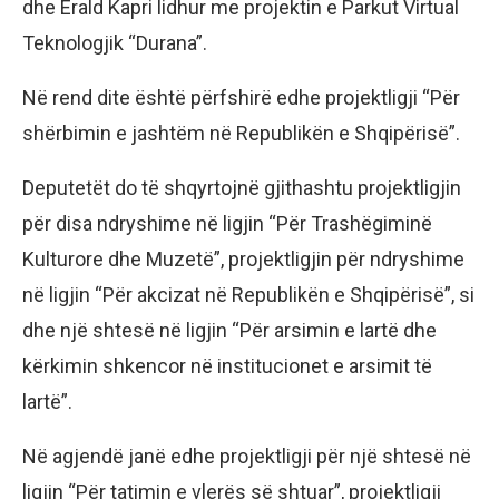
dhe Erald Kapri lidhur me projektin e Parkut Virtual
Teknologjik “Durana”.
Në rend dite është përfshirë edhe projektligji “Për
shërbimin e jashtëm në Republikën e Shqipërisë”.
Deputetët do të shqyrtojnë gjithashtu projektligjin
për disa ndryshime në ligjin “Për Trashëgiminë
Kulturore dhe Muzetë”, projektligjin për ndryshime
në ligjin “Për akcizat në Republikën e Shqipërisë”, si
dhe një shtesë në ligjin “Për arsimin e lartë dhe
kërkimin shkencor në institucionet e arsimit të
lartë”.
Në agjendë janë edhe projektligji për një shtesë në
ligjin “Për tatimin e vlerës së shtuar”, projektligji