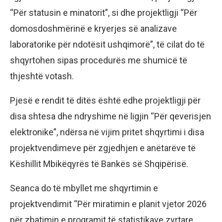
“Për statusin e minatorit”, si dhe projektligji “Për
domosdoshmërinë e kryerjes së analizave
laboratorike për ndotësit ushqimorë”, të cilat do të
shqyrtohen sipas procedurës me shumicë të
thjeshtë votash.
Pjesë e rendit të ditës është edhe projektligji për
disa shtesa dhe ndryshime në ligjin “Për qeverisjen
elektronike”, ndërsa në vijim pritet shqyrtimi i disa
projektvendimeve për zgjedhjen e anëtarëve të
Këshillit Mbikëqyrës të Bankës së Shqipërisë.
Seanca do të mbyllet me shqyrtimin e
projektvendimit “Për miratimin e planit vjetor 2026
për zbatimin e programit të statistikave zyrtare