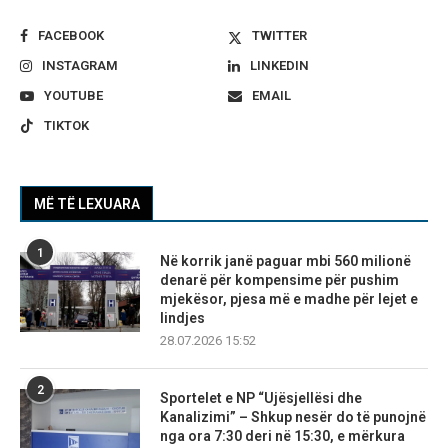
FACEBOOK
TWITTER
INSTAGRAM
LINKEDIN
YOUTUBE
EMAIL
TIKTOK
MË TË LEXUARA
1
Në korrik janë paguar mbi 560 milionë
denarë për kompensime për pushim
mjekësor, pjesa më e madhe për lejet e
lindjes
28.07.2026 15:52
2
Sportelet e NP “Ujësjellësi dhe
Kanalizimi” – Shkup nesër do të punojnë
nga ora 7:30 deri në 15:30, e mërkura