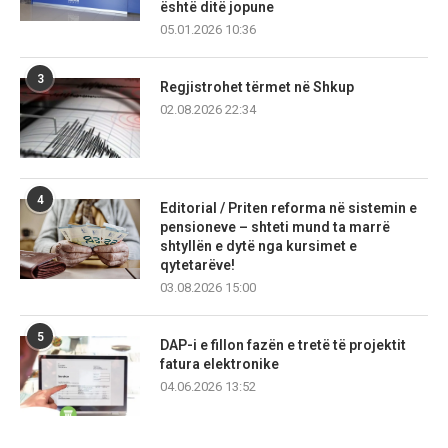
është ditë jopune
05.01.2026 10:36
3
Regjistrohet tërmet në Shkup
02.08.2026 22:34
4
Editorial / Priten reforma në sistemin e
pensioneve – shteti mund ta marrë
shtyllën e dytë nga kursimet e
qytetarëve!
03.08.2026 15:00
5
DAP-i e fillon fazën e tretë të projektit
fatura elektronike
04.06.2026 13:52