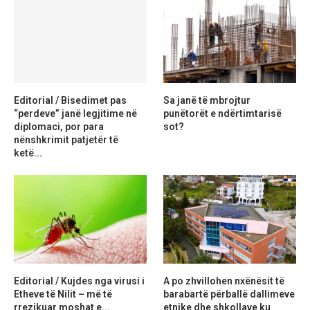
Editorial / Bisedimet pas
Sa janë të mbrojtur
“perdeve” janë legjitime në
punëtorët e ndërtimtarisë
diplomaci, por para
sot?
nënshkrimit patjetër të
ketë...
Editorial / Kujdes nga virusi i
A po zhvillohen nxënësit të
Etheve të Nilit – më të
barabartë përballë dallimeve
rrezikuar moshat e...
etnike dhe shkollave ku