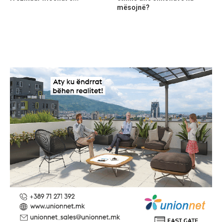
mësojnë?