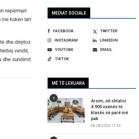
in nëpërmjet
MEDIAT SOCIALE
a me kokën lart
FACEBOOK
TWITTER
INSTAGRAM
LINKEDIN
të dhe dinjitoz
YOUTUBE
EMAIL
hërbej vendit,
TIKTOK
s dhe sundimit
MË TË LEXUARA
1
Arsim, në shtator
4.900 nxënës të
klasës së parë më
pak
06.08.2026 17:33