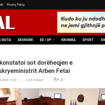
akt
Privacy Policy
/ BOTA
EKONOMI
ED / OP
KRONIKA
SPORT
S
konstatoi sot dorëheqjen e
kryeministrit Arben Fetai
A+
A-
6.2026 13:16
1,318
e lexuar