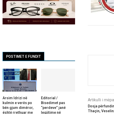
POSTIMET E FUNDIT
Arsim Idrizi në
Editorial /
Artikulli i më
kulmin e verës po
Bisedimet pas
Dosja përfundim
bën gjum dimëror,
“perdeve” janë
Thaçin, Veselin
është rrethuar me
legjitime në