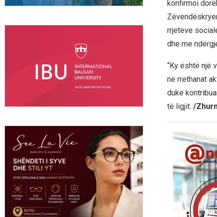
konfirmoi dorëh
Zëvendëskryemi
rrjeteve socia
dhe me ndërgje
“Ky është një 
në rrethanat ak
duke kontribua
të ligjit.
/Zhur