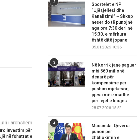
2
Sportelet e NP
“Ujësjellësi dhe
Kanalizimi” – Shkup
nesër do të punojnë
nga ora 7:30 deri në
15:30, e mërkura
është ditë jopune
05.01.2026 10:36
3
Në korrik janë paguar
mbi 560 milionë
denarë për
kompensime për
pushim mjekësor,
pjesa më e madhe
për lejet e lindjes
28.07.2026 15:52
kulli i ardhshëm
4
Mucunski: Qeveria
uro investim për
punon për
jë në fshatrat e
zhbllokimin e