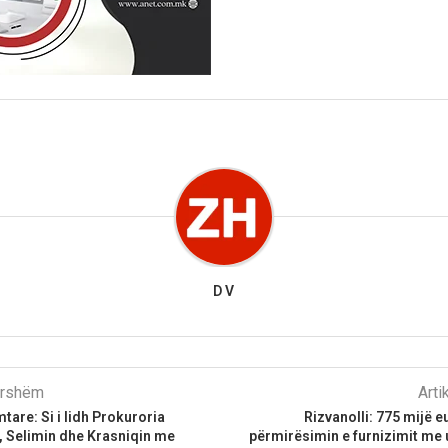
D V
parshëm
Arti
tare: Si i lidh Prokuroria
Rizvanolli: 775 mijë e
, Selimin dhe Krasniqin me
përmirësimin e furnizimit me u