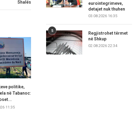
Shalës
eurointegrimeve,
detajet nuk thuhen
03.08.2026 16:35
5
Regjistrohet tërmet
në Shkup
02.08.2026 22:34
eve politike,
Nuk ka nevojë për masa të
BDI: Presion 
ela në Tabanoc:
reja, ushqimet...
papranueshë
set...
08.08.2026 11:34
08.08.2
026 11:35