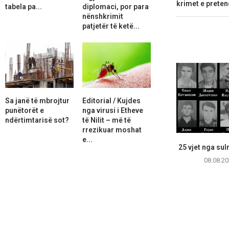
krimet e prete
tabela pa...
diplomaci, por para
nënshkrimit
patjetër të ketë...
Sa janë të mbrojtur
Editorial / Kujdes
punëtorët e
nga virusi i Etheve
ndërtimtarisë sot?
të Nilit – më të
rrezikuar moshat
e...
25 vjet nga sul
08.08.20