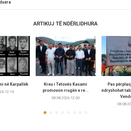
nduara
ARTIKUJ TË NDËRLIDHURA
mi në Karpallëk
Kreu i Tetovës Kasami
Pas përplasj
promovon rrugën e re...
ndryshohet tab
26 12:14
Vendo
08.08.2026 12:00
08.08.2