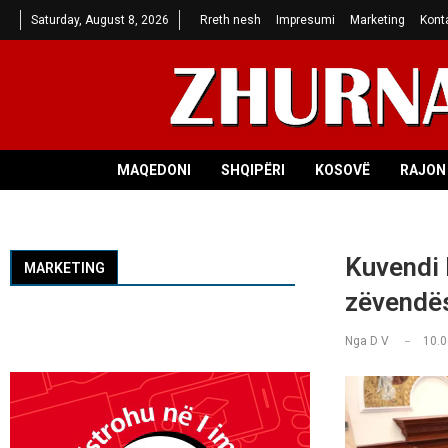
Saturday, August 8, 2026
Rreth nesh
Impresumi
Marketing
Kont
MAQEDONI
SHQIPËRI
KOSOVË
RAJON 
Kuvendi 
MARKETING
zëvendës
Nga
D V
10.0