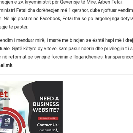
eqjen e zv. kryeministrit për Qeverisje të Mirë, Arben Fetai.
nistri Fetai dha dorëheqjen më 1 qershor, duke njoftuar vendim
le. Në një postim në Facebook, Fetai tha se po largohej nga detyr
gje të pastër.
vendim i menduar mirë, i marrë me bindjen se është hapi më i drej
tuale. Gjatë këtyre dy viteve, kam pasur nderin dhe privilegjin t’i s
r në reformat që synojnë forcimin e llogaridhënies, transparencë
nal.mk