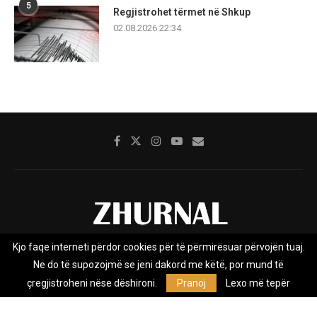
5
Regjistrohet tërmet në Shkup
02.08.2026 22:34
Kjo faqe interneti përdor cookies për të përmirësuar përvojën tuaj.
Rreth nesh
Impresumi
Marketing
Kontakt
Ne do të supozojmë se jeni dakord me këtë, por mund të
Privacy Policy
çregjistroheni nëse dëshironi.
Pranoj
Lexo më tepër
Zhurnal.mk është Agjenci e Lajmeve e pavarur, e themeluar në vitin
2009, që e mbulon Maqedoninë, Kosovën, Shqipërinë edhe lajmet