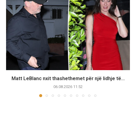
Matt LeBlanc nxit thashethemet për një lidhje të...
06.08.2026 11:52