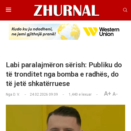
Labi paralajmëron sërish: Publiku do
të tronditet nga bomba e radhës, do
të jetë shkatërruese
A+
A-
Nga
D. V.
24.02.2026 09:09
1,440
e lexuar