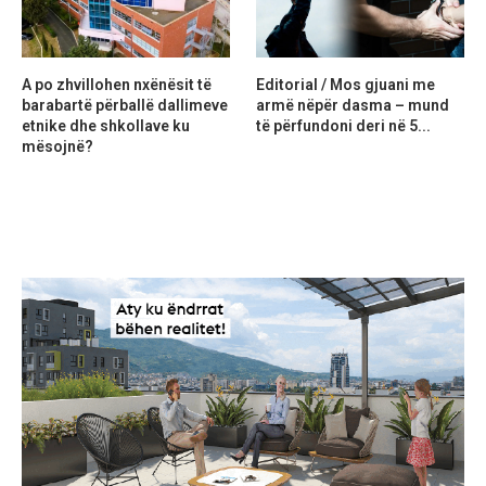
A po zhvillohen nxënësit të
Editorial / Mos gjuani me
barabartë përballë dallimeve
armë nëpër dasma – mund
etnike dhe shkollave ku
të përfundoni deri në 5...
mësojnë?