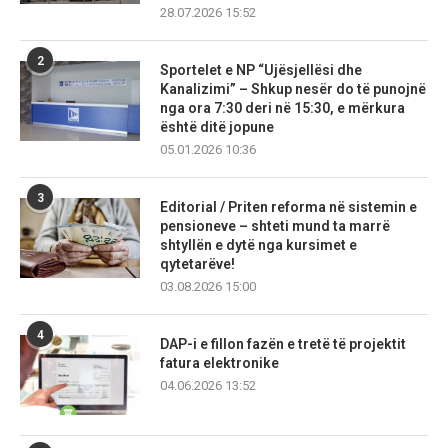
28.07.2026 15:52
2
Sportelet e NP “Ujësjellësi dhe
Kanalizimi” – Shkup nesër do të punojnë
nga ora 7:30 deri në 15:30, e mërkura
është ditë jopune
05.01.2026 10:36
3
Editorial / Priten reforma në sistemin e
pensioneve – shteti mund ta marrë
shtyllën e dytë nga kursimet e
qytetarëve!
03.08.2026 15:00
4
DAP-i e fillon fazën e tretë të projektit
fatura elektronike
04.06.2026 13:52