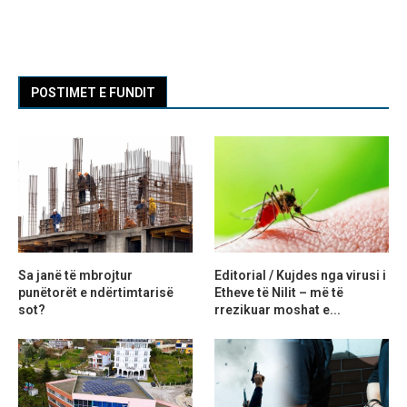
POSTIMET E FUNDIT
Sa janë të mbrojtur
Editorial / Kujdes nga virusi i
punëtorët e ndërtimtarisë
Etheve të Nilit – më të
sot?
rrezikuar moshat e...