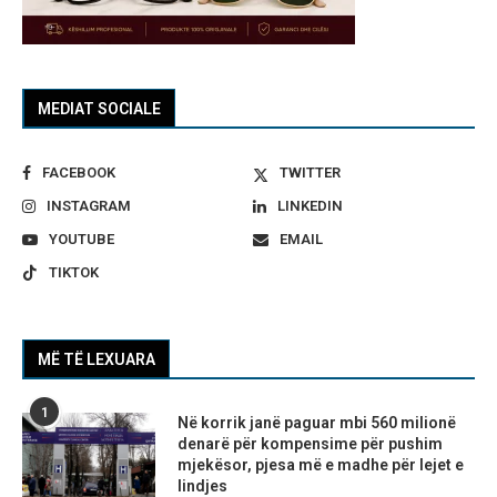
MEDIAT SOCIALE
FACEBOOK
TWITTER
INSTAGRAM
LINKEDIN
YOUTUBE
EMAIL
TIKTOK
MË TË LEXUARA
1
Në korrik janë paguar mbi 560 milionë
denarë për kompensime për pushim
mjekësor, pjesa më e madhe për lejet e
lindjes