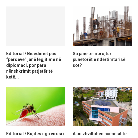
Editorial / Bisedimet pas
Sa janë të mbrojtur
“perdeve” janë legjitime në
punëtorët e ndërtimtarisë
diplomaci, por para
sot?
nënshkrimit patjetër të
ketë...
Editorial / Kujdes nga virusi i
A po zhvillohen nxënësit të