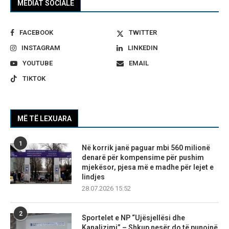
MEDIAT SOCIALE
FACEBOOK
TWITTER
INSTAGRAM
LINKEDIN
YOUTUBE
EMAIL
TIKTOK
MË TË LEXUARA
1
Në korrik janë paguar mbi 560 milionë
denarë për kompensime për pushim
mjekësor, pjesa më e madhe për lejet e
lindjes
28.07.2026 15:52
2
Sportelet e NP “Ujësjellësi dhe
Kanalizimi” – Shkup nesër do të punojnë