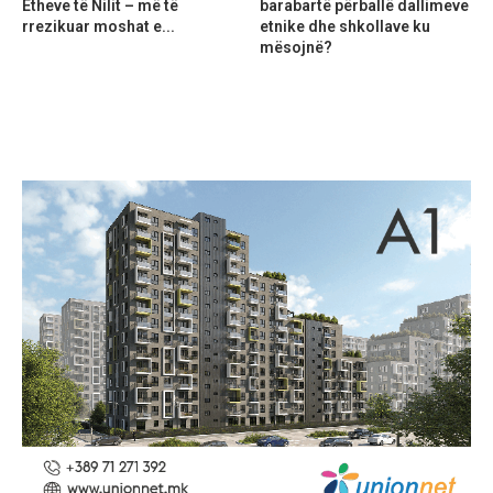
Etheve të Nilit – më të
barabartë përballë dallimeve
rrezikuar moshat e...
etnike dhe shkollave ku
mësojnë?