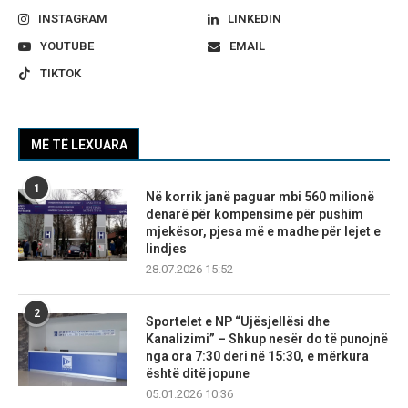
INSTAGRAM
LINKEDIN
YOUTUBE
EMAIL
TIKTOK
MË TË LEXUARA
1
Në korrik janë paguar mbi 560 milionë
denarë për kompensime për pushim
mjekësor, pjesa më e madhe për lejet e
lindjes
28.07.2026 15:52
2
Sportelet e NP “Ujësjellësi dhe
Kanalizimi” – Shkup nesër do të punojnë
nga ora 7:30 deri në 15:30, e mërkura
është ditë jopune
05.01.2026 10:36