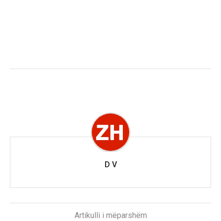
D V
Artikulli i mëparshëm