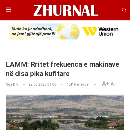
LAMM: Rritet frekuenca e makinave
në disa pika kufitare
A+
A-
Nga
D V
22.06.2026 09:06
1,416
e lexuar