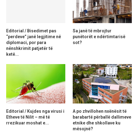
Editorial / Bisedimet pas
Sa janë të mbrojtur
“perdeve” janë legjitime në
punëtorët e ndërtimtarisë
diplomaci, por para
sot?
nënshkrimit patjetër të
ketë...
Editorial / Kujdes nga virusi i
A po zhvillohen nxënësit të
Etheve të Nilit – më të
barabartë përballë dallimeve
rrezikuar moshat e...
etnike dhe shkollave ku
mësojnë?