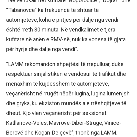
“Në vendkalimet kufitare “Bogorodicë”, “Dojran” dhe
“Tabanovcë” ka frekuencë të shtuar të
automjeteve, koha e pritjes për dalje nga vendi
është rreth 30 minuta. Në vendkalimet e tjera
kufitare në anën e RMV-së, nuk ka vonesa të gjata
për hyrje dhe dalje nga vendi”.
“LAMM rekomandon shpejtësi të rregulluar, duke
respektuar sinjalistikën e vendosur të trafikut dhe
menaxhim të kujdesshëm të automjeteve,
veçanërisht në rrugët nëpër lugina, lugina lumenjsh
dhe gryka, ku ekziston mundësia e rrëshqitjeve të
dheut. Kjo vlen veçanërisht për seksionet
Katllanovë-Veles, Mavrovë-Dibër-Strugë, Vinicë-
Berovë dhe Koçan-Delçevë”, thonë nga LAMM.