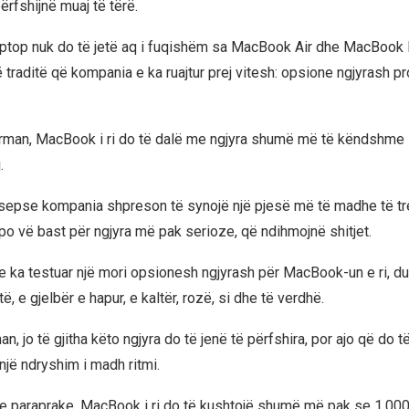
rfshijnë muaj të tërë.
ptop nuk do të jetë aq i fuqishëm sa MacBook Air dhe MacBook 
ë traditë që kompania e ka ruajtur prej vitesh: opsione ngjyrash p
rman, MacBook i ri do të dalë me ngjyra shumë më të këndshme
.
 sepse kompania shpreson të synojë një pjesë më të madhe të tr
po vë bast për ngjyra më pak serioze, që ndihmojnë shitjet.
e ka testuar një mori opsionesh ngjyrash për MacBook-un e ri, du
të, e gjelbër e hapur, e kaltër, rozë, si dhe të verdhë.
n, jo të gjitha këto ngjyra do të jenë të përfshira, por ajo që do 
një ndryshim i madh ritmi.
e paraprake, MacBook i ri do të kushtojë shumë më pak se 1,000