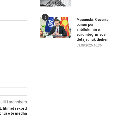
5
Mucunski: Qeveria
punon për
zhbllokimin e
eurointegrimeve,
detajet nuk thuhen
03.08.2026 16:35
kulli i ardhshëm
, fitimet rekord
bonuse të mëdha