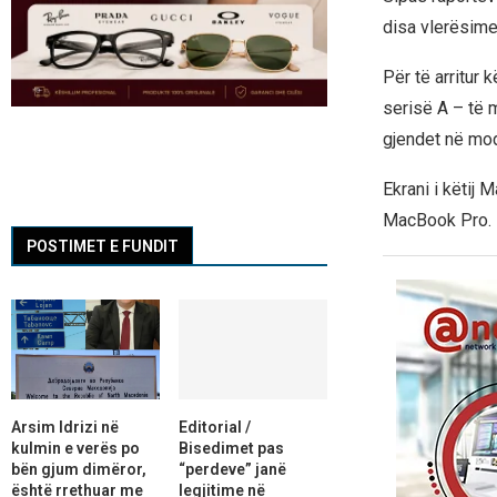
disa vlerësime
Për të arritur
serisë A – të 
gjendet në mod
Ekrani i këtij
MacBook Pro.
POSTIMET E FUNDIT
Arsim Idrizi në
Editorial /
kulmin e verës po
Bisedimet pas
bën gjum dimëror,
“perdeve” janë
është rrethuar me
legjitime në