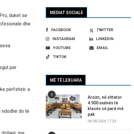
MEDIAT SOCIALE
Pro, duket se
rofesionale dhe
FACEBOOK
TWITTER
INSTAGRAM
LINKEDIN
 sesa
YOUTUBE
EMAIL
TIKTOK
egut për
MË TË LEXUARA
ke përfshirë: e
1
Arsim, në shtator
4.900 nxënës të
klasës së parë më
të ndodhë do të
pak
06.08.2026 17:33
 dollarë, me