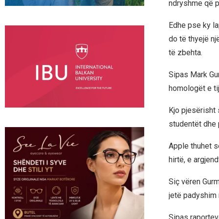
ndryshme që pë
Edhe pse ky la
do të thyejë nj
të zbehta.
Sipas Mark Gu
homologët e tij
Kjo pjesërisht
studentët dhe 
Apple thuhet s
hirtë, e argjend
Siç vëren Gurma
jetë padyshim 
Sipas raportev