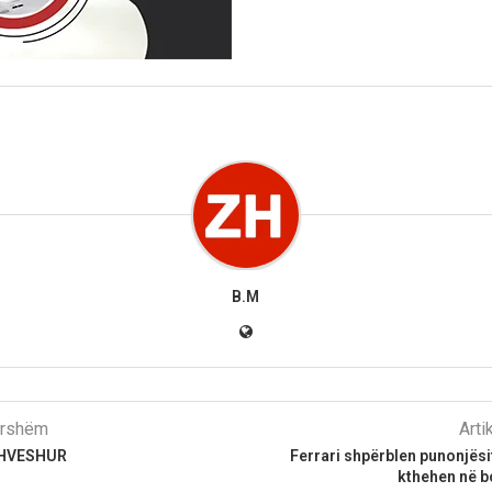
B.M
parshëm
Arti
XHVESHUR
Ferrari shpërblen punonjësit
kthehen në 