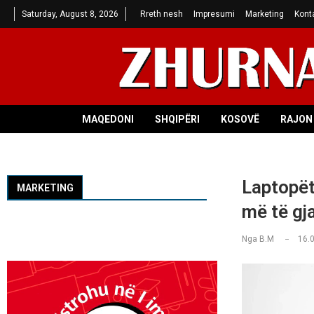
Saturday, August 8, 2026
Rreth nesh
Impresumi
Marketing
Kont
MAQEDONI
SHQIPËRI
KOSOVË
RAJON 
Laptopët
MARKETING
më të gja
Nga
B.M
16.