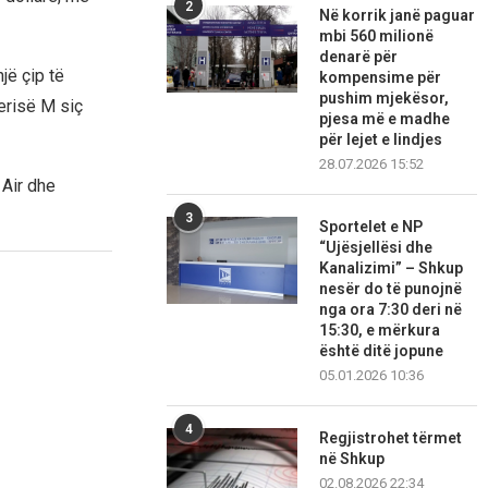
2
Në korrik janë paguar
mbi 560 milionë
denarë për
jë çip të
kompensime për
pushim mjekësor,
erisë M siç
pjesa më e madhe
për lejet e lindjes
28.07.2026 15:52
 Air dhe
3
Sportelet e NP
“Ujësjellësi dhe
Kanalizimi” – Shkup
nesër do të punojnë
nga ora 7:30 deri në
15:30, e mërkura
është ditë jopune
05.01.2026 10:36
4
Regjistrohet tërmet
në Shkup
02.08.2026 22:34