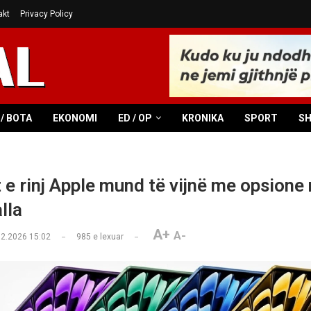
akt
Privacy Policy
/ BOTA
EKONOMI
ED / OP
KRONIKA
SPORT
S
 e rinj Apple mund të vijnë me opsione
lla
A+
A-
02.2026 15:02
985
e lexuar