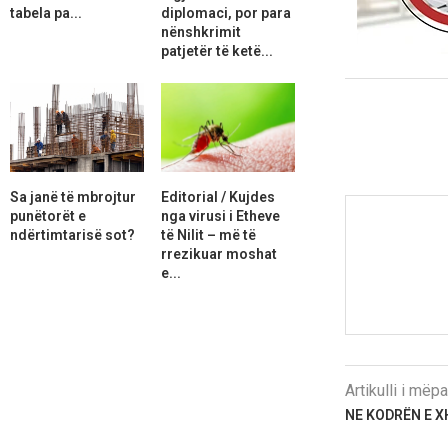
tabela pa...
diplomaci, por para
nënshkrimit
patjetër të ketë...
Sa janë të mbrojtur
Editorial / Kujdes
punëtorët e
nga virusi i Etheve
ndërtimtarisë sot?
të Nilit – më të
rrezikuar moshat
e...
Artikulli i më
NE KODRËN E 