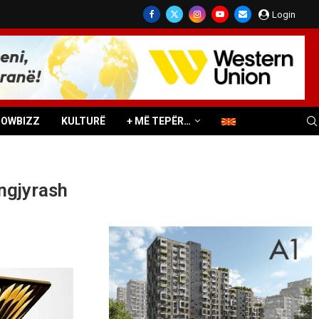
Login
HOWBIZZ
KULTURË
+ MË TEPËR…
 ngjyrash