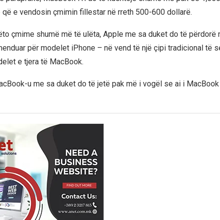
 që e vendosin çmimin fillestar në rreth 500-600 dollarë.
 këto çmime shumë më të ulëta, Apple me sa duket do të përdorë n
menduar për modelet iPhone – në vend të një çipi tradicional të s
elet e tjera të MacBook.
 MacBook-u me sa duket do të jetë pak më i vogël se ai i MacBook