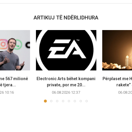
ARTIKUJ TË NDËRLIDHURA
me 567 milionë
Electronic Arts bëhet kompani
Përplaset me H
ë tjera...
private, por me 20...
rakete”
26 10:16
06.08.2026 12:37
06.08.2