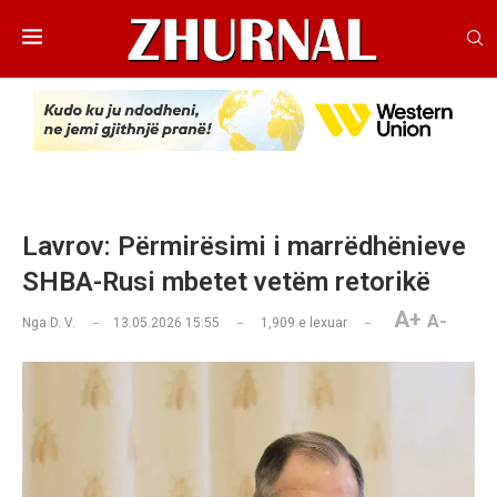
Lavrov: Përmirësimi i marrëdhënieve
SHBA-Rusi mbetet vetëm retorikë
A+
A-
Nga
D. V.
13.05.2026 15:55
1,909
e lexuar