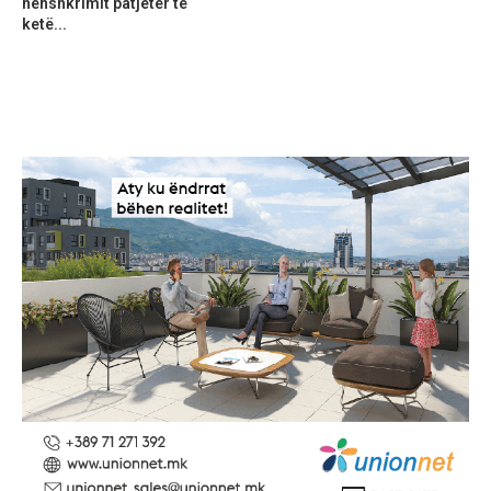
nënshkrimit patjetër të
ketë...