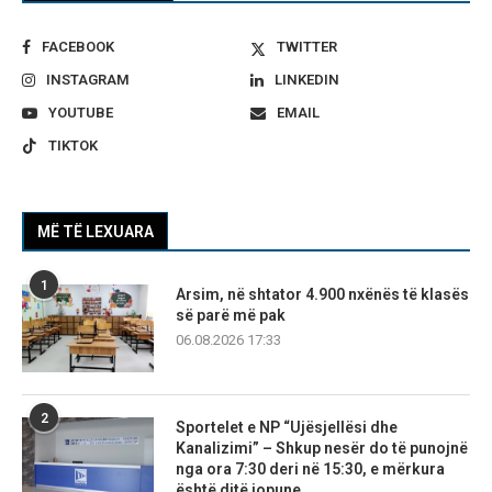
FACEBOOK
TWITTER
INSTAGRAM
LINKEDIN
YOUTUBE
EMAIL
TIKTOK
MË TË LEXUARA
1
Arsim, në shtator 4.900 nxënës të klasës
së parë më pak
06.08.2026 17:33
2
Sportelet e NP “Ujësjellësi dhe
Kanalizimi” – Shkup nesër do të punojnë
nga ora 7:30 deri në 15:30, e mërkura
është ditë jopune