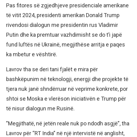
Pas fitores së zgjedhjeve presidenciale amerikane
të vitit 2024, presidenti amerikan Donald Trump
rivendosi dialogun me presidentin rus Vladimir
Putin dhe ka premtuar vazhdimisht se do t’i japë
fund luftës në Ukrainë, megjithëse arritja e paqes
ka mbetur e vështirë.
Lavrov tha se deri tani fjalët e mira për
bashkëpunim në teknologji, energji dhe projekte të
tjera nuk janë shndërruar në veprime konkrete, por
shtoi se Moska e vlerëson iniciativën e Trump për
të nisur dialogun me Rusinë.
”Megjithatë, në jetën reale nuk po ndodh asgjë”, tha
Lavrov për “RT India” në një intervistë në anglisht,