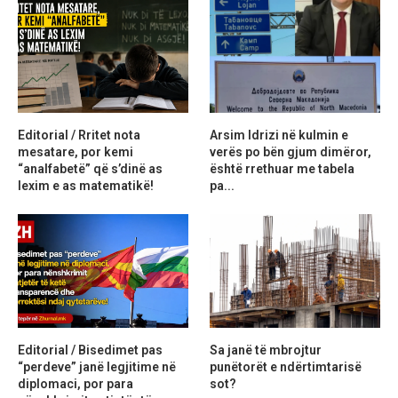
Editorial / Rritet nota
Arsim Idrizi në kulmin e
mesatare, por kemi
verës po bën gjum dimëror,
“analfabetë” që s’dinë as
është rrethuar me tabela
lexim e as matematikë!
pa...
Editorial / Bisedimet pas
Sa janë të mbrojtur
“perdeve” janë legjitime në
punëtorët e ndërtimtarisë
diplomaci, por para
sot?