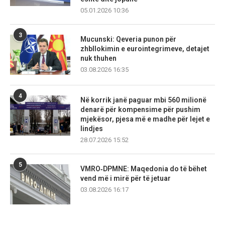
05.01.2026 10:36
3
Mucunski: Qeveria punon për
zhbllokimin e eurointegrimeve, detajet
nuk thuhen
03.08.2026 16:35
4
Në korrik janë paguar mbi 560 milionë
denarë për kompensime për pushim
mjekësor, pjesa më e madhe për lejet e
lindjes
28.07.2026 15:52
5
VMRO‑DPMNE: Maqedonia do të bëhet
vend më i mirë për të jetuar
03.08.2026 16:17