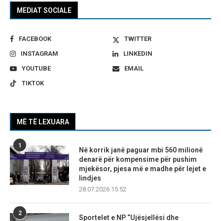
MEDIAT SOCIALE
FACEBOOK
TWITTER
INSTAGRAM
LINKEDIN
YOUTUBE
EMAIL
TIKTOK
MË TË LEXUARA
1
Në korrik janë paguar mbi 560 milionë
denarë për kompensime për pushim
mjekësor, pjesa më e madhe për lejet e
lindjes
28.07.2026 15:52
2
Sportelet e NP “Ujësjellësi dhe