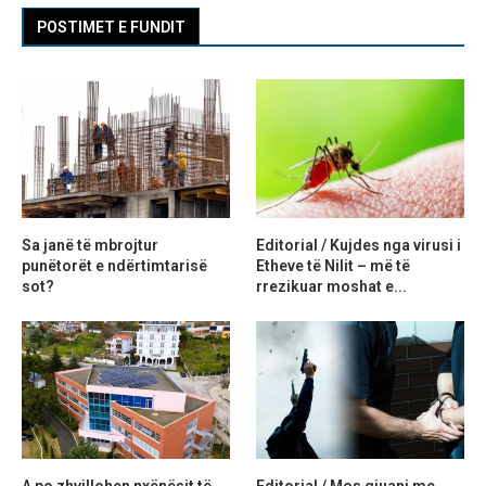
POSTIMET E FUNDIT
Sa janë të mbrojtur
Editorial / Kujdes nga virusi i
punëtorët e ndërtimtarisë
Etheve të Nilit – më të
sot?
rrezikuar moshat e...