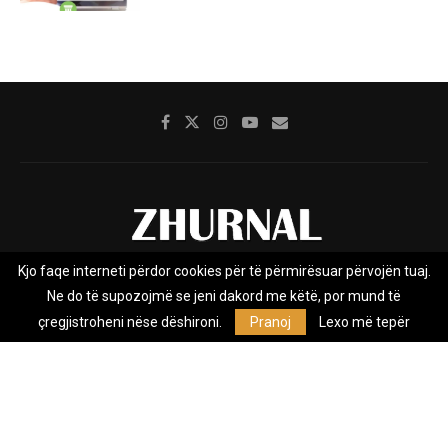
Kjo faqe interneti përdor cookies për të përmirësuar përvojën tuaj.
Rreth nesh
Impresumi
Marketing
Kontakt
Ne do të supozojmë se jeni dakord me këtë, por mund të
Privacy Policy
çregjistroheni nëse dëshironi.
Pranoj
Lexo më tepër
Zhurnal.mk është Agjenci e Lajmeve e pavarur, e themeluar në vitin
2009, që e mbulon Maqedoninë, Kosovën, Shqipërinë edhe lajmet
nga bota.
@2026 - All Right Reserved. Designed and Developed by
Anet.Com.Mk