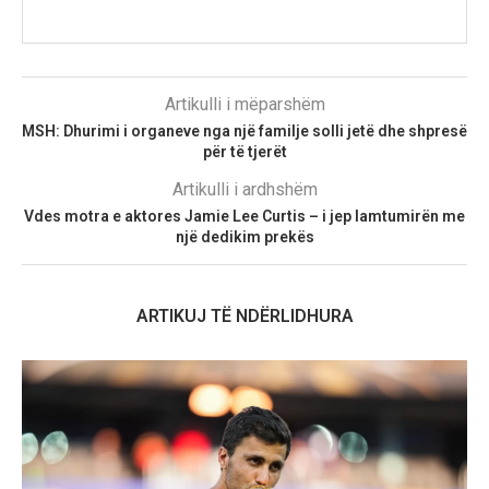
Artikulli i mëparshëm
MSH: Dhurimi i organeve nga një familje solli jetë dhe shpresë
për të tjerët
Artikulli i ardhshëm
Vdes motra e aktores Jamie Lee Curtis – i jep lamtumirën me
një dedikim prekës
ARTIKUJ TË NDËRLIDHURA