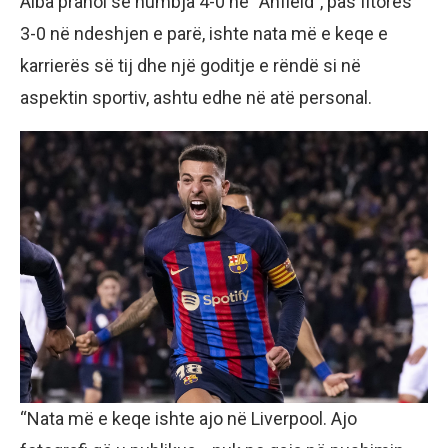
Alba pranoi se humbja 4-0 në “Anfield”, pas fitores
3-0 në ndeshjen e parë, ishte nata më e keqe e
karrierës së tij dhe një goditje e rëndë si në
aspektin sportiv, ashtu edhe në atë personal.
“Nata më e keqe ishte ajo në Liverpool. Ajo