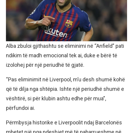
Alba zbuloi gjithashtu se eliminimi në “Anfield” pati
ndikim të madh emocional tek ai, duke e bërë të
izolohej për një periudhë të gjatë.
“Pas eliminimit në Liverpool, m’u desh shumë kohë
që të dilja nga shtëpia. Ishte një periudhë shumë e
vështirë, si për klubin ashtu edhe për mua”,
përfundoi ai.
Përmbysja historike e Liverpoolit ndaj Barcelonës
mbetet një nga ndeshjet më të paharrueshme në