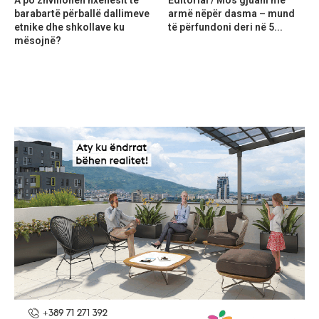
A po zhvillohen nxënësit të
Editorial / Mos gjuani me
barabartë përballë dallimeve
armë nëpër dasma – mund
etnike dhe shkollave ku
të përfundoni deri në 5...
mësojnë?