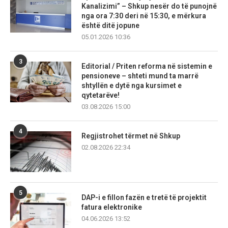
Kanalizimi” – Shkup nesër do të punojnë
nga ora 7:30 deri në 15:30, e mërkura
është ditë jopune
05.01.2026 10:36
3
Editorial / Priten reforma në sistemin e
pensioneve – shteti mund ta marrë
shtyllën e dytë nga kursimet e
qytetarëve!
03.08.2026 15:00
4
Regjistrohet tërmet në Shkup
02.08.2026 22:34
5
DAP-i e fillon fazën e tretë të projektit
fatura elektronike
04.06.2026 13:52