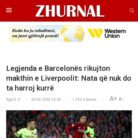
Legjenda e Barcelonës rikujton
makthin e Liverpoolit: Nata që nuk do
ta harroj kurrë
A+
A-
Nga
D. V.
03.06.2026 16:06
1,702
e lexuar