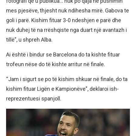
fotografi që u publikua… nuk po qaja në pushimin
mes pjesëve, thjesht nuk ndihesha mirë. Gabova te
goli i parë. Kishim fituar 3-0 ndeshjen e parë dhe
nuk duhej të na rrëshqiste nga duart një avantazh i
tillë”, u shpreh Alba.
Ai është i bindur se Barcelona do ta kishte fituar
trofeun nëse do të kishte arritur në finale.
“Jam i sigurt se po të kishim shkuar në finale, do ta
kishim fituar Ligën e Kampionëve”, deklaroi ish-
reprezentuesi spanjoll.