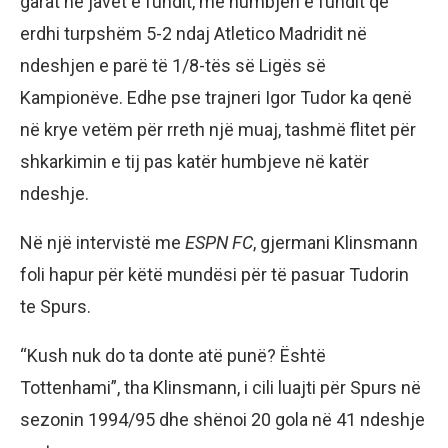
garat në javët e fundit, me humbjen e fundit që
erdhi turpshëm 5-2 ndaj Atletico Madridit në
ndeshjen e parë të 1/8-tës së Ligës së
Kampionëve. Edhe pse trajneri Igor Tudor ka qenë
në krye vetëm për rreth një muaj, tashmë flitet për
shkarkimin e tij pas katër humbjeve në katër
ndeshje.
Në një intervistë me
ESPN FC
, gjermani Klinsmann
foli hapur për këtë mundësi për të pasuar Tudorin
te Spurs.
“Kush nuk do ta donte atë punë? Është
Tottenhami”, tha Klinsmann, i cili luajti për Spurs në
sezonin 1994/95 dhe shënoi 20 gola në 41 ndeshje