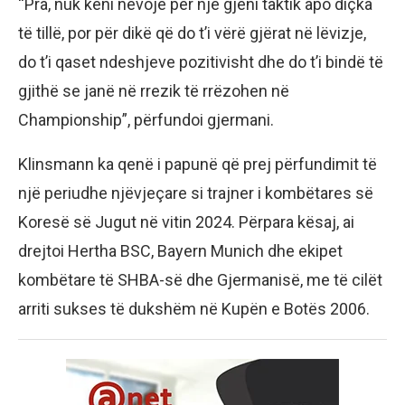
“Pra, nuk keni nevojë për një gjeni taktik apo diçka
të tillë, por për dikë që do t’i vërë gjërat në lëvizje,
do t’i qaset ndeshjeve pozitivisht dhe do t’i bindë të
gjithë se janë në rrezik të rrëzohen në
Championship”, përfundoi gjermani.
Klinsmann ka qenë i papunë që prej përfundimit të
një periudhe njëvjeçare si trajner i kombëtares së
Koresë së Jugut në vitin 2024. Përpara kësaj, ai
drejtoi Hertha BSC, Bayern Munich dhe ekipet
kombëtare të SHBA-së dhe Gjermanisë, me të cilët
arriti sukses të dukshëm në Kupën e Botës 2006.