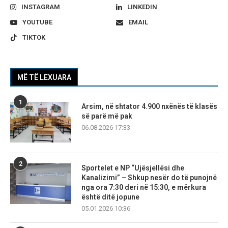
INSTAGRAM
LINKEDIN
YOUTUBE
EMAIL
TIKTOK
MË TË LEXUARA
1
Arsim, në shtator 4.900 nxënës të klasës
së parë më pak
06.08.2026 17:33
2
Sportelet e NP “Ujësjellësi dhe
Kanalizimi” – Shkup nesër do të punojnë
nga ora 7:30 deri në 15:30, e mërkura
është ditë jopune
05.01.2026 10:36