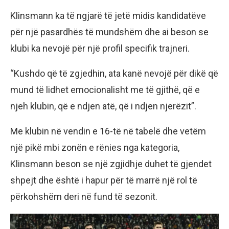
Klinsmann ka të ngjarë të jetë midis kandidatëve
për një pasardhës të mundshëm dhe ai beson se
klubi ka nevojë për një profil specifik trajneri.
“Kushdo që të zgjedhin, ata kanë nevojë për dikë që
mund të lidhet emocionalisht me të gjithë, që e
njeh klubin, që e ndjen atë, që i ndjen njerëzit”.
Me klubin në vendin e 16-të në tabelë dhe vetëm
një pikë mbi zonën e rënies nga kategoria,
Klinsmann beson se një zgjidhje duhet të gjendet
shpejt dhe është i hapur për të marrë një rol të
përkohshëm deri në fund të sezonit.