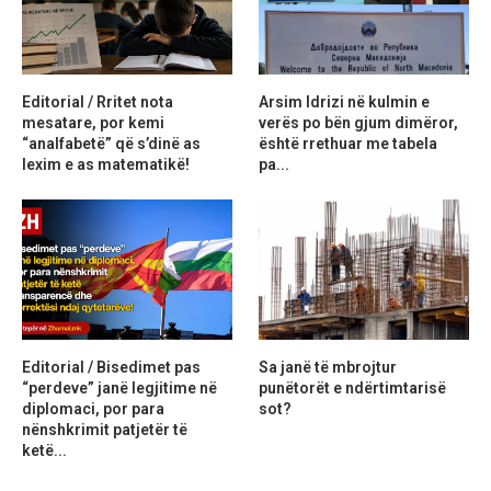
Editorial / Rritet nota
Arsim Idrizi në kulmin e
mesatare, por kemi
verës po bën gjum dimëror,
“analfabetë” që s’dinë as
është rrethuar me tabela
lexim e as matematikë!
pa...
Editorial / Bisedimet pas
Sa janë të mbrojtur
“perdeve” janë legjitime në
punëtorët e ndërtimtarisë
diplomaci, por para
sot?
nënshkrimit patjetër të
ketë...