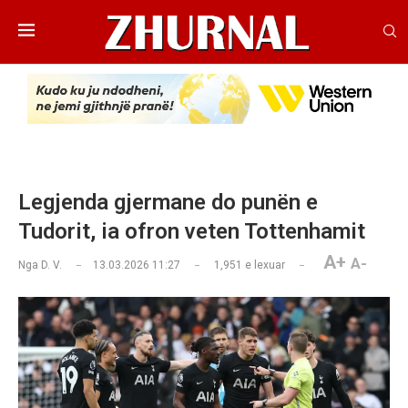
Legjenda gjermane do punën e
Tudorit, ia ofron veten Tottenhamit
A+
A-
Nga
D. V.
13.03.2026 11:27
1,951
e lexuar