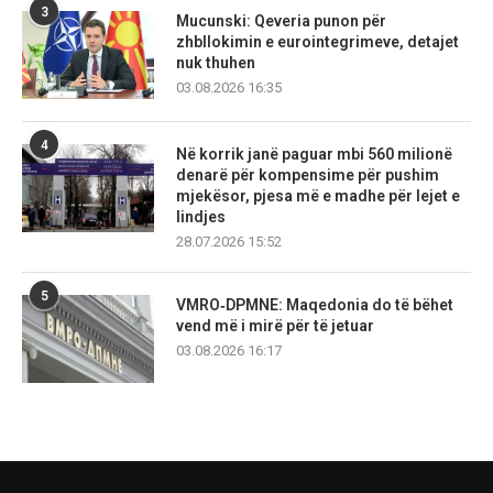
3
Mucunski: Qeveria punon për
zhbllokimin e eurointegrimeve, detajet
nuk thuhen
03.08.2026 16:35
4
Në korrik janë paguar mbi 560 milionë
denarë për kompensime për pushim
mjekësor, pjesa më e madhe për lejet e
lindjes
28.07.2026 15:52
5
VMRO‑DPMNE: Maqedonia do të bëhet
vend më i mirë për të jetuar
03.08.2026 16:17