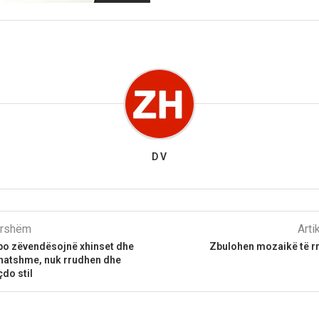
D V
parshëm
Arti
 po zëvendësojnë xhinset dhe
Zbulohen mozaikë të rr
rehatshme, nuk rrudhen dhe
do stil