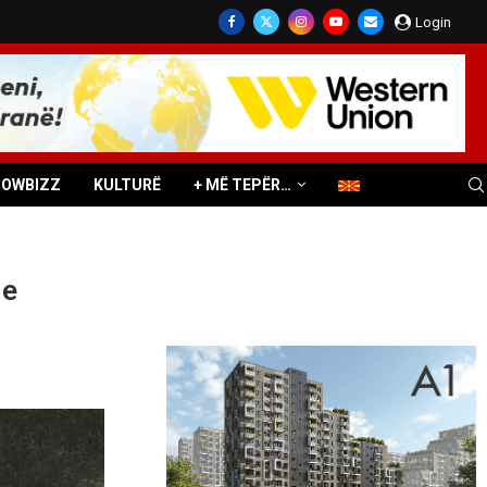
Login
HOWBIZZ
KULTURË
+ MË TEPËR…
 e