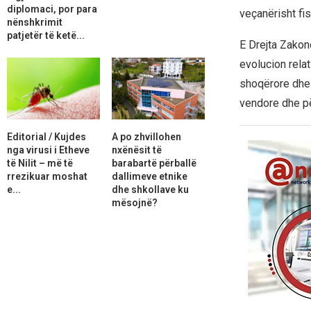
diplomaci, por para
veçanërisht fis
nënshkrimit
patjetër të ketë...
E Drejta Zakon
evolucion rela
shoqërore dhe 
vendore dhe p
Editorial / Kujdes
A po zhvillohen
nga virusi i Etheve
nxënësit të
të Nilit – më të
barabartë përballë
rrezikuar moshat
dallimeve etnike
e...
dhe shkollave ku
mësojnë?