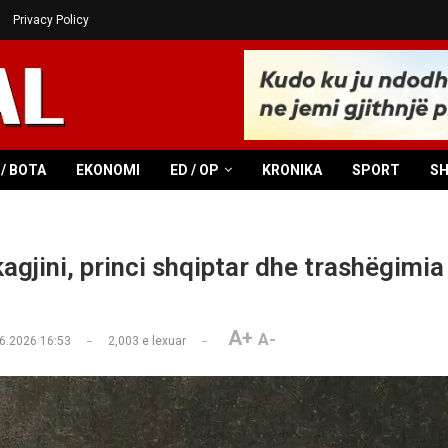
Privacy Policy
/ BOTA
EKONOMI
ED / OP
KRONIKA
SPORT
S
agjini, princi shqiptar dhe trashëgimia
A+
A-
6.2026 16:53
2,003
e lexuar