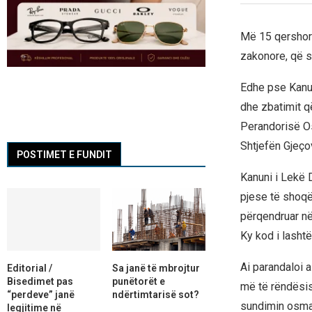
Më 15 qershor 1
zakonore, që sh
Edhe pse Kanun
dhe zbatimit që
Perandorisë Osm
Shtjefën Gjeçov
POSTIMET E FUNDIT
Kanuni i Lekë D
pjese të shoqër
përqendruar në
Ky kod i lashtë
Ai parandaloi a
Editorial /
Sa janë të mbrojtur
Bisedimet pas
punëtorët e
më të rëndësish
“perdeve” janë
ndërtimtarisë sot?
sundimin osman.
legjitime në