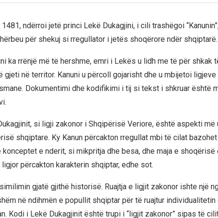
481, ndërroi jetë princi Lekë Dukagjini, i cili trashëgoi “Kanunin”,
ërbeu për shekuj si rregullator i jetës shoqërore ndër shqiptarë.
i ka rrënjë më të hershme, emri i Lekës u lidh me të për shkak 
 gjeti në territor. Kanuni u përcoll gojarisht dhe u mbijetoi ligjeve
ane. Dokumentimi dhe kodifikimi i tij si tekst i shkruar është me
i.
ukagjinit, si ligji zakonor i Shqipërisë Veriore, është aspekti më 
isë shqiptare. Ky Kanun përcakton rregullat mbi të cilat bazohet 
 konceptet e nderit, si mikpritja dhe besa, dhe maja e shoqërisë 
 ligjor përcakton karakterin shqiptar, edhe sot.
similimin gjatë gjithë historisë. Ruajtja e ligjit zakonor ishte një 
ëm në ndihmën e popullit shqiptar për të ruajtur individualitetin e
 Kodi i Lekë Dukagjinit është trupi i “ligjit zakonor” sipas të cili