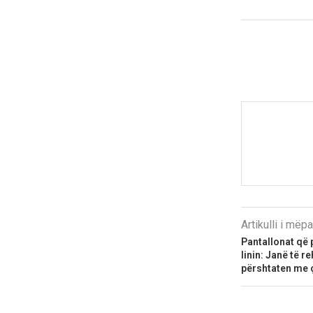
Artikulli i më
Pantallonat që
linin: Janë të 
përshtaten me ç