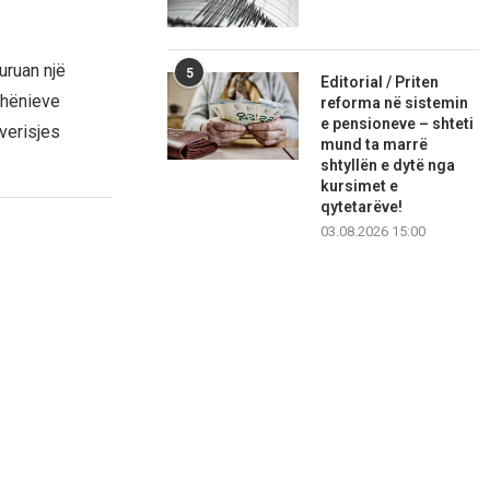
uruan një
5
Editorial / Priten
dhënieve
reforma në sistemin
e pensioneve – shteti
verisjes
mund ta marrë
shtyllën e dytë nga
kursimet e
qytetarëve!
03.08.2026 15:00