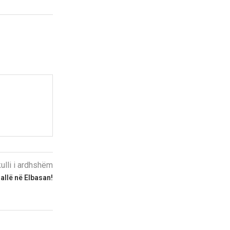
kulli i ardhshëm
allë në Elbasan!