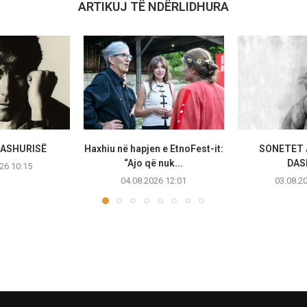
ARTIKUJ TË NDËRLIDHURA
DASHURISË
Haxhiu në hapjen e EtnoFest-it:
SONETET 
“Ajo që nuk...
DAS
26 10:15
04.08.2026 12:01
03.08.2