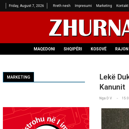
Friday, August 7, 2026
Rreth nesh
Impresumi
Marketing
Kontakt
MAQEDONI
SHQIPËRI
KOSOVË
RAJON 
Lekë Duk
MARKETING
Kanunit
Nga
D V
15.0