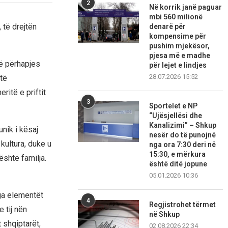
2
Në korrik janë paguar
mbi 560 milionë
 të drejtën
denarë për
kompensime për
pushim mjekësor,
pjesa më e madhe
të përhapjes
për lejet e lindjes
28.07.2026 15:52
 të
ritë e priftit
3
Sportelet e NP
“Ujësjellësi dhe
Kanalizimi” – Shkup
unik i kësaj
nesër do të punojnë
kultura, duke u
nga ora 7:30 deri në
15:30, e mërkura
është familja.
është ditë jopune
05.01.2026 10:36
nga elementët
4
Regjistrohet tërmet
 tij nën
në Shkup
t shqiptarët,
02.08.2026 22:34