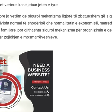
et veriore, kanë jetuar jetën e tyre.
ore jo vetëm që siguroi mekanizma ligjorë të zbatueshëm që sig
tivisht normal të shoqërisë dhe normalitetin e ekonomisë, marrë
familjare, por gjithashtu siguroi mekanizma për organizimin e qe
ër zgjidhjen e mosmarrëveshjeve.