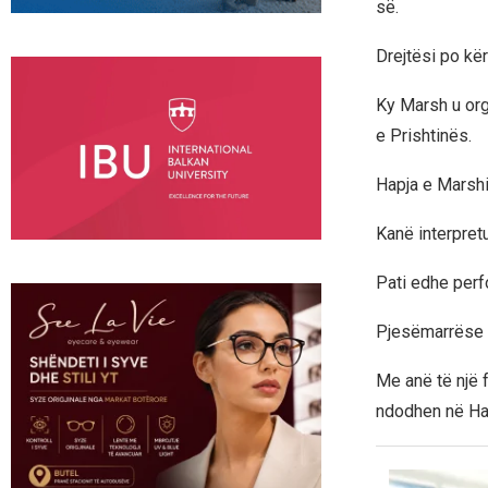
së.
Drejtësi po kë
Ky Marsh u org
e Prishtinës.
Hapja e Marshi
Kanë interpretu
Pati edhe perf
Pjesëmarrëse n
Me anë të një f
ndodhen në Ha