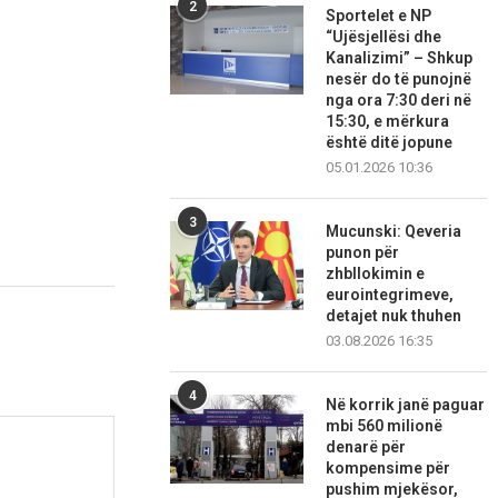
2
Sportelet e NP
“Ujësjellësi dhe
Kanalizimi” – Shkup
nesër do të punojnë
nga ora 7:30 deri në
15:30, e mërkura
është ditë jopune
05.01.2026 10:36
3
Mucunski: Qeveria
punon për
zhbllokimin e
eurointegrimeve,
detajet nuk thuhen
03.08.2026 16:35
4
Në korrik janë paguar
mbi 560 milionë
denarë për
kompensime për
pushim mjekësor,