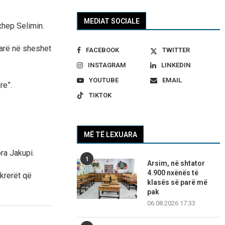
MEDIAT SOCIALE
xhep Selimin.
tarë në sheshet
FACEBOOK
TWITTER
INSTAGRAM
LINKEDIN
YOUTUBE
EMAIL
re”.
TIKTOK
MË TË LEXUARA
ra Jakupi.
1
Arsim, në shtator
4.900 nxënës të
-krerët që
klasës së parë më
pak
06.08.2026 17:33