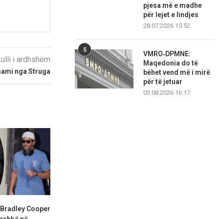
pjesa më e madhe
për lejet e lindjes
28.07.2026 15:52
5
VMRO‑DPMNE:
kulli i ardhshëm
Maqedonia do të
mami nga Struga
bëhet vend më i mirë
për të jetuar
03.08.2026 16:17
 Bradley Cooper
Olivia Rodrigo shkëlqen me
Hailey Biebe
ashkë në...
stil elegant gjatë një...
West Hollywoo