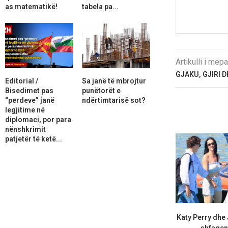
as matematikë!
tabela pa...
Artikulli i më
GJAKU, GJIRI 
Editorial /
Sa janë të mbrojtur
Bisedimet pas
punëtorët e
“perdeve” janë
ndërtimtarisë sot?
legjitime në
diplomaci, por para
nënshkrimit
patjetër të ketë...
Katy Perry dhe
shfaqen 