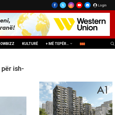
Login
HOWBIZZ
KULTURË
+ MË TEPËR…
për ish-