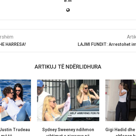
B.M
parshëm
Arti
DHE HARRESA!
LAJMI FUNDIT: Arrestohet i
ARTIKUJ TË NDËRLIDHURA
 Justin Trudeau
Sydney Sweeney ndihmon
Gigi Hadid dhe
më të...
viktimat e zjarreve në
shfaqen b