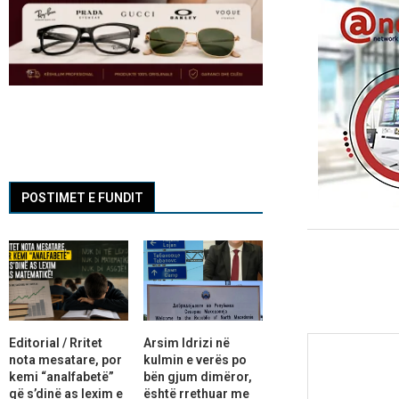
POSTIMET E FUNDIT
Editorial / Rritet
Arsim Idrizi në
nota mesatare, por
kulmin e verës po
kemi “analfabetë”
bën gjum dimëror,
që s’dinë as lexim e
është rrethuar me