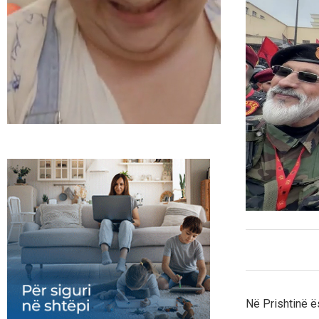
Në Prishtinë ës