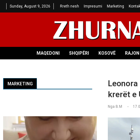
Sunday, August 9, 2026
Rreth nesh
Impresumi
Marketing
Kontak
MAQEDONI
SHQIPËRI
KOSOVË
RAJON 
Leonora 
MARKETING
krerët e
Nga
B.M
17.