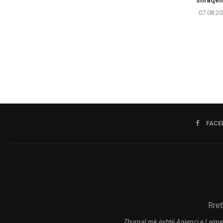
07.08.20
FACE
Rret
Zhurnal.mk është Agjenci e Lajme