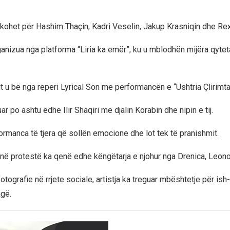
rkohet për Hashim Thaçin, Kadri Veselin, Jakup Krasniqin dhe Re
anizua nga platforma “Liria ka emër”, ku u mblodhën mijëra qyte
t u bë nga reperi Lyrical Son me performancën e “Ushtria Çlirimta
ar po ashtu edhe Ilir Shaqiri me djalin Korabin dhe nipin e tij.
ormanca të tjera që sollën emocione dhe lot tek të pranishmit.
ë protestë ka qenë edhe këngëtarja e njohur nga Drenica, Leono
otografie në rrjete sociale, artistja ka treguar mbështetje për ish
gë.