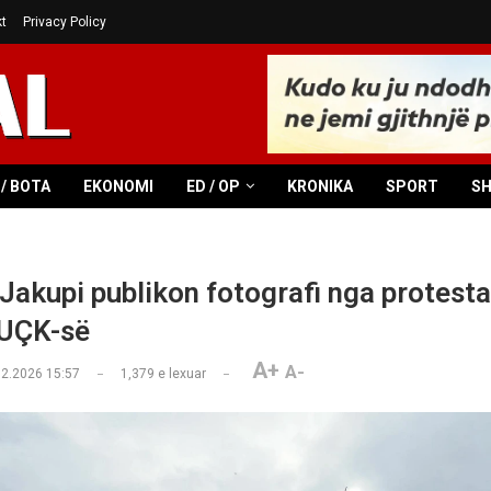
t
Privacy Policy
/ BOTA
EKONOMI
ED / OP
KRONIKA
SPORT
S
Jakupi publikon fotografi nga protesta 
 UÇK-së
A+
A-
02.2026 15:57
1,379
e lexuar