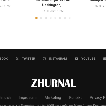
Uashington,...
26 15:58
07.08.2
07.08.2026 15:58
BOOK
TWITTER
INSTAGRAM
YOUTUBE
h nesh
Impresumi
Marketing
Kontakt
Privacy P
ve e pavarur, e themeluar në vitin 2009, që e mbulon Maqedoninë, Kosovën,