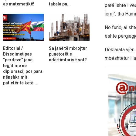
as matematikë!
tabela pa...
parë ishte i v
jemi”, tha Hami
Në fund, ai sht
është përgjegj
Editorial /
Sa janë të mbrojtur
Deklarata vjen
Bisedimet pas
punëtorët e
mbështetur Hami
“perdeve” janë
ndërtimtarisë sot?
legjitime në
diplomaci, por para
nënshkrimit
patjetër të ketë...