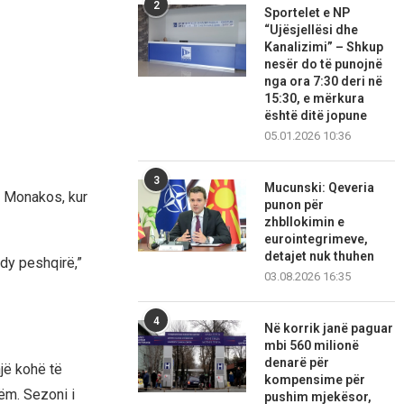
2
Sportelet e NP
“Ujësjellësi dhe
Kanalizimi” – Shkup
nesër do të punojnë
nga ora 7:30 deri në
15:30, e mërkura
është ditë jopune
05.01.2026 10:36
3
Mucunski: Qeveria
ë Monakos, kur
punon për
zhbllokimin e
eurointegrimeve,
detajet nuk thuhen
dy peshqirë,”
03.08.2026 16:35
4
Në korrik janë paguar
mbi 560 milionë
denarë për
jë kohë të
kompensime për
ëm. Sezoni i
pushim mjekësor,