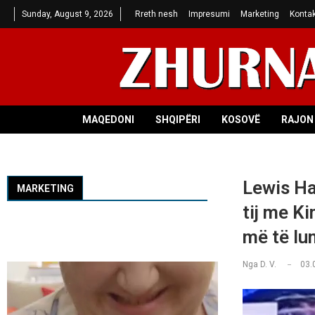
Sunday, August 9, 2026
Rreth nesh
Impresumi
Marketing
Kontak
MAQEDONI
SHQIPËRI
KOSOVË
RAJON 
Lewis Ha
MARKETING
tij me K
më të lu
Nga
D. V.
03.