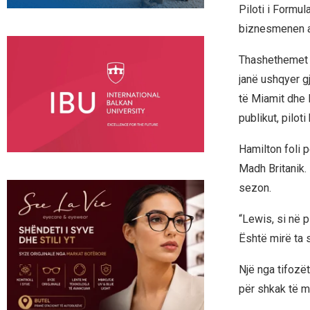
Piloti i Formul
biznesmenen a
Thashethemet p
janë ushqyer gj
të Miamit dhe M
publikut, piloti
Hamilton foli p
Madh Britanik.
sezon.
“Lewis, si në 
Është mirë ta s
Një nga tifozë
për shkak të m