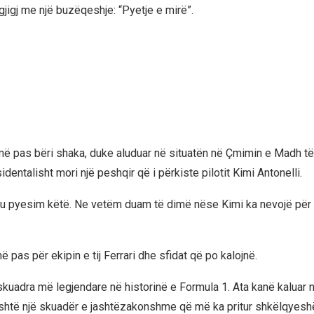
gjigj me një buzëqeshje: “Pyetje e mirë”.
ë pas bëri shaka, duke aluduar në situatën në Çmimin e Madh t
dentalisht mori një peshqir që i përkiste pilotit Kimi Antonelli.
 ju pyesim këtë. Ne vetëm duam të dimë nëse Kimi ka nevojë për 
ë pas për ekipin e tij Ferrari dhe sfidat që po kalojnë.
skuadra më legjendare në historinë e Formula 1. Ata kanë kaluar n
është një skuadër e jashtëzakonshme që më ka pritur shkëlqyesh