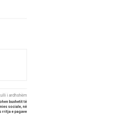
kulli i ardhshëm
tohen buxhetit të
ies sociale, në
 rritja e pagave