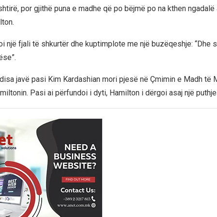
ështirë, por gjithë puna e madhe që po bëjmë po na kthen ngadalë
lton.
oi një fjali të shkurtër dhe kuptimplote me një buzëqeshje: “Dhe s
ëse”.
 disa javë pasi Kim Kardashian mori pjesë në Çmimin e Madh të
ltonin. Pasi ai përfundoi i dyti, Hamilton i dërgoi asaj një puthj