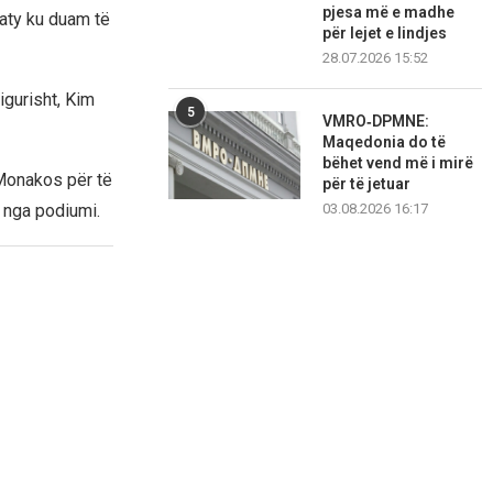
pjesa më e madhe
 aty ku duam të
për lejet e lindjes
28.07.2026 15:52
igurisht, Kim
5
VMRO‑DPMNE:
Maqedonia do të
bëhet vend më i mirë
 Monakos për të
për të jetuar
e nga podiumi.
03.08.2026 16:17