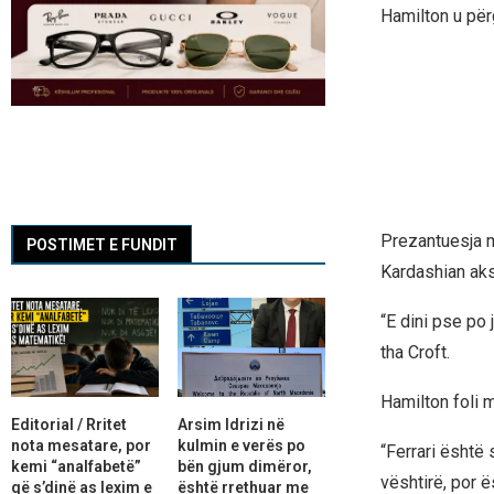
Hamilton u për
Prezantuesja m
POSTIMET E FUNDIT
Kardashian aksi
“E dini pse po
tha Croft.
Hamilton foli m
Editorial / Rritet
Arsim Idrizi në
nota mesatare, por
kulmin e verës po
“Ferrari është 
kemi “analfabetë”
bën gjum dimëror,
vështirë, por 
që s’dinë as lexim e
është rrethuar me