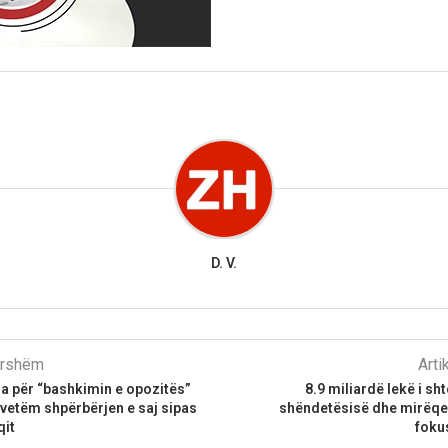
D. V.
parshëm
Arti
a për “bashkimin e opozitës”
8.9 miliardë lekë i sh
ë vetëm shpërbërjen e saj sipas
shëndetësisë dhe mirëqen
qit
fokus