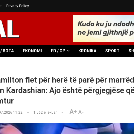
t
Privacy Policy
/ BOTA
EKONOMI
ED / OP
KRONIKA
SPORT
S
milton flet për herë të parë për marrë
im Kardashian: Ajo është përgjegjëse q
mtur
A+
A-
07.2026 11:22
1,562
e lexuar