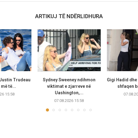
ARTIKUJ TË NDËRLIDHURA
 Justin Trudeau
Sydney Sweeney ndihmon
Gigi Hadid dhe
më të...
viktimat e zjarreve në
shfaqen b
Uashington,...
26 15:58
07.08.2
07.08.2026 15:58