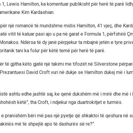
a 1, Lewis Hamilton, ka komentuar publikisht për herë të parë lidhj
merikane Kim Kardashian.
ër një romancë të mundshme midis Hamilton, 41 vjeç, dhe Karda
atë vitit të kaluar pasi ajo u pa në garat e Formula 1, përfshirë 
onakos. Ndërsa të dy janë përpjekur ta mbajnë jetën e tyre privat
 britanik tani ka folur për këtë temë për herë të parë.
ër të gjitha këto gjatë një takimi me tifozët në Silverstone përpa
 Prezantuesi David Croft vuri në dukje se Hamilton dukej më i lum
pistë ashtu edhe jashtë saj, ke qenë dukshëm më i mirë dhe më i l
hohësh këtë”, tha Croft, i ndjekur nga duartrokitjet e turmës.
t e pranishëm bëri më pas një pyetje që shkaktoi të qeshura në sa
akinës më të shpejtë apo të dashurës së re?”.