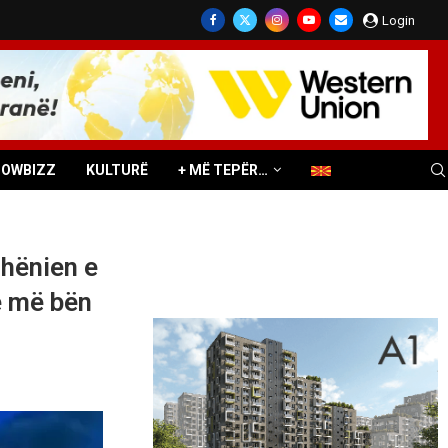
Login
HOWBIZZ
KULTURË
+ MË TEPËR…
dhënien e
ë më bën