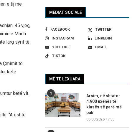
en e tij me
MEDIAT SOCIALE
shian, 45 vjeç,
FACEBOOK
TWITTER
Çmimin e Madh
INSTAGRAM
LINKEDIN
e larg syrit të
YOUTUBE
EMAIL
TIKTOK
ra Çmimit të
tur këtë
MË TË LEXUARA
umtur këtë vit.
1
Arsim, në shtator
4.900 nxënës të
klasës së parë më
pak
llë: “A është
06.08.2026 17:33