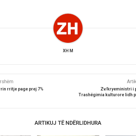
XH M
parshëm
Arti
rin rritje page prej 7%
Zv/kryeministri i 
Trashëgimia kulturore lidh 
ARTIKUJ TË NDËRLIDHURA