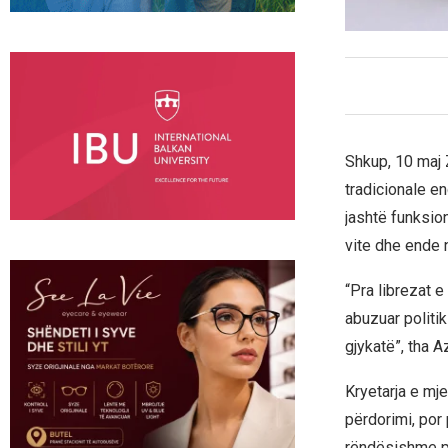
Shkup, 10 maj 
tradicionale e
jashtë funksion
vite dhe ende 
“Pra librezat 
abuzuar politi
gjykatë”, tha A
Kryetarja e mj
përdorimi, por 
rëndësishme për