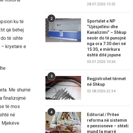
28.07.2026 15:52
2
Sportelet e NP
opsion ku të
“Ujësjellësi dhe
tit që bëhej
Kanalizimi” – Shkup
 do të ishte
nesër do të punojnë
nga ora 7:30 deri në
a – kryetare e
15:30, e mërkura
është ditë jopune
05.01.2026 10:36
dhe
3
Regjistrohet tërmet
në Shkup
ceta. Me shumë
02.08.2026 22:34
a finalizojmë
pse të mos
4
është në
Editorial / Priten
reforma në sistemin
së Mjekëve
e pensioneve – shteti
mund ta marrë