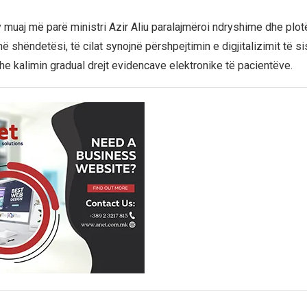
 muaj më parë ministri Azir Aliu paralajmëroi ndryshime dhe plot
ë shëndetësi, të cilat synojnë përshpejtimin e digjitalizimit të s
e kalimin gradual drejt evidencave elektronike të pacientëve.