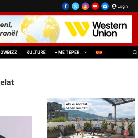
Login
HOWBIZZ
KULTURË
+ MË TEPËR…
elat