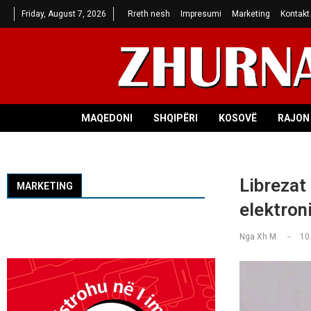
Friday, August 7, 2026
Rreth nesh
Impresumi
Marketing
Kontakt
MAQEDONI
SHQIPËRI
KOSOVË
RAJON 
Librezat
MARKETING
elektron
Nga
Xh M
10