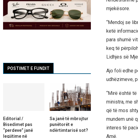
mjekësore.
“Mendoj se lib
ketë informaci
para shumë vit
keq të përpiloh
Lidhjes së Mj
POSTIMET E FUNDIT
Ajo foli edhe p
udhëzimeve, për
“Mirë është të
ministra, me sh
që të mos shty
Editorial /
Sa janë të mbrojtur
mundem unë që 
Bisedimet pas
punëtorët e
interes të pac
“perdeve” janë
ndërtimtarisë sot?
Amë.
legjitime në