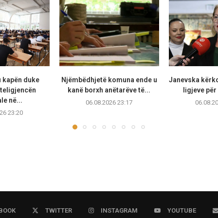
u kapën duke
Njëmbëdhjetë komuna ende u
Janevska kërko
teligjencën
kanë borxh anëtarëve të...
ligjeve për
ale në...
06.08.2026 23:17
06.08.2
26 23:20
BOOK
TWITTER
INSTAGRAM
YOUTUBE