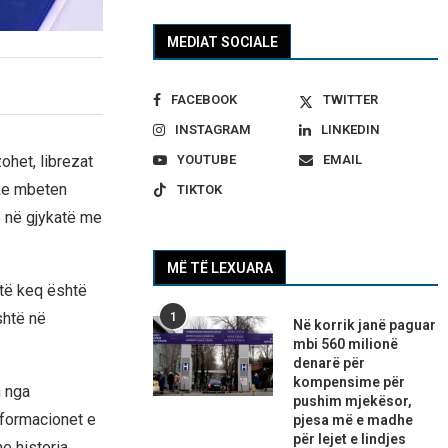
MEDIAT SOCIALE
FACEBOOK
TWITTER
INSTAGRAM
LINKEDIN
YOUTUBE
EMAIL
ohet, librezat
ike mbeten
TIKTOK
ë në gjykatë me
MË TË LEXUARA
 të keq është
shtë në
1
Në korrik janë paguar
mbi 560 milionë
denarë për
kompensime për
n nga
pushim mjekësor,
informacionet e
pjesa më e madhe
për lejet e lindjes
e historia