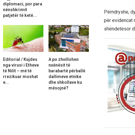
diplomaci, por para
nënshkrimit
Përndryshe, dy
patjetër të ketë...
për evidencat n
shëndetësor dh
Editorial / Kujdes
A po zhvillohen
nga virusi i Etheve
nxënësit të
të Nilit – më të
barabartë përballë
rrezikuar moshat
dallimeve etnike
e...
dhe shkollave ku
mësojnë?