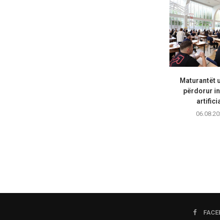
Maturantët 
përdorur in
artifici
06.08.20
FACE