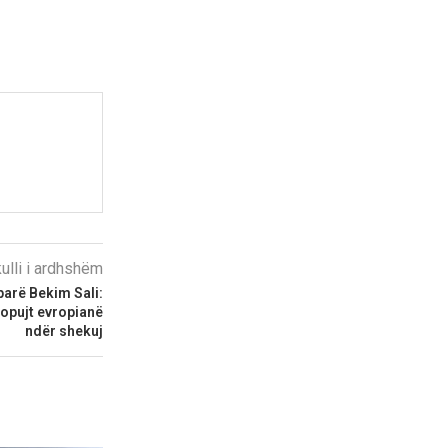
kulli i ardhshëm
parë Bekim Sali:
popujt evropianë
ndër shekuj