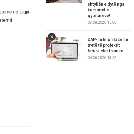
shtyllën e dytë nga
kursimet e
ësime në Ligjin
qytetarëve!
istemit
03.08.2026 15:00
5
DAP-i e fillon fazën e
tretë të projektit
fatura elektronike
04.06.2026 13:52