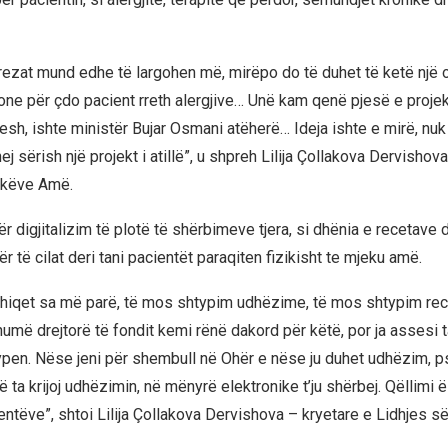
rezat mund edhe të largohen më, mirëpo do të duhet të ketë një 
one për çdo pacient rreth alergjive… Unë kam qenë pjesë e projek
esh, ishte ministër Bujar Osmani atëherë… Ideja ishte e mirë, nuk
ej sërish një projekt i atillë”, u shpreh Lilija Çollakova Dervishov
ekëve Amë.
ër digjitalizim të plotë të shërbimeve tjera, si dhënia e recetave 
 të cilat deri tani pacientët paraqiten fizikisht te mjeku amë.
 hiqet sa më parë, të mos shtypim udhëzime, të mos shtypim re
umë drejtorë të fondit kemi rënë dakord për këtë, por ja assesi t
pen. Nëse jeni për shembull në Ohër e nëse ju duhet udhëzim, 
ta krijoj udhëzimin, në mënyrë elektronike t’ju shërbej. Qëllimi 
ientëve”, shtoi Lilija Çollakova Dervishova – kryetare e Lidhjes 