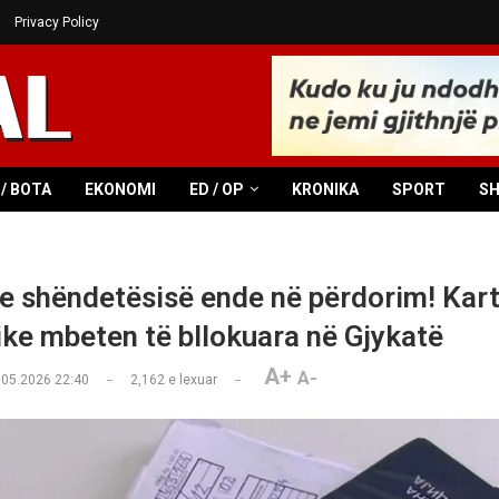
Privacy Policy
/ BOTA
EKONOMI
ED / OP
KRONIKA
SPORT
S
 e shëndetësisë ende në përdorim! Kart
ike mbeten të bllokuara në Gjykatë
A+
A-
.05.2026 22:40
2,162
e lexuar