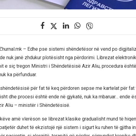
Zhurnal.mk – Edhe pse sistemi shëndetësor në vend po digjitaliz
nde nuk janë zhdukur plotësisht nga përdorimi. Librezat elektron
it e siç tregon Ministri i Shëndetësisë Azir Aliu, procedura ësht
nuk ka përfunduar.
e shëndetësisë për fat të keq përdoren sepse me kartelat për fat
kisht dhe procesi është ende në gjykatë, nuk ka mbaruar… ende ë
zir Aliu – ministër i Shëndetësisë.
ekëve amë vlerëson se librezat klasike gradualisht mund të hiqe
patjetër duhet të ekzistojë një sistem i sigurt ku ruhen të gjitha 
 pacientin, si alergjitë, terapitë që përdor, sëmundjet kronike dh