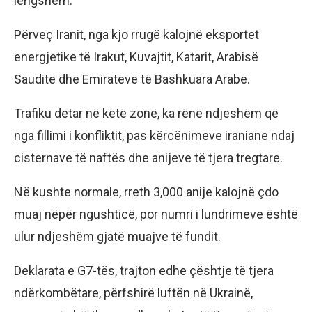
lëngshëm.
Përveç Iranit, nga kjo rrugë kalojnë eksportet
energjetike të Irakut, Kuvajtit, Katarit, Arabisë
Saudite dhe Emirateve të Bashkuara Arabe.
Trafiku detar në këtë zonë, ka rënë ndjeshëm që
nga fillimi i konfliktit, pas kërcënimeve iraniane ndaj
cisternave të naftës dhe anijeve të tjera tregtare.
Në kushte normale, rreth 3,000 anije kalojnë çdo
muaj nëpër ngushticë, por numri i lundrimeve është
ulur ndjeshëm gjatë muajve të fundit.
Deklarata e G7-tës, trajton edhe çështje të tjera
ndërkombëtare, përfshirë luftën në Ukrainë,