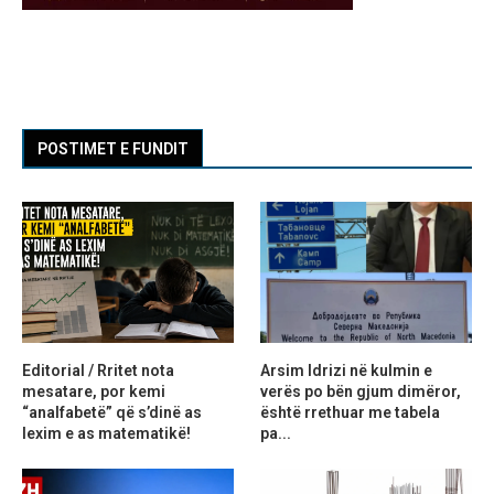
POSTIMET E FUNDIT
Editorial / Rritet nota
Arsim Idrizi në kulmin e
mesatare, por kemi
verës po bën gjum dimëror,
“analfabetë” që s’dinë as
është rrethuar me tabela
lexim e as matematikë!
pa...