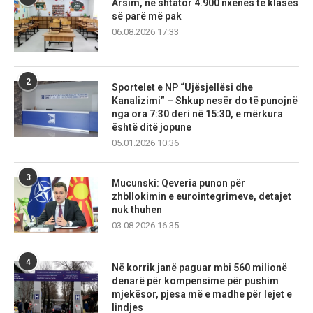
Arsim, në shtator 4.900 nxënës të klasës
së parë më pak
06.08.2026 17:33
2
Sportelet e NP “Ujësjellësi dhe
Kanalizimi” – Shkup nesër do të punojnë
nga ora 7:30 deri në 15:30, e mërkura
është ditë jopune
05.01.2026 10:36
3
Mucunski: Qeveria punon për
zhbllokimin e eurointegrimeve, detajet
nuk thuhen
03.08.2026 16:35
4
Në korrik janë paguar mbi 560 milionë
denarë për kompensime për pushim
mjekësor, pjesa më e madhe për lejet e
lindjes