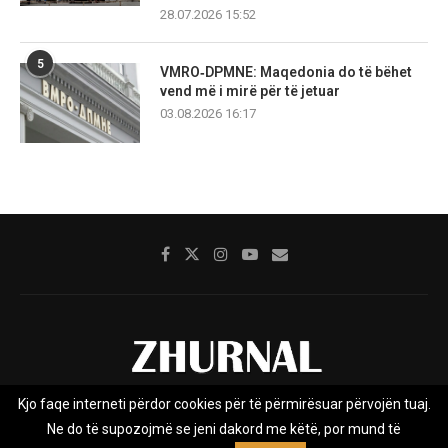
28.07.2026 15:52
5
VMRO‑DPMNE: Maqedonia do të bëhet
vend më i mirë për të jetuar
03.08.2026 16:17
Kjo faqe interneti përdor cookies për të përmirësuar përvojën tuaj.
Rreth nesh
Impresumi
Marketing
Kontakt
Ne do të supozojmë se jeni dakord me këtë, por mund të
Privacy Policy