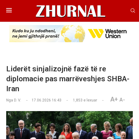
Liderët sinjalizojnë fazë të re
diplomacie pas marrëveshjes SHBA-
Iran
A+
A-
Nga
D. V.
17.06.2026 16:43
1,853
e lexuar