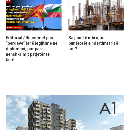
Editorial / Bisedimet pas
Sa janë të mbrojtur
“perdeve” janë legjitime në
punëtorët e ndërtimtarisë
diplomaci, por para
sot?
nënshkrimit patjetër të
ketë...