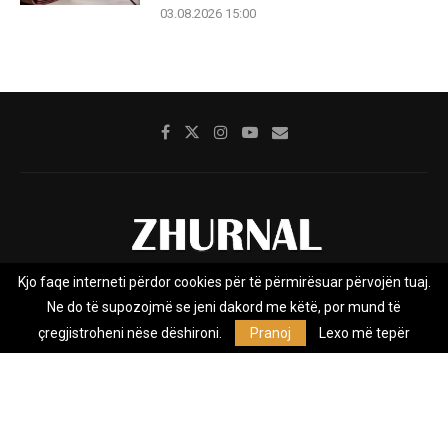
03.08.2026 15:00
Kjo faqe interneti përdor cookies për të përmirësuar përvojën tuaj.
Rreth nesh
Impresumi
Marketing
Kontakt
Ne do të supozojmë se jeni dakord me këtë, por mund të
Privacy Policy
çregjistroheni nëse dëshironi.
Pranoj
Lexo më tepër
Zhurnal.mk është Agjenci e Lajmeve e pavarur, e themeluar në vitin
2009, që e mbulon Maqedoninë, Kosovën, Shqipërinë edhe lajmet
nga bota.
@2026 - All Right Reserved. Designed and Developed by