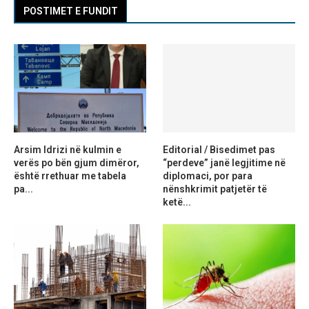
POSTIMET E FUNDIT
Arsim Idrizi në kulmin e
Editorial / Bisedimet pas
verës po bën gjum dimëror,
“perdeve” janë legjitime në
është rrethuar me tabela
diplomaci, por para
pa...
nënshkrimit patjetër të
ketë...