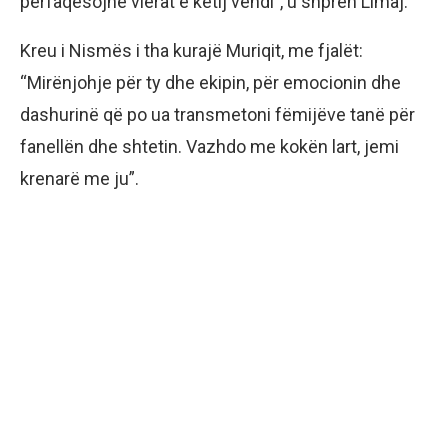
përfaqësojnë vlerat e këtij vendi”, u shpreh Limaj.
Kreu i Nismës i tha kurajë Muriqit, me fjalët:
“Mirënjohje për ty dhe ekipin, për emocionin dhe
dashurinë që po ua transmetoni fëmijëve tanë për
fanellën dhe shtetin. Vazhdo me kokën lart, jemi
krenarë me ju”.