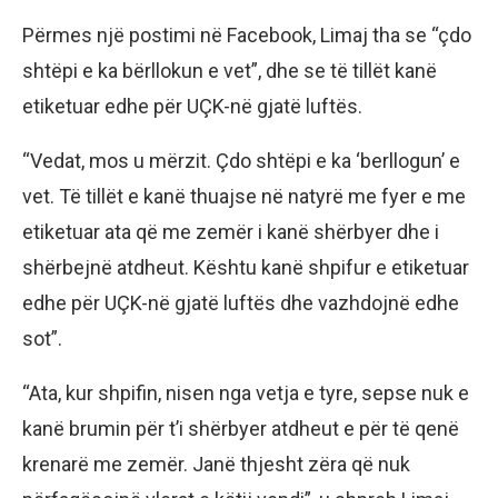
Përmes një postimi në Facebook, Limaj tha se “çdo
shtëpi e ka bërllokun e vet”, dhe se të tillët kanë
etiketuar edhe për UÇK-në gjatë luftës.
“Vedat, mos u mërzit. Çdo shtëpi e ka ‘berllogun’ e
vet. Të tillët e kanë thuajse në natyrë me fyer e me
etiketuar ata që me zemër i kanë shërbyer dhe i
shërbejnë atdheut. Kështu kanë shpifur e etiketuar
edhe për UÇK-në gjatë luftës dhe vazhdojnë edhe
sot”.
“Ata, kur shpifin, nisen nga vetja e tyre, sepse nuk e
kanë brumin për t’i shërbyer atdheut e për të qenë
krenarë me zemër. Janë thjesht zëra që nuk