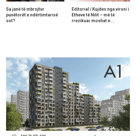
Sa janë të mbrojtur
Editorial / Kujdes nga virusi i
punëtorët e ndërtimtarisë
Etheve të Nilit – më të
sot?
rrezikuar moshat e...