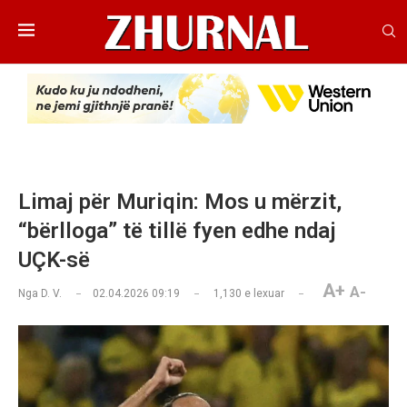
Limaj për Muriqin: Mos u mërzit,
“bërlloga” të tillë fyen edhe ndaj
UÇK-së
A+
A-
Nga
D. V.
02.04.2026 09:19
1,130
e lexuar