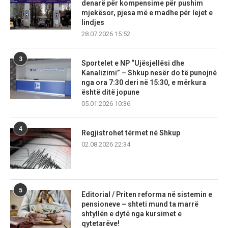
denarë për kompensime për pushim
mjekësor, pjesa më e madhe për lejet e
lindjes
28.07.2026 15:52
3
Sportelet e NP “Ujësjellësi dhe
Kanalizimi” – Shkup nesër do të punojnë
nga ora 7:30 deri në 15:30, e mërkura
është ditë jopune
05.01.2026 10:36
4
Regjistrohet tërmet në Shkup
02.08.2026 22:34
5
Editorial / Priten reforma në sistemin e
pensioneve – shteti mund ta marrë
shtyllën e dytë nga kursimet e
qytetarëve!