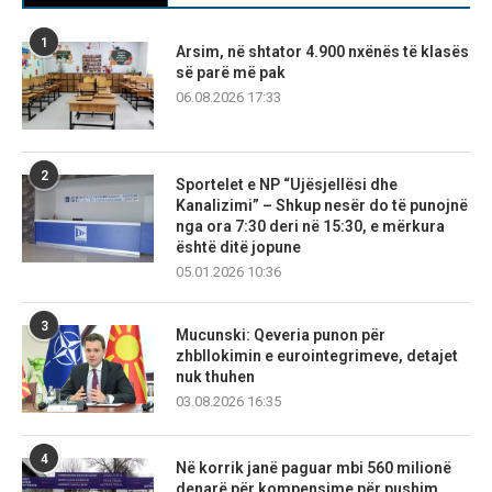
1
Arsim, në shtator 4.900 nxënës të klasës
së parë më pak
06.08.2026 17:33
2
Sportelet e NP “Ujësjellësi dhe
Kanalizimi” – Shkup nesër do të punojnë
nga ora 7:30 deri në 15:30, e mërkura
është ditë jopune
05.01.2026 10:36
3
Mucunski: Qeveria punon për
zhbllokimin e eurointegrimeve, detajet
nuk thuhen
03.08.2026 16:35
4
Në korrik janë paguar mbi 560 milionë
denarë për kompensime për pushim