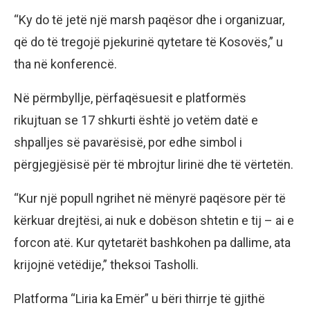
“Ky do të jetë një marsh paqësor dhe i organizuar,
që do të tregojë pjekurinë qytetare të Kosovës,” u
tha në konferencë.
Në përmbyllje, përfaqësuesit e platformës
rikujtuan se 17 shkurti është jo vetëm datë e
shpalljes së pavarësisë, por edhe simbol i
përgjegjësisë për të mbrojtur lirinë dhe të vërtetën.
“Kur një popull ngrihet në mënyrë paqësore për të
kërkuar drejtësi, ai nuk e dobëson shtetin e tij – ai e
forcon atë. Kur qytetarët bashkohen pa dallime, ata
krijojnë vetëdije,” theksoi Tasholli.
Platforma “Liria ka Emër” u bëri thirrje të gjithë