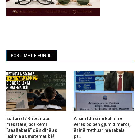
POSTIMET E FUNDIT
Editorial / Rritet nota
Arsim Idrizi në kulmin e
mesatare, por kemi
verës po bën gjum dimëror,
“analfabetë” që s’dinë as
është rrethuar me tabela
lexim e as matematikë!
pa...