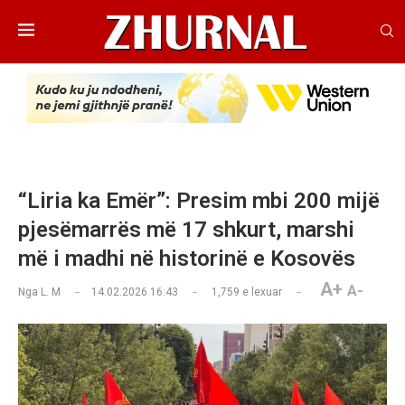
“Liria ka Emër”: Presim mbi 200 mijë
pjesëmarrës më 17 shkurt, marshi
më i madhi në historinë e Kosovës
A+
A-
Nga
L. M
14.02.2026 16:43
1,759
e lexuar