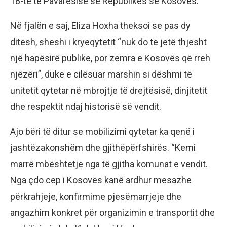
18-të të Pavarësisë së Republikës së Kosovës.
Në fjalën e saj, Eliza Hoxha theksoi se pas dy
ditësh, sheshi i kryeqytetit “nuk do të jetë thjesht
një hapësirë publike, por zemra e Kosovës që rreh
njëzëri”, duke e cilësuar marshin si dëshmi të
unitetit qytetar në mbrojtje të drejtësisë, dinjitetit
dhe respektit ndaj historisë së vendit.
Ajo bëri të ditur se mobilizimi qytetar ka qenë i
jashtëzakonshëm dhe gjithëpërfshirës. “Kemi
marrë mbështetje nga të gjitha komunat e vendit.
Nga çdo cep i Kosovës kanë ardhur mesazhe
përkrahjeje, konfirmime pjesëmarrjeje dhe
angazhim konkret për organizimin e transportit dhe