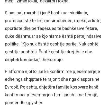
mobilizimin lokal,” deklaroi Hoxha.
Sipas saj, marshit i janë bashkuar sindikata,
profesionistë të lirë, mësimdhënës, mjekë, artistë,
sportistë dhe përfaqësues të bashkësive fetare,
duke dëshmuar se kjo nismë është përtej ndasive
politike. “Kjo nuk është çështje partie. Nuk është
çështje pushteti. Është çështje drejtësie dhe
dinjiteti kombëtar,” theksoi ajo.
Platforma njoftoi se ka konfirmime pjesëmarrjeje
edhe nga shqiptarë të rajonit dhe nga diaspora në
Evropë. Po ashtu, dhjetëra familje kosovare kanë
konfirmuar pjesëmarrjen familjarisht, me fëmijë,
prindër dhe gjyshër.