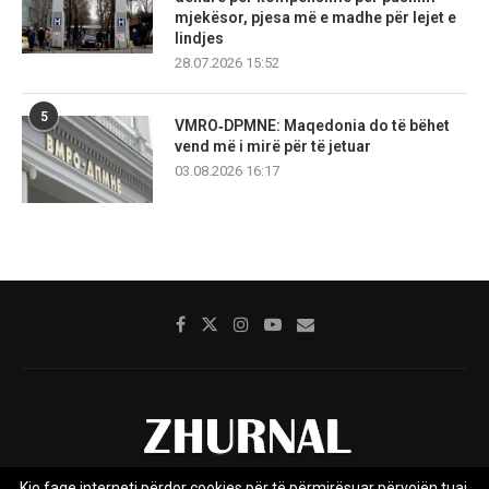
mjekësor, pjesa më e madhe për lejet e
lindjes
28.07.2026 15:52
5
VMRO‑DPMNE: Maqedonia do të bëhet
vend më i mirë për të jetuar
03.08.2026 16:17
Kjo faqe interneti përdor cookies për të përmirësuar përvojën tuaj.