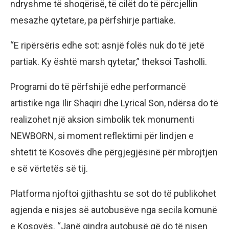
ndryshme të shoqërisë, të cilët do të përcjellin
mesazhe qytetare, pa përfshirje partiake.
“E ripërsëris edhe sot: asnjë folës nuk do të jetë
partiak. Ky është marsh qytetar,” theksoi Tasholli.
Programi do të përfshijë edhe performancë
artistike nga Ilir Shaqiri dhe Lyrical Son, ndërsa do të
realizohet një aksion simbolik tek monumenti
NEWBORN, si moment reflektimi për lindjen e
shtetit të Kosovës dhe përgjegjësinë për mbrojtjen
e së vërtetës së tij.
Platforma njoftoi gjithashtu se sot do të publikohet
agjenda e nisjes së autobusëve nga secila komunë
e Kosovës. “Janë qindra autobusë që do të nisen