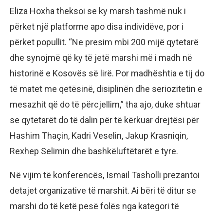
Eliza Hoxha theksoi se ky marsh tashmë nuk i
përket një platforme apo disa individëve, por i
përket popullit. “Ne presim mbi 200 mijë qytetarë
dhe synojmë që ky të jetë marshi më i madh në
historinë e Kosovës së lirë. Por madhështia e tij do
të matet me qetësinë, disiplinën dhe seriozitetin e
mesazhit që do të përcjellim,” tha ajo, duke shtuar
se qytetarët do të dalin për të kërkuar drejtësi për
Hashim Thaçin, Kadri Veselin, Jakup Krasniqin,
Rexhep Selimin dhe bashkëluftëtarët e tyre.
Në vijim të konferencës, Ismail Tasholli prezantoi
detajet organizative të marshit. Ai bëri të ditur se
marshi do të ketë pesë folës nga kategori të