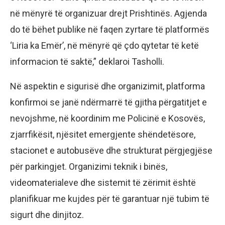
në mënyrë të organizuar drejt Prishtinës. Agjenda
do të bëhet publike në faqen zyrtare të platformës
‘Liria ka Emër’, në mënyrë që çdo qytetar të ketë
informacion të saktë,” deklaroi Tasholli.
Në aspektin e sigurisë dhe organizimit, platforma
konfirmoi se janë ndërmarrë të gjitha përgatitjet e
nevojshme, në koordinim me Policinë e Kosovës,
zjarrfikësit, njësitet emergjente shëndetësore,
stacionet e autobusëve dhe strukturat përgjegjëse
për parkingjet. Organizimi teknik i binës,
videomaterialeve dhe sistemit të zërimit është
planifikuar me kujdes për të garantuar një tubim të
sigurt dhe dinjitoz.