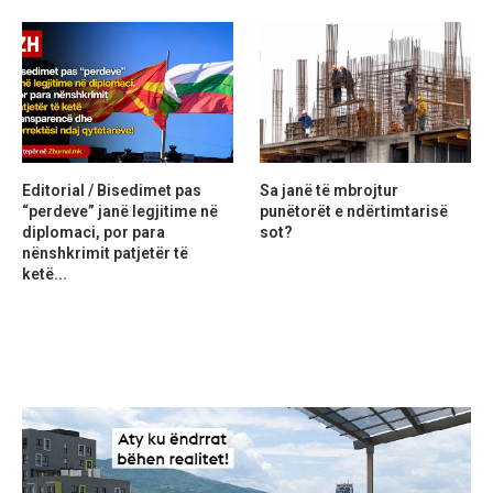
Editorial / Bisedimet pas
Sa janë të mbrojtur
“perdeve” janë legjitime në
punëtorët e ndërtimtarisë
diplomaci, por para
sot?
nënshkrimit patjetër të
ketë...