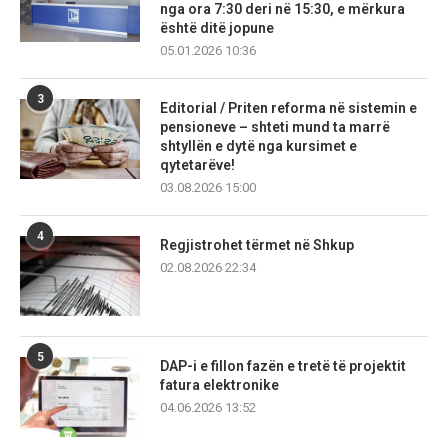
nga ora 7:30 deri në 15:30, e mërkura
është ditë jopune
05.01.2026 10:36
3
Editorial / Priten reforma në sistemin e
pensioneve – shteti mund ta marrë
shtyllën e dytë nga kursimet e
qytetarëve!
03.08.2026 15:00
4
Regjistrohet tërmet në Shkup
02.08.2026 22:34
5
DAP-i e fillon fazën e tretë të projektit
fatura elektronike
04.06.2026 13:52