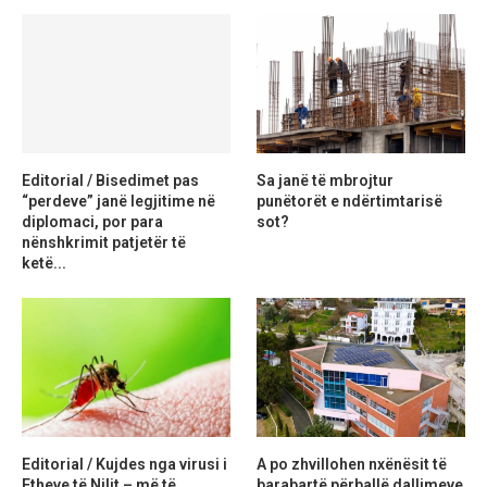
Editorial / Bisedimet pas
Sa janë të mbrojtur
“perdeve” janë legjitime në
punëtorët e ndërtimtarisë
diplomaci, por para
sot?
nënshkrimit patjetër të
ketë...
Editorial / Kujdes nga virusi i
A po zhvillohen nxënësit të
Etheve të Nilit – më të
barabartë përballë dallimeve