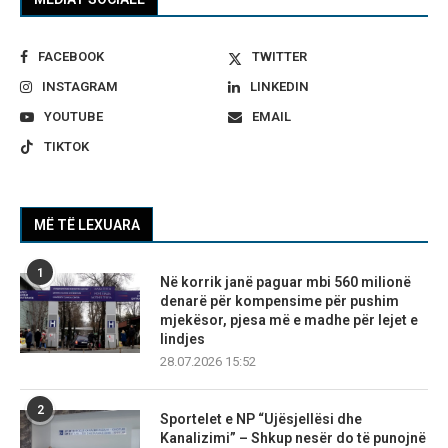
FACEBOOK
TWITTER
INSTAGRAM
LINKEDIN
YOUTUBE
EMAIL
TIKTOK
MË TË LEXUARA
1
Në korrik janë paguar mbi 560 milionë
denarë për kompensime për pushim
mjekësor, pjesa më e madhe për lejet e
lindjes
28.07.2026 15:52
2
Sportelet e NP “Ujësjellësi dhe
Kanalizimi” – Shkup nesër do të punojnë