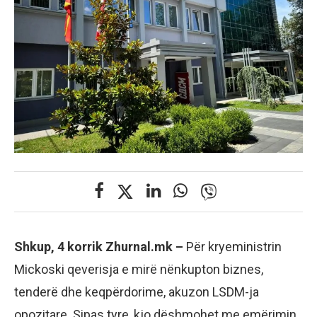
Shkup, 4 korrik Zhurnal.mk –
Për kryeministrin
Mickoski qeverisja e mirë nënkupton biznes,
tenderë dhe keqpërdorime, akuzon LSDM-ja
opozitare. Sipas tyre, kjo dëshmohet me emërimin