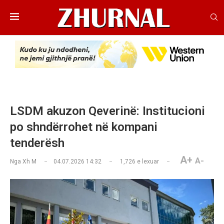
LSDM akuzon Qeverinë: Institucioni
po shndërrohet në kompani
tenderësh
A+
A-
Nga
Xh M
04.07.2026 14:32
1,726
e lexuar