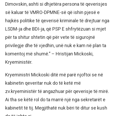
Dimovskin, ashti si dhjetëra persona të qeverisjes
së kaluar të VMRO-DPMNE-së që ishin pjesë e
hajkës politike të qeverisë kriminale të drejtuar nga
LSDM-ja dhe BDI-ja, që PSP E shfrytëzuan si mjet
për ta shitur shtetin që për vete të sigurojnë
privilegje dhe të vjedhin, unë nuk e kam në plan ta
komentoj më shumë.” – Hristijan Mickoski,
Kryeministër.
Kryeministri Mickoski ditë më parë njoftoi se në
kabinetin qeveritar nuk do të ketë më
zv.kryeministër të angazhuar për qeverisje të mirë.
Ai tha se këtë rol do ta marrë një nga sekretarët e
kabinetit të tij. Megjithatë nuk bëri të ditur se kush