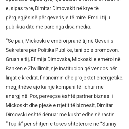
e, sipas tyre, Dimitar Dimovskit në krye të
përgjegjësisë për qeverisje të mirë. Emri i tij u
publikua ditë më parë nga disa media.
“Së pari, Mickoski e emëroi pranë tij në Qeveri si
Sekretare për Politika Publike, tani po e promovon.
Gruan e tij, Efimija Dimovska, Mickoski e emëroi në
Bankën e Zhvillimit, një institucion që vendos për
linjat e kreditit, financimin dhe projektet energjetike,
megjithëse ajo ka një kompani të lidhur me
energjinë. Por, përveçse është partner biznesi i
Mickoskit dhe pjesë e rrjetit të biznesit, Dimitar
Dimovski është dënuar me kusht edhe në rastin
“Toplik” për shitjen e tokës shtetërore në “Sunny