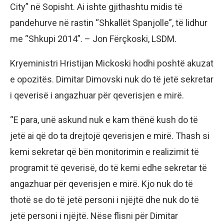
City” në Sopisht. Ai ishte gjithashtu midis të
pandehurve në rastin “Shkallët Spanjolle”, të lidhur
me “Shkupi 2014”. – Jon Fërçkoski, LSDM.
Kryeministri Hristijan Mickoski hodhi poshtë akuzat
e opozitës. Dimitar Dimovski nuk do të jetë sekretar
i qeverisë i angazhuar për qeverisjen e mirë.
“E para, unë askund nuk e kam thënë kush do të
jetë ai që do ta drejtojë qeverisjen e mirë. Thash si
kemi sekretar që bën monitorimin e realizimit të
programit të qeverisë, do të kemi edhe sekretar të
angazhuar për qeverisjen e mirë. Kjo nuk do të
thotë se do të jetë personi i njëjtë dhe nuk do të
jetë personi i njëjtë. Nëse flisni për Dimitar