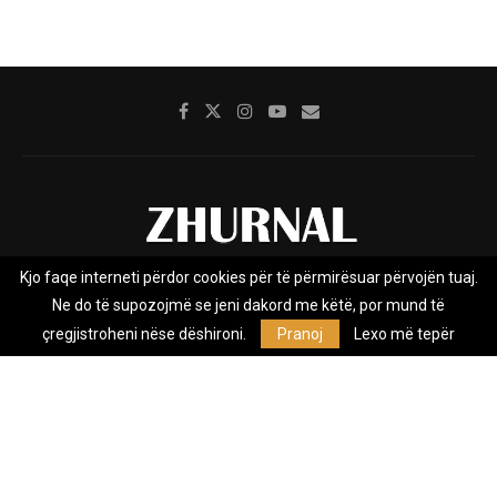
Kjo faqe interneti përdor cookies për të përmirësuar përvojën tuaj.
Rreth nesh
Impresumi
Marketing
Kontakt
Ne do të supozojmë se jeni dakord me këtë, por mund të
Privacy Policy
çregjistroheni nëse dëshironi.
Pranoj
Lexo më tepër
Zhurnal.mk është Agjenci e Lajmeve e pavarur, e themeluar në vitin
2009, që e mbulon Maqedoninë, Kosovën, Shqipërinë edhe lajmet
nga bota.
@2026 - All Right Reserved. Designed and Developed by
Anet.Com.Mk