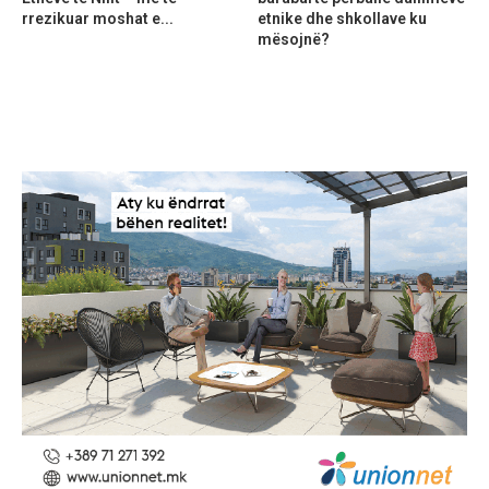
rrezikuar moshat e...
etnike dhe shkollave ku
mësojnë?