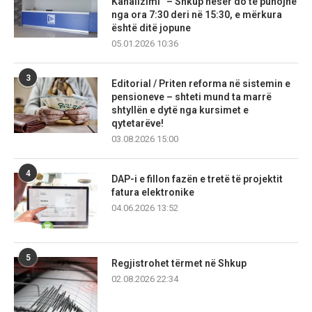
Kanalizimi” – Shkup nesër do të punojnë
nga ora 7:30 deri në 15:30, e mërkura
është ditë jopune
05.01.2026 10:36
3
Editorial / Priten reforma në sistemin e
pensioneve – shteti mund ta marrë
shtyllën e dytë nga kursimet e
qytetarëve!
03.08.2026 15:00
4
DAP-i e fillon fazën e tretë të projektit
fatura elektronike
04.06.2026 13:52
5
Regjistrohet tërmet në Shkup
02.08.2026 22:34