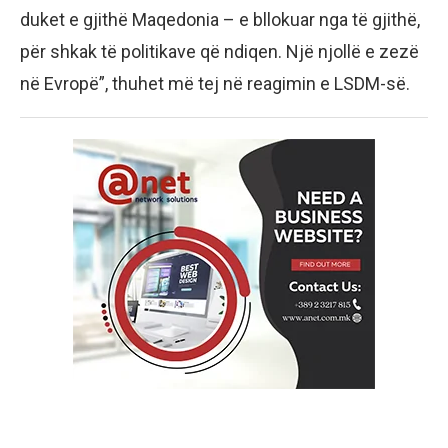
duket e gjithë Maqedonia – e bllokuar nga të gjithë,
për shkak të politikave që ndiqen. Një njollë e zezë
në Evropë”, thuhet më tej në reagimin e LSDM-së.