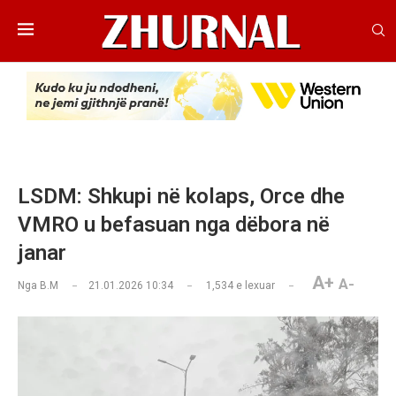
LSDM: Shkupi në kolaps, Orce dhe
VMRO u befasuan nga dëbora në
janar
A+
A-
Nga
B.M
21.01.2026 10:34
1,534
e lexuar