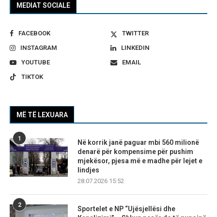
MEDIAT SOCIALE
FACEBOOK
TWITTER
INSTAGRAM
LINKEDIN
YOUTUBE
EMAIL
TIKTOK
MË TË LEXUARA
1
Në korrik janë paguar mbi 560 milionë
denarë për kompensime për pushim
mjekësor, pjesa më e madhe për lejet e
lindjes
28.07.2026 15:52
2
Sportelet e NP “Ujësjellësi dhe