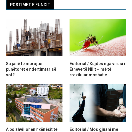
POSTIMET E FUNDIT
Sa janë të mbrojtur
Editorial / Kujdes nga virusi i
punëtorët e ndërtimtarisë
Etheve të Nilit – më të
sot?
rrezikuar moshat e...
A po zhvillohen nxënësit të
Editorial / Mos gjuani me