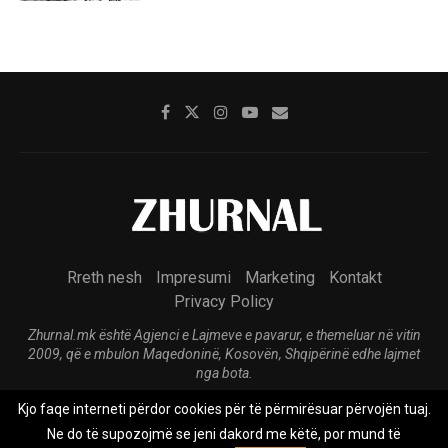
Rreth nesh
Impresumi
Marketing
Kontakt
Privacy Policy
Zhurnal.mk është Agjenci e Lajmeve e pavarur, e themeluar në vitin
2009, që e mbulon Maqedoninë, Kosovën, Shqipërinë edhe lajmet
nga bota.
Kjo faqe interneti përdor cookies për të përmirësuar përvojën tuaj.
@2026 - All Right Reserved. Designed and Developed by
Anet.Com.Mk
Ne do të supozojmë se jeni dakord me këtë, por mund të