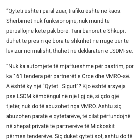
“Qyteti është i paralizuar, trafiku është në kaos.
Shërbimet nuk funksionojnë, nuk mund të
përballojnë këtë pak borë. Tani banorët e Shkupit
duhet të presin që bora të shkrihet në rrugë për të
lëvizur normalisht, thuhet në deklaratën e LSDM-së.
“Nuk ka automjete të mjaftueshme për pastrim, por
ka 161 tendera për partnerët e Orce dhe VMRO-së.
A është ky një “Qytet i Sigurt”? Kjo është arsyeja
pse LSDM këmbëngul në një ligj që, si çdo gjë
tjetër, nuk do të abuzohet nga VMRO. Ashtu siç
abuzohen paratë e qytetarëve, të cilat përfundojnë
në xhepat privatë të partnerëve të Mickoskit
përmes tenderëve. Siç duket qyteti sot, ashtu do të