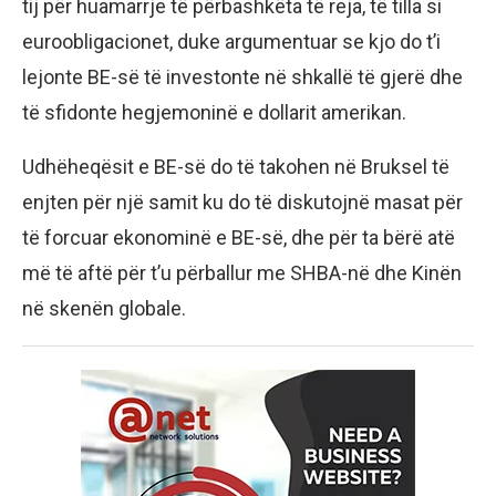
tij për huamarrje të përbashkëta të reja, të tilla si
euroobligacionet, duke argumentuar se kjo do t’i
lejonte BE-së të investonte në shkallë të gjerë dhe
të sfidonte hegjemoninë e dollarit amerikan.
Udhëheqësit e BE-së do të takohen në Bruksel të
enjten për një samit ku do të diskutojnë masat për
të forcuar ekonominë e BE-së, dhe për ta bërë atë
më të aftë për t’u përballur me SHBA-në dhe Kinën
në skenën globale.