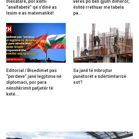
mesatare, por kemi
verës po bën gjum dimëror,
“analfabetë” që s’dinë as
është rrethuar me tabela
lexim e as matematikë!
pa...
Editorial / Bisedimet pas
Sa janë të mbrojtur
“perdeve” janë legjitime në
punëtorët e ndërtimtarisë
diplomaci, por para
sot?
nënshkrimit patjetër të
ketë...