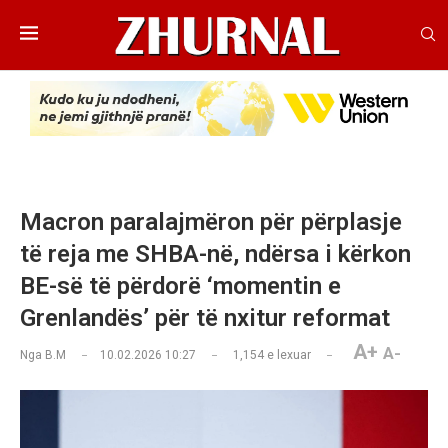
Macron paralajmëron për përplasje
të reja me SHBA-në, ndërsa i kërkon
BE-së të përdorë ‘momentin e
Grenlandës’ për të nxitur reformat
A+
A-
Nga
B.M
10.02.2026 10:27
1,154
e lexuar