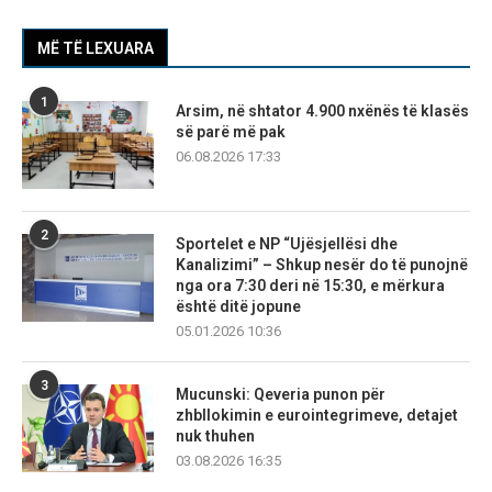
MË TË LEXUARA
1
Arsim, në shtator 4.900 nxënës të klasës
së parë më pak
06.08.2026 17:33
2
Sportelet e NP “Ujësjellësi dhe
Kanalizimi” – Shkup nesër do të punojnë
nga ora 7:30 deri në 15:30, e mërkura
është ditë jopune
05.01.2026 10:36
3
Mucunski: Qeveria punon për
zhbllokimin e eurointegrimeve, detajet
nuk thuhen
03.08.2026 16:35