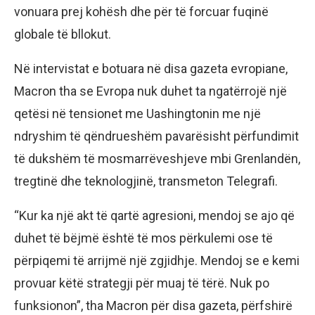
vonuara prej kohësh dhe për të forcuar fuqinë
globale të bllokut.
Në intervistat e botuara në disa gazeta evropiane,
Macron tha se Evropa nuk duhet ta ngatërrojë një
qetësi në tensionet me Uashingtonin me një
ndryshim të qëndrueshëm pavarësisht përfundimit
të dukshëm të mosmarrëveshjeve mbi Grenlandën,
tregtinë dhe teknologjinë, transmeton Telegrafi.
“Kur ka një akt të qartë agresioni, mendoj se ajo që
duhet të bëjmë është të mos përkulemi ose të
përpiqemi të arrijmë një zgjidhje. Mendoj se e kemi
provuar këtë strategji për muaj të tërë. Nuk po
funksionon”, tha Macron për disa gazeta, përfshirë