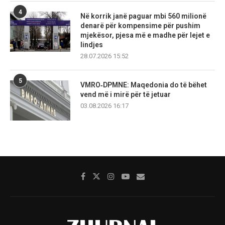
4
Në korrik janë paguar mbi 560 milionë
denarë për kompensime për pushim
mjekësor, pjesa më e madhe për lejet e
lindjes
28.07.2026 15:52
5
VMRO‑DPMNE: Maqedonia do të bëhet
vend më i mirë për të jetuar
03.08.2026 16:17