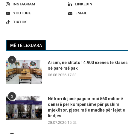
INSTAGRAM
LINKEDIN
YOUTUBE
EMAIL
TIKTOK
MË TË LEXUARA
1
Arsim, në shtator 4.900 nxënës të klasës
së parë më pak
06.08.2026 17:33
2
Në korrik janë paguar mbi 560 milionë
denarë për kompensime për pushim
mjekësor, pjesa më e madhe për lejet e
lindjes
28.07.2026 15:52