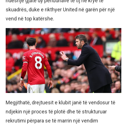
ndeshje gjatë dy periudhave të tij në krye të
skuadrës, duke e rikthyer United në garën për një
vend në top katërshe.
Megjithatë, drejtuesit e klubit janë të vendosur të
ndjekin një proces të plotë dhe të strukturuar
rekrutimi përpara se të marrin një vendim