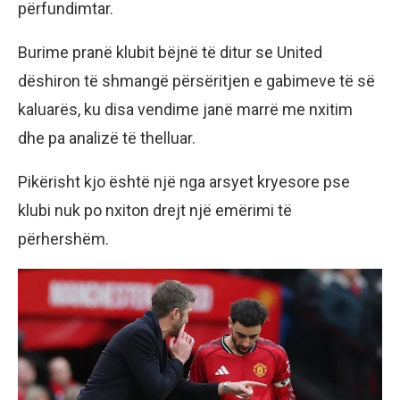
përfundimtar.
Burime pranë klubit bëjnë të ditur se United
dëshiron të shmangë përsëritjen e gabimeve të së
kaluarës, ku disa vendime janë marrë me nxitim
dhe pa analizë të thelluar.
Pikërisht kjo është një nga arsyet kryesore pse
klubi nuk po nxiton drejt një emërimi të
përhershëm.