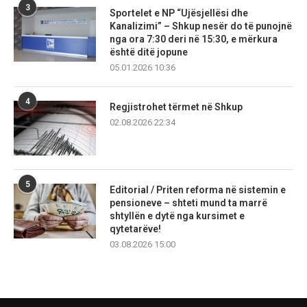
3
Sportelet e NP “Ujësjellësi dhe
Kanalizimi” – Shkup nesër do të punojnë
nga ora 7:30 deri në 15:30, e mërkura
është ditë jopune
05.01.2026 10:36
4
Regjistrohet tërmet në Shkup
02.08.2026 22:34
5
Editorial / Priten reforma në sistemin e
pensioneve – shteti mund ta marrë
shtyllën e dytë nga kursimet e
qytetarëve!
03.08.2026 15:00