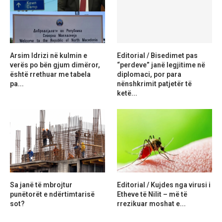
Arsim Idrizi në kulmin e
Editorial / Bisedimet pas
verës po bën gjum dimëror,
“perdeve” janë legjitime në
është rrethuar me tabela
diplomaci, por para
pa...
nënshkrimit patjetër të
ketë...
Sa janë të mbrojtur
Editorial / Kujdes nga virusi i
punëtorët e ndërtimtarisë
Etheve të Nilit – më të
sot?
rrezikuar moshat e...