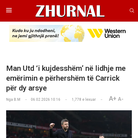
Man Utd ‘i kujdesshëm’ në lidhje me
emërimin e përhershëm të Carrick
për dy arsye
A+
A-
Nga
B.M
06.02.2026 10:16
1,778
e lexuar