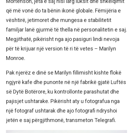
Mortenson, jeta e saj nisi larg luksit dhe shkëlqimit
që më vonë do ta bënin ikonë globale. Fëmijëria e
vështirë, jetimoret dhe mungesa e stabilitetit
familjar lanë gjurmë të thella në personalitetin e saj.
Megjithatë, pikërisht nga ajo pasiguri lindi nevoja
për të krijuar një version të ri të vetes – Marilyn
Monroe.
Pak njerëz e dinë se Marilyn fillimisht kishte flokë
ngjyrë kafe dhe punonte në një fabrikë gjatë Luftës
së Dytë Botërore, ku kontrollonte parashutat dhe
pajisjet ushtarake. Pikërisht aty u fotografua nga
një fotograf ushtarak dhe ajo fotografi ndryshoi
jetën e saj përgjithmonë, transmeton Telegrafi.