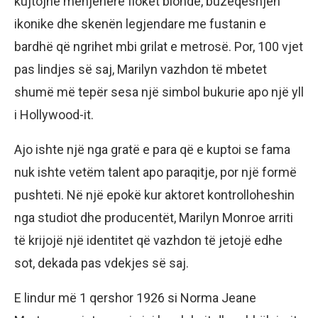
kujtojnë menjëherë flokët bionde, buzëqeshjen
ikonike dhe skenën legjendare me fustanin e
bardhë që ngrihet mbi grilat e metrosë. Por, 100 vjet
pas lindjes së saj, Marilyn vazhdon të mbetet
shumë më tepër sesa një simbol bukurie apo një yll
i Hollywood-it.
Ajo ishte një nga gratë e para që e kuptoi se fama
nuk ishte vetëm talent apo paraqitje, por një formë
pushteti. Në një epokë kur aktoret kontrolloheshin
nga studiot dhe producentët, Marilyn Monroe arriti
të krijojë një identitet që vazhdon të jetojë edhe
sot, dekada pas vdekjes së saj.
E lindur më 1 qershor 1926 si Norma Jeane