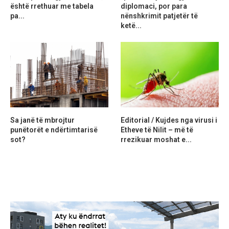
është rrethuar me tabela
diplomaci, por para
pa...
nënshkrimit patjetër të
ketë...
Sa janë të mbrojtur
Editorial / Kujdes nga virusi i
punëtorët e ndërtimtarisë
Etheve të Nilit – më të
sot?
rrezikuar moshat e...