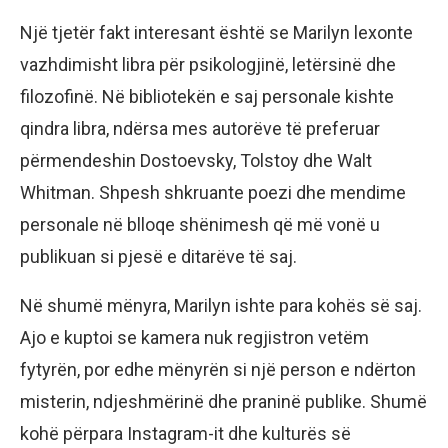
Një tjetër fakt interesant është se Marilyn lexonte
vazhdimisht libra për psikologjinë, letërsinë dhe
filozofinë. Në bibliotekën e saj personale kishte
qindra libra, ndërsa mes autorëve të preferuar
përmendeshin Dostoevsky, Tolstoy dhe Walt
Whitman. Shpesh shkruante poezi dhe mendime
personale në blloqe shënimesh që më vonë u
publikuan si pjesë e ditarëve të saj.
Në shumë mënyra, Marilyn ishte para kohës së saj.
Ajo e kuptoi se kamera nuk regjistron vetëm
fytyrën, por edhe mënyrën si një person e ndërton
misterin, ndjeshmërinë dhe praninë publike. Shumë
kohë përpara Instagram-it dhe kulturës së