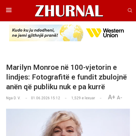
Marilyn Monroe në 100-vjetorin e
lindjes: Fotografitë e fundit zbulojnë
anën që publiku nuk e pa kurrë
A+
A-
Nga
D. V.
01.06.2026 15:12
1,529
e lexuar