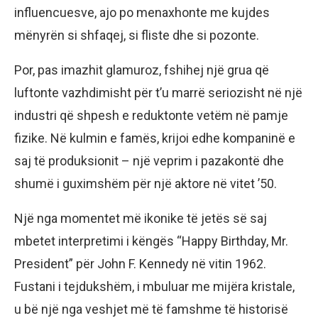
influencuesve, ajo po menaxhonte me kujdes
mënyrën si shfaqej, si fliste dhe si pozonte.
Por, pas imazhit glamuroz, fshihej një grua që
luftonte vazhdimisht për t’u marrë seriozisht në një
industri që shpesh e reduktonte vetëm në pamje
fizike. Në kulmin e famës, krijoi edhe kompaninë e
saj të produksionit – një veprim i pazakontë dhe
shumë i guximshëm për një aktore në vitet ’50.
Një nga momentet më ikonike të jetës së saj
mbetet interpretimi i këngës “Happy Birthday, Mr.
President” për John F. Kennedy në vitin 1962.
Fustani i tejdukshëm, i mbuluar me mijëra kristale,
u bë një nga veshjet më të famshme të historisë