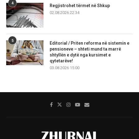
4
Regjistrohet tërmet në Shkup
02.08.2026 22:34
5
Editorial / Priten reforma në sistemin e
pensioneve – shteti mund ta marrë
shtyllën e dytë nga kursimet e
qytetarëve!
03.08.2026 15:00