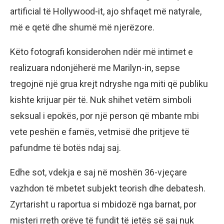
artificial të Hollywood-it, ajo shfaqet më natyrale,
më e qetë dhe shumë më njerëzore.
Këto fotografi konsiderohen ndër më intimet e
realizuara ndonjëherë me Marilyn-in, sepse
tregojnë një grua krejt ndryshe nga miti që publiku
kishte krijuar për të. Nuk shihet vetëm simboli
seksual i epokës, por një person që mbante mbi
vete peshën e famës, vetmisë dhe pritjeve të
pafundme të botës ndaj saj.
Edhe sot, vdekja e saj në moshën 36-vjeçare
vazhdon të mbetet subjekt teorish dhe debatesh.
Zyrtarisht u raportua si mbidozë nga barnat, por
misteri rreth orëve të fundit të jetës së saj nuk