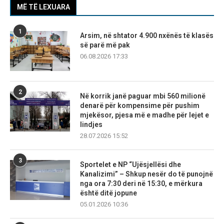
MË TË LEXUARA
1
Arsim, në shtator 4.900 nxënës të klasës
së parë më pak
06.08.2026 17:33
2
Në korrik janë paguar mbi 560 milionë
denarë për kompensime për pushim
mjekësor, pjesa më e madhe për lejet e
lindjes
28.07.2026 15:52
3
Sportelet e NP “Ujësjellësi dhe
Kanalizimi” – Shkup nesër do të punojnë
nga ora 7:30 deri në 15:30, e mërkura
është ditë jopune
05.01.2026 10:36