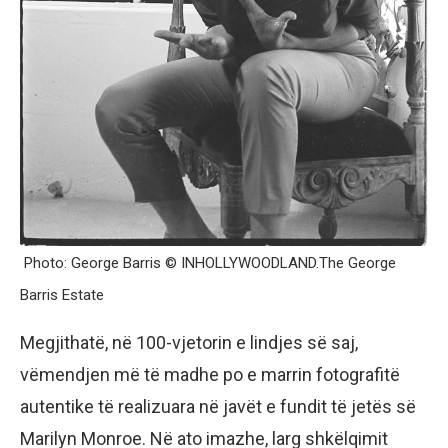
Photo: George Barris © INHOLLYWOODLAND.The George
Barris Estate
Megjithatë, në 100-vjetorin e lindjes së saj,
vëmendjen më të madhe po e marrin fotografitë
autentike të realizuara në javët e fundit të jetës së
Marilyn Monroe. Në ato imazhe, larg shkëlqimit